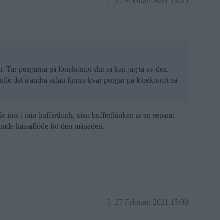
2
27 Februari 2021 13:05
en. Tar pengarna på lönekontot slut så kan jag ta av den.
ulle det å andra sidan finnas kvar pengar på lönekontot så
år inte i min bufferthink, utan bufferthinken är en separat
terade kassaflöde för den månaden.
3
27 Februari 2021 15:00