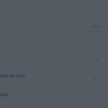
Svar
6
26
känns det igen?
47
plägg
2