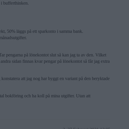
i bufferthinken.
ekt, 50% läggs på ett sparkonto i samma bank.
månadsutgifter.
 Tar pengarna på lönekontot slut så kan jag ta av den. Vilket
 andra sidan finnas kvar pengar på lönekontot så får jag extra
jag konstatera att jag nog har byggt en variant på den beryktade
tal bokföring och ha koll på mina utgifter. Utan att