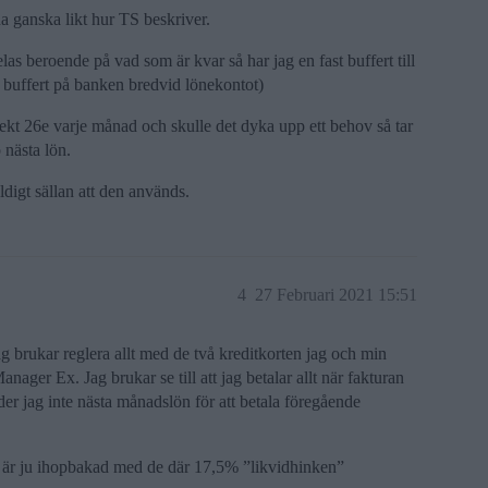
 ganska likt hur TS beskriver.
las beroende på vad som är kvar så har jag en fast buffert till
s buffert på banken bredvid lönekontot)
rekt 26e varje månad och skulle det dyka upp ett behov så tar
 nästa lön.
ldigt sällan att den används.
4
27 Februari 2021 15:51
Jag brukar reglera allt med de två kreditkorten jag och min
ger Ex. Jag brukar se till att jag betalar allt när fakturan
r jag inte nästa månadslön för att betala föregående
en är ju ihopbakad med de där 17,5% ”likvidhinken”