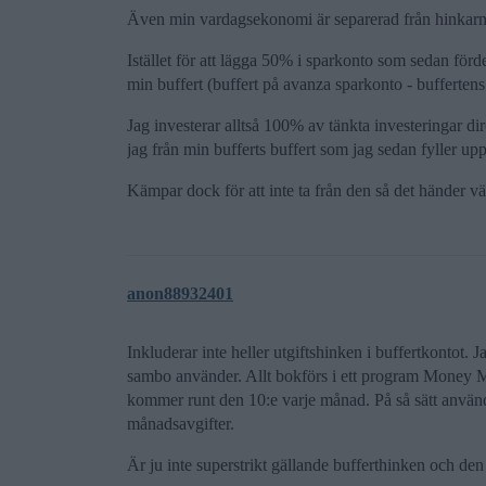
Även min vardagsekonomi är separerad från hinkarna
Istället för att lägga 50% i sparkonto som sedan förde
min buffert (buffert på avanza sparkonto - bufferten
Jag investerar alltså 100% av tänkta investeringar di
jag från min bufferts buffert som jag sedan fyller upp
Kämpar dock för att inte ta från den så det händer vä
anon88932401
Inkluderar inte heller utgiftshinken i buffertkontot. 
sambo använder. Allt bokförs i ett program Money Mana
kommer runt den 10:e varje månad. På så sätt använde
månadsavgifter.
Är ju inte superstrikt gällande bufferthinken och d