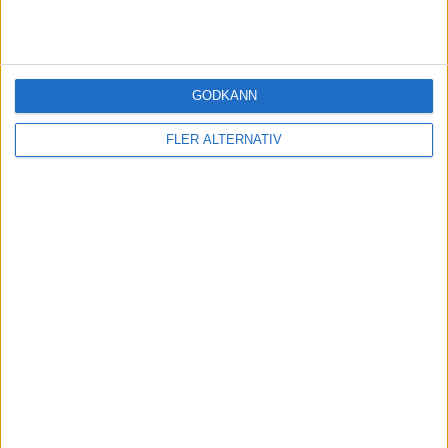
Jo, du betalar en schablonskatt på 0.12 % av fondens värde per år.
1 gillning
GODKÄNN
Karamelljesus
8
11 Maj 2024 10:43
FLER ALTERNATIV
Jättebra, tack!
1 gillning
shield
(Mikael)
9
11 Maj 2024 12:05
Jag håller ränta och guld på vanlig depå. Relativt få transaktioner
och karaktären av ”nödpengar” är avgörande.
1 gillning