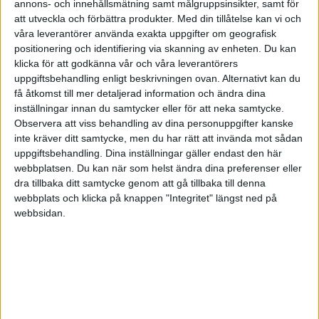
Det som är lurigt är att gemene man aldrig vet hur skattereglerna
annons- och innehållsmätning samt målgruppsinsikter, samt för
kommer att vara i framtiden. Du kan göra förutsägelser om vilken
att utveckla och förbättra produkter.
Med din tillåtelse kan vi och
statslåneräntan kommer att vara de närmsta tio till tjugo åren, men
våra leverantörer använda exakta uppgifter om geografisk
du kan aldrig veta vad skatten på något kommer att vara i framtiden.
positionering och identifiering via skanning av enheten. Du kan
klicka för att godkänna vår och våra leverantörers
Politiker drivs enbart över att få makt över andra, så vad som
uppgiftsbehandling enligt beskrivningen ovan. Alternativt kan du
kommer att hända med diverse skattesatser beror enbart på vad som
få åtkomst till mer detaljerad information och ändra dina
kommer föra fram en regering.
inställningar innan du samtycker eller för att neka samtycke.
Observera att viss behandling av dina personuppgifter kanske
Det är så demokrati fungerar. Visst är det bra? Förutsägbarheten är
inte kräver ditt samtycke, men du har rätt att invända mot sådan
noll.
uppgiftsbehandling. Dina inställningar gäller endast den här
webbplatsen. Du kan när som helst ändra dina preferenser eller
1 gillning
dra tillbaka ditt samtycke genom att gå tillbaka till denna
webbplats och klicka på knappen "Integritet" längst ned på
webbsidan.
Karamelljesus
4
10 Maj 2024 20:24
Håller inte med dig. Det är en mörk och dyster syn som du målar
upp om politiker. Men min fråga kvarstår i vilken kontotyp det är
bäst att placera pengarna?