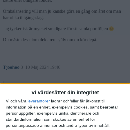
bättre eller billigare fonder.
Ombalansering vill man ju kanske göra en gång om året om man
har olika tillgångsslag.
Jag tycker isk är mycket smidigare för stt samla portföljen
Du måste dessutom deklarera själv om du kör depå.
Tjoohoo
3
10 Maj 2024 19:46
MattiasA90:
Vi värdesätter din integritet
Du måste dessutom deklarera själv om du kör depå.
Vi och våra
leverantorer
lagrar och/eller får åtkomst till
information på en enhet, exempelvis cookies, samt bearbetar
Bankerna skickar in detta automatiskt, precis så som det fungerar
personuppgifter, exempelvis unika identifierare och
för ISK.
standardinformation som skickas av en enhet för
personanpassade annonser och andra typer av innehåll,