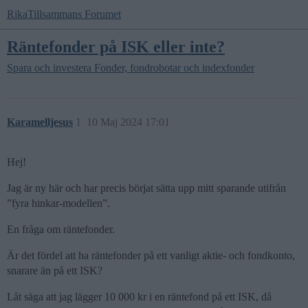
RikaTillsammans Forumet
Räntefonder på ISK eller inte?
Spara och investera
Fonder, fondrobotar och indexfonder
Karamelljesus
1
10 Maj 2024 17:01
Hej!
Jag är ny här och har precis börjat sätta upp mitt sparande utifrån
”fyra hinkar-modellen”.
En fråga om räntefonder.
Är det fördel att ha räntefonder på ett vanligt aktie- och fondkonto,
snarare än på ett ISK?
Låt säga att jag lägger 10 000 kr i en räntefond på ett ISK, då