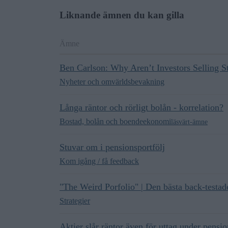
Liknande ämnen du kan gilla
Ämne
Ben Carlson: Why Aren’t Investors Selling 
Nyheter och omvärldsbevakning
Långa räntor och rörligt bolån - korrelation?
Bostad, bolån och boendeekonomi
läsvärt-ämne
Stuvar om i pensionsportfölj
Kom igång / få feedback
"The Weird Porfolio" | Den bästa back-testade
Strategier
Aktier slår räntor även för uttag under pensio