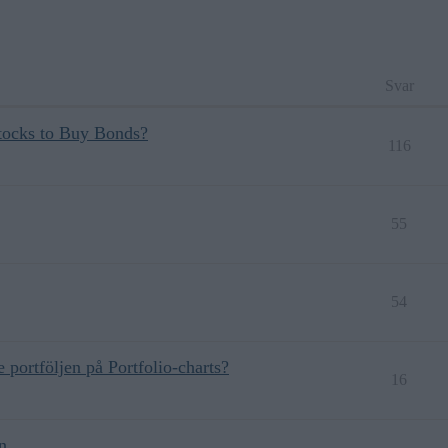
Svar
Stocks to Buy Bonds?
116
55
54
 portföljen på Portfolio-charts?
16
n