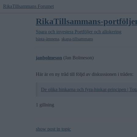
RikaTillsammans Forumet
RikaTillsammans-portföljen
Spara och investera
Portföljer och allokering
,
bästa-ämnena
skapa-tillsammans
janbolmeson
(Jan Bolmeson)
Här är en ny tråd till följd av diskussionen i tråden:
De olika hinkarna och fyra-hinkar-principen | T
1 gillning
show post in topic