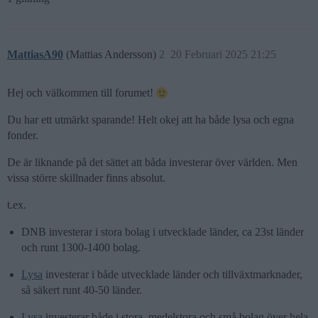
MattiasA90
(Mattias Andersson)
2
20 Februari 2025 21:25
Hej och välkommen till forumet!
Du har ett utmärkt sparande! Helt okej att ha både lysa och egna
fonder.
De är liknande på det sättet att båda investerar över världen. Men
vissa större skillnader finns absolut.
t.ex.
DNB investerar i stora bolag i utvecklade länder, ca 23st länder
och runt 1300-1400 bolag.
Lysa
investerar i både utvecklade länder och tillväxtmarknader,
så säkert runt 40-50 länder.
Lysa
investerar både i stora, medelstora och små bolag över hela