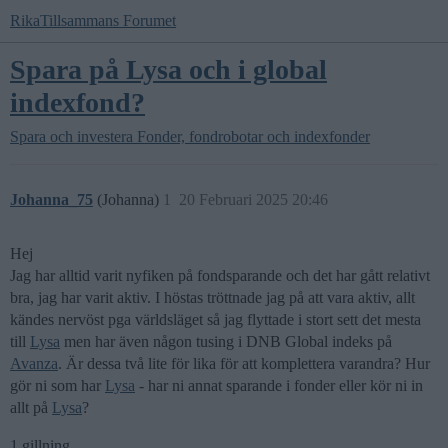
RikaTillsammans Forumet
Spara på Lysa och i global
indexfond?
Spara och investera
Fonder, fondrobotar och indexfonder
Johanna_75
(Johanna)
1
20 Februari 2025 20:46
Hej
Jag har alltid varit nyfiken på fondsparande och det har gått relativt
bra, jag har varit aktiv. I höstas tröttnade jag på att vara aktiv, allt
kändes nervöst pga världsläget så jag flyttade i stort sett det mesta
till
Lysa
men har även någon tusing i DNB Global indeks på
Avanza
. Är dessa två lite för lika för att komplettera varandra? Hur
gör ni som har
Lysa
- har ni annat sparande i fonder eller kör ni in
allt på
Lysa
?
1 gillning