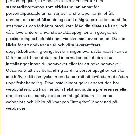
personuppgifter, exempelvis unika identifierare och
Tack för svar! Känns bra
standardinformation som skickas av en enhet för
personanpassade annonser och andra typer av innehåll,
1 gillning
annons- och innehållsmätning samt målgruppsinsikter, samt för
att utveckla och förbättra produkter.
Med din tillåtelse kan vi och
våra leverantörer använda exakta uppgifter om geografisk
Johanna_75
(Johanna)
7
21 Februari 2025 05:21
positionering och identifiering via skanning av enheten. Du kan
klicka för att godkänna vår och våra leverantörers
uppgiftsbehandling enligt beskrivningen ovan. Alternativt kan du
Tack för svar!
få åtkomst till mer detaljerad information och ändra dina
inställningar innan du samtycker eller för att neka samtycke.
Observera att viss behandling av dina personuppgifter kanske
inte kräver ditt samtycke, men du har rätt att invända mot sådan
uppgiftsbehandling. Dina inställningar gäller endast den här
MaxBG
(Max)
9
21 Februari 2025 13:44
webbplatsen. Du kan när som helst ändra dina preferenser eller
dra tillbaka ditt samtycke genom att gå tillbaka till denna
Hej, hoppar in i tråden med egen fråga, men ändock relaterad. Vill
webbplats och klicka på knappen "Integritet" längst ned på
inte heller vara aktiv i mitt långsiktiga sparande, åtminstone inte för
webbsidan.
närvarande. Just nu har jag enbart månadssparande (lång sikt = +20
är) i
Avanza
auto 6.
Många pratar om lysa, och jag har läst en del i forumet. Blir dock
inte riktigt klok, det är många olika åsikter (således kanske svaren