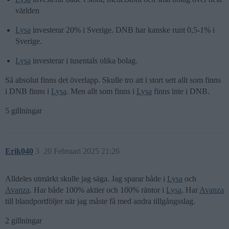
världen
Lysa
investerar 20% i Sverige. DNB har kanske runt 0,5-1% i
Sverige.
Lysa
investerar i tusentals olika bolag.
Så absolut finns det överlapp. Skulle tro att i stort sett allt som finns
i DNB finns i
Lysa
. Men allt som finns i
Lysa
finns inte i DNB.
5 gillningar
Erik040
3
20 Februari 2025 21:26
Alldeles utmärkt skulle jag säga. Jag sparar både i
Lysa
och
Avanza
. Har både 100% aktier och 100% räntor i
Lysa
. Har
Avanza
till blandportföljer när jag måste få med andra tillgångsslag.
2 gillningar