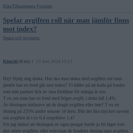
RikaTillsammans Forumet
Spelar avgiften roll när man jämför finns
mot index?
Spara och investera
Kimchi
(Kim)
1
23 Juni 2024 15:13
Hej! Hjälp mig tänka. Hur ska man tänka med avgiften när man
jämför hur en fond går mot index? Vi håller på att kolla på fonder
som min partner fick av sina föräldrar för många år sen.
T ex om man har en fond med högre avgift, i detta fall 1,4%.
Är ökningen inklusive att de dragit avgiften eller inte? T ex en
ökning på 255% under senaste 10 åren. Blir det lika mycket oavsett
om avgiften är t ex 0,4 respektive 1,4?
För jag tänker att ökningen av egna pengar borde ju bli lägre iom
den större avgiften, eller redovisar de fondens ökning utan avgiften