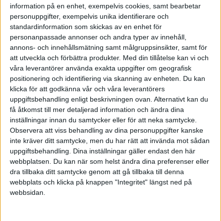
information på en enhet, exempelvis cookies, samt bearbetar
kostar max 0,4% men gärna 0,2% eller mindre.
personuppgifter, exempelvis unika identifierare och
Över tid äts tiotals procent av er avkastning upp med en sådan dyr
standardinformation som skickas av en enhet för
avgift och det är i princip garanterat att den på lång sikt inte
personanpassade annonser och andra typer av innehåll,
kommer att överprestera mot en billigare jämförbar indexfond.
annons- och innehållsmätning samt målgruppsinsikter, samt för
att utveckla och förbättra produkter.
Med din tillåtelse kan vi och
2 gillningar
våra leverantörer använda exakta uppgifter om geografisk
positionering och identifiering via skanning av enheten. Du kan
klicka för att godkänna vår och våra leverantörers
uppgiftsbehandling enligt beskrivningen ovan. Alternativt kan du
Kimchi
(Kim)
4
23 Juni 2024 15:30
få åtkomst till mer detaljerad information och ändra dina
inställningar innan du samtycker eller för att neka samtycke.
Observera att viss behandling av dina personuppgifter kanske
Tack! Så om den visar att utvecklingen har varit som index, eller
inte kräver ditt samtycke, men du har rätt att invända mot sådan
bättre, så kan man ser det som att den har kompenserat för sin höga
uppgiftsbehandling. Dina inställningar gäller endast den här
avgift under åren som gått?
webbplatsen. Du kan när som helst ändra dina preferenser eller
dra tillbaka ditt samtycke genom att gå tillbaka till denna
webbplats och klicka på knappen "Integritet" längst ned på
webbsidan.
Kimchi
(Kim)
5
23 Juni 2024 15:31