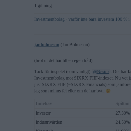
1 gillning
Investmentbolag - varför inte bara investera 100 % 
janbolmeson
(Jan Bolmeson)
(bröt ut det här till en egen tråd).
Tack för inspelet (som vanligt)
. Det har f
@Nestor
Investmentbolag mot SIXRX FIIF-indexet. Nu vet jag
just SIXRX FIIF (=SIXRX Financials) som jämförel
jag som minns fel eller om de har bytt.
Innehav
Spiltan
Investor
27,30%
Industrivärden
24,50%