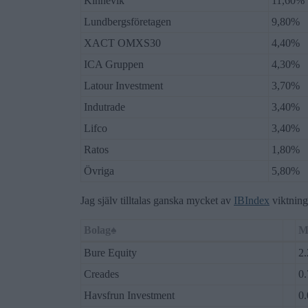
Kinnevik
11,60%
Lundbergsföretagen
9,80%
XACT OMXS30
4,40%
ICA Gruppen
4,30%
Latour Investment
3,70%
Indutrade
3,40%
Lifco
3,40%
Ratos
1,80%
Övriga
5,80%
Jag själv tilltalas ganska mycket av
IBIndex
viktning 
Bolag♠
M
Bure Equity
2
Creades
0
Havsfrun Investment
0