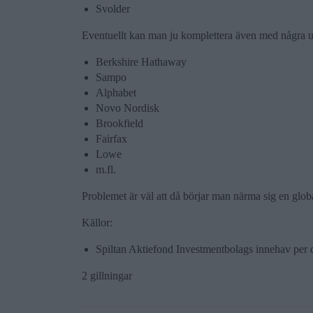
Svolder
Eventuellt kan man ju komplettera även med några ut
Berkshire Hathaway
Sampo
Alphabet
Novo Nordisk
Brookfield
Fairfax
Lowe
m.fl.
Problemet är väl att då börjar man närma sig en gl
Källor:
Spiltan Aktiefond Investmentbolags innehav per 
2 gillningar