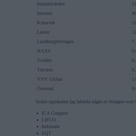
Industrivärden
1
Investor
4
Kinnevik
1
Latour
1
Lundbergföretagen
7
NAXS
0
Svolder
0
Traction
0
VNV Global
1
Öresund
0
Sedan uppskattar jag faktiskt några av bolagen som
ICA Gruppen
LIFCO
Indutrade
EQT