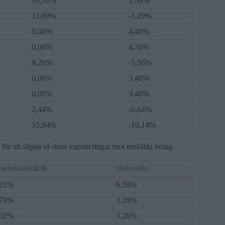
10,10%
1,50%
11,09%
-1,29%
0,00%
4,40%
0,00%
4,30%
9,26%
-5,56%
0,00%
3,40%
0,00%
3,40%
2,44%
-0,64%
15,94%
-10,14%
för att slippa så stora exponeringar mot enskilda bolag.
arknadsvikt♣
Indexvikt
.22%
6.59%
.79%
3.29%
.02%
3.20%