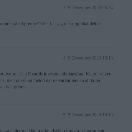
3
8 December 2020 08:34
varande rabatt/premie? Eller har jag missuppfattat detta?
4
8 December 2020 16:13
t dyrare, är ju Kvartils investmentbolagsfond
Kvartil
vilken
tans, men också en metod där de varvar mellan att köpa
att och premie.
5
8 December 2020 16:13
att vissa aktier med låg marknadsvikt (Havsfrun Investment