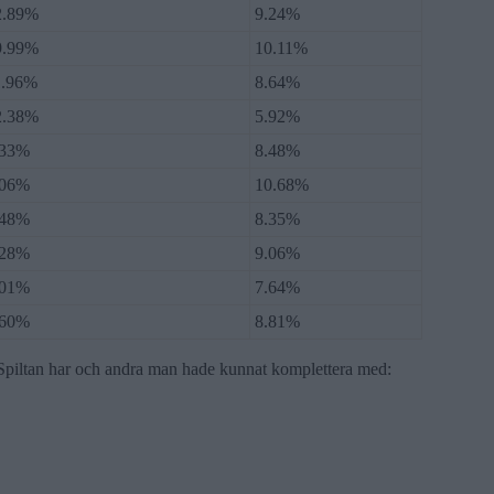
2.89%
9.24%
9.99%
10.11%
1.96%
8.64%
2.38%
5.92%
.33%
8.48%
.06%
10.68%
.48%
8.35%
.28%
9.06%
.01%
7.64%
.60%
8.81%
 Spiltan har och andra man hade kunnat komplettera med: