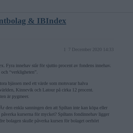
entbolag & IBIndex
1
7 December 2020 14:33
ex. Fyra innehav står för sjuttio procent av fondens innehav.
 och “verkligheten”.
stora bjässen med ett värde som motsvarar halva
världen, Kinnevik och Latour på cirka 12 procent.
ten är pygmeer.
r den enkla sanningen den att Spiltan inte kan köpa eller
e påverka kurserna för mycket? Spiltans fondinnehav ligger
indre bolagen skulle påverka kursen för bolaget oerhört