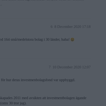
x…
6
8 December 2020 17:18
ed 164 små/medelstora bolag i 30 länder, haha!
7
10 December 2020 12:07
ig för hur deras investmenbolagsfond var uppbyggd.
n skapades 2011 med avsikten att investmentbolagen ägande
(omx 30 tror jag).