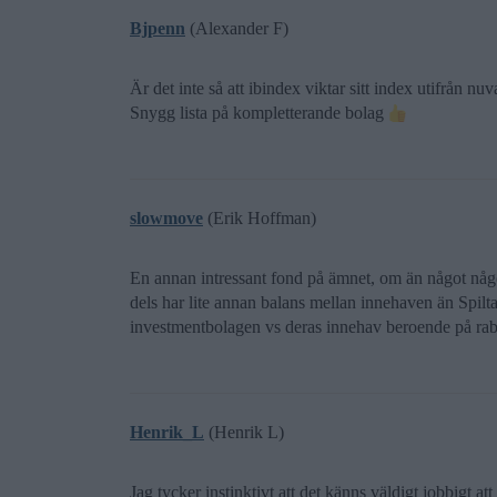
Bjpenn
(Alexander F)
Är det inte så att ibindex viktar sitt index utifrån nu
Snygg lista på kompletterande bolag
slowmove
(Erik Hoffman)
En annan intressant fond på ämnet, om än något någo
dels har lite annan balans mellan innehaven än Spil
investmentbolagen vs deras innehav beroende på rab
Henrik_L
(Henrik L)
Jag tycker instinktivt att det känns väldigt jobbigt 