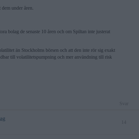
t dem under åren.
ra bolag de senaste 10 åren och om Spiltan inte justerat
latilitet än Stockholms börsen och att den inte rör sig exakt
bar till volatilitetspumpning och mer användning till risk
Svar
lag
14