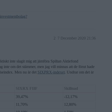
i investmentbolag?
2
7 December 2020 21:36
aktiskt inte slagit mig att jämföra Spiltan Aktiefond
 inte om det stämmer, men jag vill minnas att de förut hade
seindex. Men nu är det
SIXPRX-indexet
. Undrar om det är
SIXRX FIIF
Skillnad
39,47%
-12,17%
11,70%
12,80%