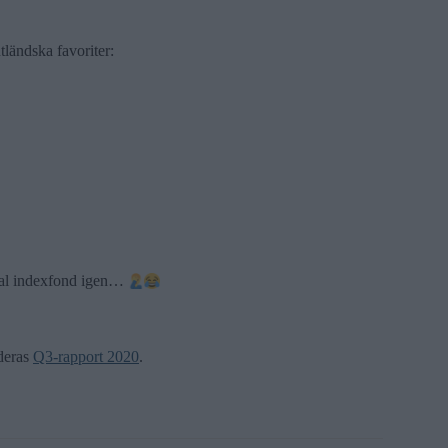
ländska favoriter:
obal indexfond igen…
deras
Q3-rapport 2020
.