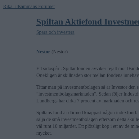
RikaTillsammans Forumet
Spiltan Aktiefond Investm
Spara och investera
Nestor
(Nestor)
Ett sidospår : Spiltanfonden avviker rejält mot IBind
Onekligen är skillnaden stor mellan fondens innehav
Tittar man på investmentbolagen så är Investor den 
“investmentbolagsmarknaden”. Sedan följer Industri
Lundbergs har cirka 7 procent av marknaden och res
Spiltans fond är därmed knappast någon indexfond. Ä
sälja de små investmentbolagen eftersom detta skull
väl runt 10 miljarder. Ett plötsligt köp i ett av de m
mycket.