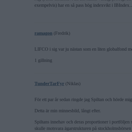
exempelvis) har en så pass hög indexvikt i IBInde
ramagon
(Fredrik)
LIFCO i sig var ju nästan som en liten globalfond m
1 gillning
TunderTarFyr
(Niklas)
För ett par år sedan ringde jag Spiltan och hörde m
Detta är min minnesbild, långt efter.
Spiltans innehav och deras proportioner i portfölje
skulle motsvara ägarstrukturen på stockholmsbörsen 