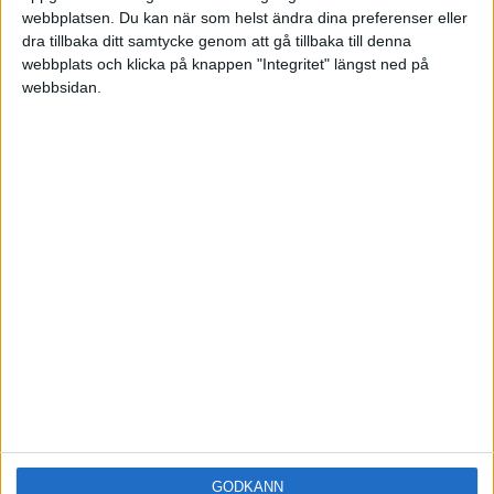
webbplatsen. Du kan när som helst ändra dina preferenser eller
2022
Spara och investera
dra tillbaka ditt samtycke genom att gå tillbaka till denna
webbplats och klicka på knappen "Integritet" längst ned på
Äga norska aktier ISK kontra
webbsidan.
23 Mars
KF
5
2021
Fonder, fondrobotar och indexfonder
Rika Tillsammans portföljen i
KF eller ISK
3
1 Juli 2019
Portföljer och allokering
Utdelningsaktier - Nordea - ska
man köpa den svenska eller den
5
21 Juli 2023
finska?
Strategier
Nordea Framtidskapital
22 Februari
kupongskatt
3
2020
Aktier och börsnoteringar
GODKÄNN