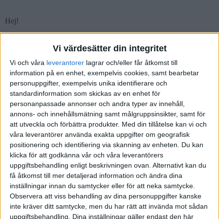
Hej!
Nordea verkar betala ut den väldigt fort faktiskt, vet inte hur dom
Vi värdesätter din integritet
när sig åt om dom hinner få tillbaka den så fort från dom andra
staterna eller om dom själva ligger ute med dom pengarna
Vi och våra
leverantorer
lagrar och/eller får åtkomst till
tillsvidare.
information på en enhet, exempelvis cookies, samt bearbetar
personuppgifter, exempelvis unika identifierare och
Men ja, dom verkar va mycket snabbare än Avanza med att betala
standardinformation som skickas av en enhet för
ut källskatten.
personanpassade annonser och andra typer av innehåll,
Nordea är faktiskt väldigt förmånligt i courtage också, men sedan
annons- och innehållsmätning samt målgruppsinsikter, samt för
kommer man till utseende på hemsidan/appen och hur lättillgängligt
att utveckla och förbättra produkter.
Med din tillåtelse kan vi och
allt är, då vinner Avanza i hästlängder är min åsikt!
våra leverantörer använda exakta uppgifter om geografisk
positionering och identifiering via skanning av enheten. Du kan
klicka för att godkänna vår och våra leverantörers
uppgiftsbehandling enligt beskrivningen ovan. Alternativt kan du
Liknande ämnen du kan gilla
få åtkomst till mer detaljerad information och ändra dina
Ämne
Svar
Aktivitet
inställningar innan du samtycker eller för att neka samtycke.
Observera att viss behandling av dina personuppgifter kanske
Nordnet - Snabbare men lägre
inte kräver ditt samtycke, men du har rätt att invända mot sådan
17
återbetalning på exempelvis KF
uppgiftsbehandling. Dina inställningar gäller endast den här
6
November