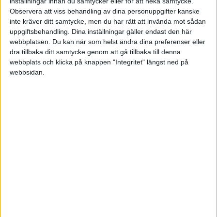
sådant om de inte ville gå med på tjänstepension ens.
inställningar innan du samtycker eller för att neka samtycke.
Observera att viss behandling av dina personuppgifter kanske
inte kräver ditt samtycke, men du har rätt att invända mot sådan
uppgiftsbehandling. Dina inställningar gäller endast den här
Liknande ämnen du kan gilla
webbplatsen. Du kan när som helst ändra dina preferenser eller
dra tillbaka ditt samtycke genom att gå tillbaka till denna
webbplats och klicka på knappen "Integritet" längst ned på
Ämne
Svar
Visningar
Aktivitet
webbsidan.
Tjänstepension= ITP2 eller
ITP1?
0
525
7 Mars 2019
Pension
ITP2 för första gången vid 46
7 Oktober
års ålder?
5
1086
2024
Pension
Nytt tak på pensionsgrundande
15
lön i ITP1 planen - Får ni
7
2256
November
kompensation för detta?
2022