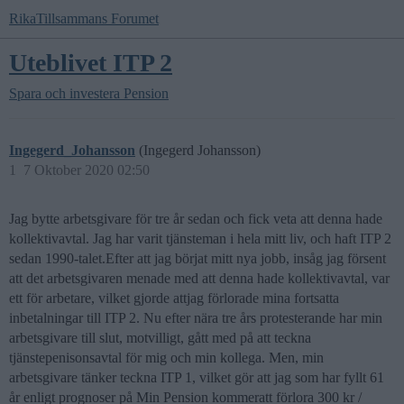
RikaTillsammans Forumet
Uteblivet ITP 2
Spara och investera
Pension
Ingegerd_Johansson
(Ingegerd Johansson)
1
7 Oktober 2020 02:50
Jag bytte arbetsgivare för tre år sedan och fick veta att denna hade
kollektivavtal. Jag har varit tjänsteman i hela mitt liv, och haft ITP 2
sedan 1990-talet.Efter att jag börjat mitt nya jobb, insåg jag försent
att det arbetsgivaren menade med att denna hade kollektivavtal, var
ett för arbetare, vilket gjorde attjag förlorade mina fortsatta
inbetalningar till ITP 2. Nu efter nära tre års protesterande har min
arbetsgivare till slut, motvilligt, gått med på att teckna
tjänstepenisonsavtal för mig och min kollega. Men, min
arbetsgivare tänker teckna ITP 1, vilket gör att jag som har fyllt 61
år enligt prognoser på Min Pension kommeratt förlora 300 kr /