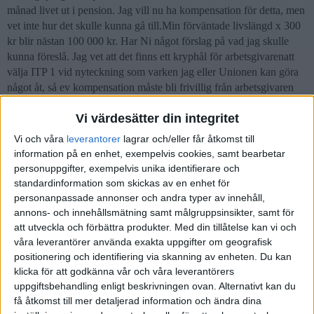
månad livet ut i pension. Jag vill nu ha kompensation för detta, men
vet inte hur det skulle kunna gå till.Min förväntade livslängd x 300
kr blir nästan 100 000 kr. Har Ni något förslag på vad jag skulle
kunna föreslå. Jag vet att det finns ett kryphål för arbetsgivarenatt
välja ITP 1 vid nyteckning som varken jag eller Unionen kan göra
något åt, så ev kompensation måste bli frivillig från arbetsgivaren
och så värdefull som möjligt för mig.
Vi värdesätter din integritet
Vi och våra
leverantorer
lagrar och/eller får åtkomst till
information på en enhet, exempelvis cookies, samt bearbetar
personuppgifter, exempelvis unika identifierare och
Erik
(Erik A)
2
7 Oktober 2020 17:14
standardinformation som skickas av en enhet för
personanpassade annonser och andra typer av innehåll,
En arbetsgivare du behöver tjata på i tre år, och som sedan
annons- och innehållsmätning samt målgruppsinsikter, samt för
“motvilligt” gått med på att teckna tjänstepensionsavtal lär knappast
att utveckla och förbättra produkter.
Med din tillåtelse kan vi och
gå med på att frivilligt betala dig något misstänker jag. Men även
våra leverantörer använda exakta uppgifter om geografisk
om de skulle det, så är det ändå inte livslängd x 300 = 100 000kr.
positionering och identifiering via skanning av enheten. Du kan
Får du kompensationen i klumpsumma nu blir det ju mindre tänker
klicka för att godkänna vår och våra leverantörers
jag, men att det i så fall skulle motsvara 300kr/månad givet ränta-
uppgiftsbehandling enligt beskrivningen ovan. Alternativt kan du
på-ränta. Men som sagt, knappast så troligt att det går med på något
få åtkomst till mer detaljerad information och ändra dina