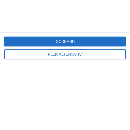
Pension
Övergång från alternativt ITP
2 November
till ITP1
9
1557
2024
Pension
GODKÄNN
Bör jag ha ITP1 eller ITP2?
12 Februari
3
1699
FLER ALTERNATIV
2024
Pension
Lönekapning Alecta
12 Februari
tjänstepension
7
3865
2024
Forum- och RT-relaterat
Löneväxling och ITP1 -
24 Mars
fundering
3
1239
2023
Pension