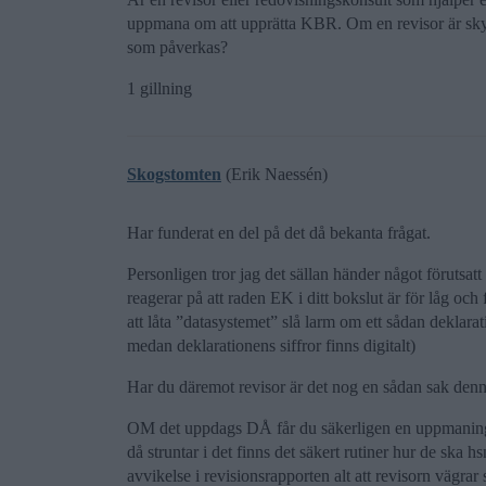
uppmana om att upprätta KBR. Om en revisor är skyl
som påverkas?
1 gillning
Skogstomten
(Erik Naessén)
Har funderat en del på det då bekanta frågat.
Personligen tror jag det sällan händer något förutsat
reagerar på att raden EK i ditt bokslut är för låg och
att låta ”datasystemet” slå larm om ett sådan deklara
medan deklarationens siffror finns digitalt)
Har du däremot revisor är det nog en sådan sak denne 
OM det uppdags DÅ får du säkerligen en uppmaning/
då struntar i det finns det säkert rutiner hur de ska 
avvikelse i revisionsrapporten alt att revisorn vägrar