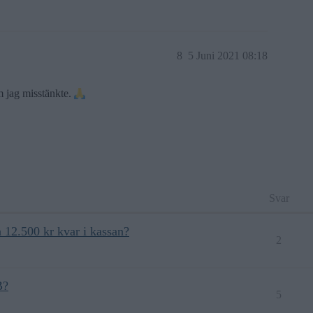
8
5 Juni 2021 08:18
m jag misstänkte.
Svar
 12.500 kr kvar i kassan?
2
B?
5