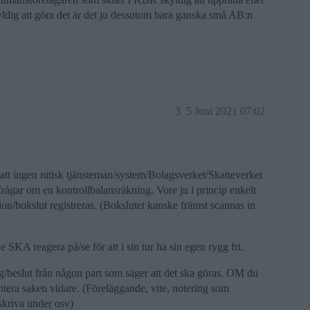
dig att göra det är det ju dessutom bara ganska små AB:n
3
5 Juni 2021 07:02
t att ingen nitisk tjänsteman/system/Bolagsverket/Skatteverket
 frågar om en kontrollbalansräkning. Vore ju i princip enkelt
tion/bokslut registreras. (Bokslutet kanske främst scannas in
SKA reagera på/se för att i sin tur ha sin egen rygg fri.
beslut från någon part som säger att det ska göras. OM du
hsntera saken vidare. (Föreläggande, vite, notering som
 skriva under osv)