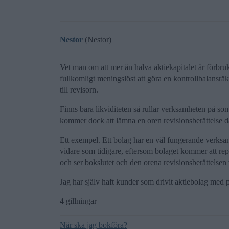
Nestor
(Nestor)
Vet man om att mer än halva aktiekapitalet är förbruk
fullkomligt meningslöst att göra en kontrollbalansräk
till revisorn.
Finns bara likviditeten så rullar verksamheten på so
kommer dock att lämna en oren revisionsberättelse där
Ett exempel. Ett bolag har en väl fungerande verks
vidare som tidigare, eftersom bolaget kommer att rep
och ser bokslutet och den orena revisionsberättelsen 
Jag har själv haft kunder som drivit aktiebolag med p
4 gillningar
När ska jag bokföra?