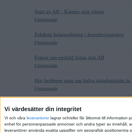
Start av AB - Känner mig vilsen
Företagande
Felaktig balansräkning i årsredovisningen
Företagande
Frågor om enskild firma och AB
Företagande
Hur bedömer man om halva aktiekapitalet är 
Företagande
Äga onoterade aktier via AB?
Vi värdesätter din integritet
Företagande
Vi och våra
leverantorer
lagrar och/eller får åtkomst till informatio
enhet för personanpassade annonser och andra typer av innehåll, ann
leverantörer använda exakta uppgifter om geografisk positionering oc