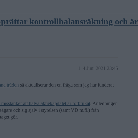
rättar kontrollbalansräkning och är 
1
4 Juni 2021 23:45
nna tråden
så aktualiserar den en fråga som jag har funderat
isstänker att halva aktiekapitalet är förbrukat
. Anledningen
ieägare och sig själv i styrelsen (samt VD m.fl.) från
taget gör.