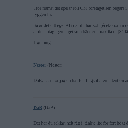
Tror främst det spelar roll OM företaget sen begärs i
ryggen fri.
Så är det ditt eget AB där du har koll på ekonomin o
är det antagligen inget som händer i praktiken. (Så l
1 gillning
Nestor
(Nestor)
DaB. Där tror jag du har fel. Lagstiftaren intention ä
DaB
(DaB)
Det har du såklart helt rätt i, tänkte lite för fort högt 