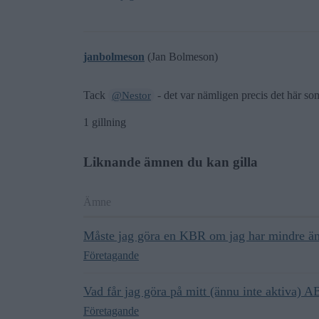
janbolmeson
(Jan Bolmeson)
Tack
- det var nämligen precis det här so
@Nestor
1 gillning
Liknande ämnen du kan gilla
Ämne
Måste jag göra en KBR om jag har mindre än
Företagande
Vad får jag göra på mitt (ännu inte aktiva) A
Företagande