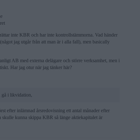
de
ret
pprättar inte KBR och har inte kontrollstämmorna. Vad händer
(något jag utgår från att man är i alla fall), men basically
t vanligt AB med externa delägare och större verksamhet, men i
tiskt. Har jag otur när jag tänker här?
gå i likvidation,
örst efter inlämnad årsredovisning ett antal månader efter
an skulle kunna skippa KBR så länge aktiekapitalet är