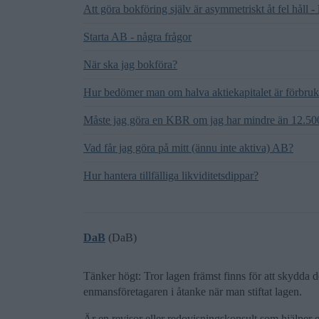
Att göra bokföring själv är asymmetriskt åt fel håll -
Starta AB - några frågor
När ska jag bokföra?
Hur bedömer man om halva aktiekapitalet är förbruk
Måste jag göra en KBR om jag har mindre än 12.500
Vad får jag göra på mitt (ännu inte aktiva) AB?
Hur hantera tillfälliga likviditetsdippar?
DaB
(DaB)
Tänker högt: Tror lagen främst finns för att skydda 
enmansföretagaren i åtanke när man stiftat lagen.
Är en revisor eller redovisningskonsult som hjälper 