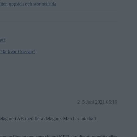
 liten uppsida och stor nedsida
at?
 kr kvar i kassan?
2
5 Juni 2021 05:16
delägare i AB med flera delägare. Man har inte haft
enmansföretagaren som skiter i KBR skyldig att upprätta eller