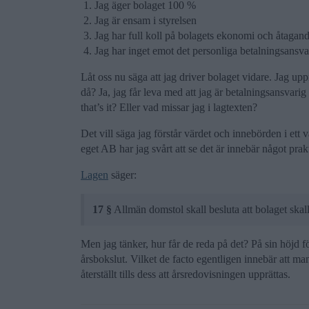
Jag äger bolaget 100 %
Jag är ensam i styrelsen
Jag har full koll på bolagets ekonomi och åtagan
Jag har inget emot det personliga betalningsansva
Låt oss nu säga att jag driver bolaget vidare. Jag u
då? Ja, jag får leva med att jag är betalningsansvarig 
that’s it? Eller vad missar jag i lagtexten?
Det vill säga jag förstår värdet och innebörden i et
eget AB har jag svårt att se det är innebär något prak
Lagen
säger:
17 §
Allmän domstol skall besluta att bolaget skall 
Men jag tänker, hur får de reda på det? På sin höjd f
årsbokslut. Vilket de facto egentligen innebär att m
återställt tills dess att årsredovisningen upprättas.