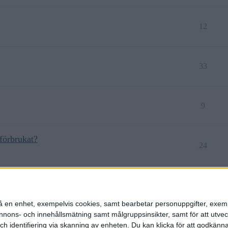
12
33
9
förbrukat?
24
8
n på en enhet, exempelvis cookies, samt bearbetar personuppgifter, exem
ons- och innehållsmätning samt målgruppsinsikter, samt för att utveck
h identifiering via skanning av enheten. Du kan klicka för att godkänn