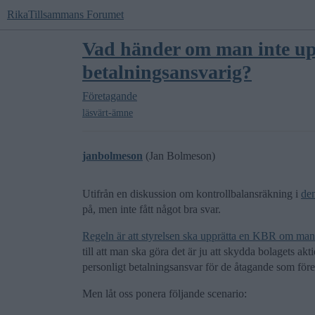
RikaTillsammans Forumet
Vad händer om man inte upp
betalningsansvarig?
Företagande
läsvärt-ämne
janbolmeson
(Jan Bolmeson)
Utifrån en diskussion om kontrollbalansräkning i
de
på, men inte fått något bra svar.
Regeln är att styrelsen ska upprätta en KBR om man m
till att man ska göra det är ju att skydda bolagets akt
personligt betalningsansvar för de åtagande som före
Men låt oss ponera följande scenario: