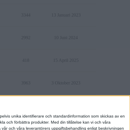
3344
13 Januari 2023
2992
10 Juni 2024
418
15 April 2025
3963
3 Oktober 2023
4053
21 Juli 2023
pelvis unika identifierare och standardinformation som skickas av en
la och förbättra produkter.
Med din tillåtelse kan vi och våra
a vår och våra leverantörers uppgiftsbehandling enligt beskrivningen