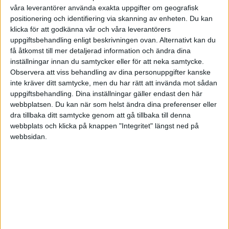
våra leverantörer använda exakta uppgifter om geografisk
någon som har erfarenhet?
positionering och identifiering via skanning av enheten. Du kan
klicka för att godkänna vår och våra leverantörers
MVH
uppgiftsbehandling enligt beskrivningen ovan. Alternativt kan du
få åtkomst till mer detaljerad information och ändra dina
inställningar innan du samtycker eller för att neka samtycke.
Observera att viss behandling av dina personuppgifter kanske
inte kräver ditt samtycke, men du har rätt att invända mot sådan
emilv
(Emil Vikström)
2
22 September 2019 16:06
uppgiftsbehandling. Dina inställningar gäller endast den här
webbplatsen. Du kan när som helst ändra dina preferenser eller
Jag har alltid lagt några tusenlappar på att fixa till saker i mina
dra tillbaka ditt samtycke genom att gå tillbaka till denna
webbplats och klicka på knappen "Integritet" längst ned på
boenden. Fräschare färg i hallen, nytt duschdraperi i badrummet,
webbsidan.
nya handtag på innerdörrarna, byta ut någon otymplig möbel mot
en nättare (givetvis begagnad, det ska inte var dyrt).
Om du har ett bolån med bunden ränta så tillkomer något som
kallas ränteskillnadsersättning när du löser lånet i förtid. Exakt hur
mycket det blir får du fråga banken om. Ibland kan man istället
flytta lånet och slippa ränteskillnadsersättningen, men då ofta till en
avgift på ca 500 kr per lån.