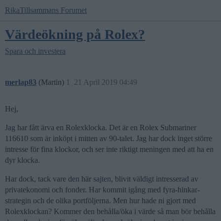
RikaTillsammans Forumet
Värdeökning på Rolex?
Spara och investera
merlap83
(Martin)
1
21 April 2019 04:49
Hej,
Jag har fått ärva en Rolexklocka. Det är en Rolex Submariner
116610 som är inköpt i mitten av 90-talet. Jag har dock inget större
intresse för fina klockor, och ser inte riktigt meningen med att ha en
dyr klocka.
Har dock, tack vare den här sajten, blivit väldigt intresserad av
privatekonomi och fonder. Har kommit igång med fyra-hinkar-
strategin och de olika portföljerna. Men hur hade ni gjort med
Rolexklockan? Kommer den behålla/öka i värde så man bör behålla