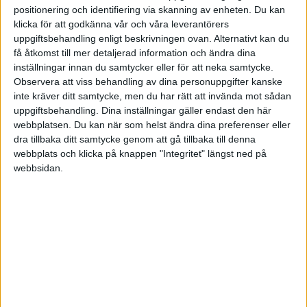
positionering och identifiering via skanning av enheten. Du kan
Jbl
(Jbl)
4
21 April 2019 10:29
klicka för att godkänna vår och våra leverantörers
uppgiftsbehandling enligt beskrivningen ovan. Alternativt kan du
Säg att klockan är värd 10 000 kr. Skulle du köpa klockan som en
få åtkomst till mer detaljerad information och ändra dina
investering?
inställningar innan du samtycker eller för att neka samtycke.
Observera att viss behandling av dina personuppgifter kanske
inte kräver ditt samtycke, men du har rätt att invända mot sådan
uppgiftsbehandling. Dina inställningar gäller endast den här
webbplatsen. Du kan när som helst ändra dina preferenser eller
Bjornen
(Björn)
5
21 April 2019 17:22
dra tillbaka ditt samtycke genom att gå tillbaka till denna
webbplats och klicka på knappen "Integritet" längst ned på
En Rolex är sannolikt värd betydligt mer än 10kkr, men jag
webbsidan.
personligen skulle aldrig köpa en klocka att lägga i byrålådan som
investering. Klockor ska användas.
Om jag däremot ärvde klockan skulle jag ta mig en rejäl funderare
innan jag sålde den. Just för att jag uppskattar känslan i att använda
ärvda prylar. Men om man inte gillar klockan är det bättre att sälja
och investera pengarna. Bättre att sälja nåt i lugn och ro och vänta
på rätt köpare, än att en dag sälja den till första bästa köpare när
man inser att man vill ha pengarna till nåt annat.