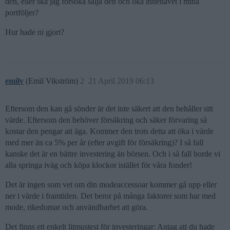
den, eller ska jag försöka sälja den och öka innehavet i mina
portföljer?
Hur hade ni gjort?
emilv
(Emil Vikström)
2
21 April 2019 06:13
Eftersom den kan gå sönder är det inte säkert att den behåller sitt
värde. Eftersom den behöver försäkring och säker förvaring så
kostar den pengar att äga. Kommer den trots detta att öka i värde
med mer än ca 5% per år (efter avgift för försäkring)? I så fall
kanske det är en bättre investering än börsen. Och i så fall borde vi
alla springa iväg och köpa klockor istället för våra fonder!
Det är ingen som vet om din modeaccessoar kommer gå upp eller
ner i värde i framtiden. Det beror på många faktorer som har med
mode, rikedomar och användbarhet att göra.
Det finns ett enkelt litmustest för investeringar: Antag att du hade