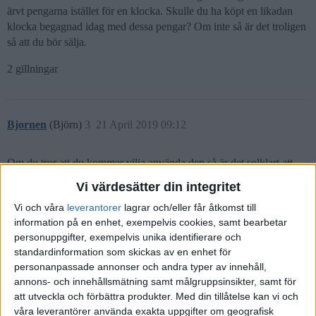
ärvt pengarna istället för en klocka. Skulle du ha köpt en likadan
klocka begagnad idag med dessa pengar? Om inte så är det troligen
så att du bör sälja.
2 gillningar
Bjornen
(Björn)
3
21 April 2019 09:12
Om du tror att du kommer vilja använda den så är det solklart att
behålla den! Annars tycker jag att du ska sälja den.
Vi värdesätter din integritet
Tänk på att mekaniska ur kräver regelbunden service för att behålla
Vi och våra
leverantorer
lagrar och/eller får åtkomst till
skicket. Servicen kostar en hel del.
information på en enhet, exempelvis cookies, samt bearbetar
personuppgifter, exempelvis unika identifierare och
Kolla gärna in forumet på www.klocksnack.se för att lära dig mer.
standardinformation som skickas av en enhet för
personanpassade annonser och andra typer av innehåll,
2 gillningar
annons- och innehållsmätning samt målgruppsinsikter, samt för
att utveckla och förbättra produkter.
Med din tillåtelse kan vi och
våra leverantörer använda exakta uppgifter om geografisk