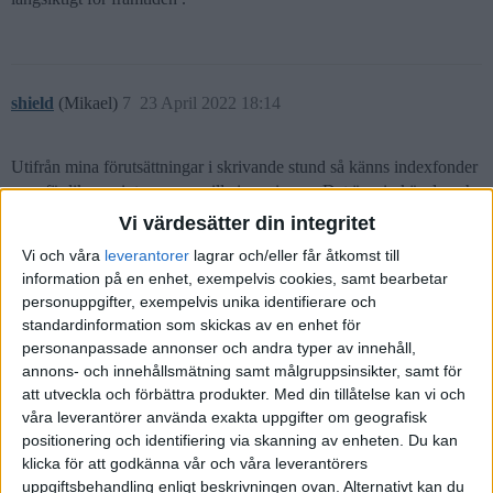
shield
(Mikael)
7
23 April 2022 18:14
Utifrån mina förutsättningar i skrivande stund så känns indexfonder
ungefär lika sexigt som en prilla i en pissoar. Det är min känsla och
känslor tar en massa tid att förklara. Tid är pengar och här på
Vi värdesätter din integritet
forumet är vi sparsamma.
Vi och våra
leverantorer
lagrar och/eller får åtkomst till
information på en enhet, exempelvis cookies, samt bearbetar
personuppgifter, exempelvis unika identifierare och
standardinformation som skickas av en enhet för
personanpassade annonser och andra typer av innehåll,
annons- och innehållsmätning samt målgruppsinsikter, samt för
Jakke
9
23 April 2022 18:26
att utveckla och förbättra produkter.
Med din tillåtelse kan vi och
våra leverantörer använda exakta uppgifter om geografisk
positionering och identifiering via skanning av enheten. Du kan
Förlåt mig om du störs på mig.
klicka för att godkänna vår och våra leverantörers
uppgiftsbehandling enligt beskrivningen ovan. Alternativt kan du