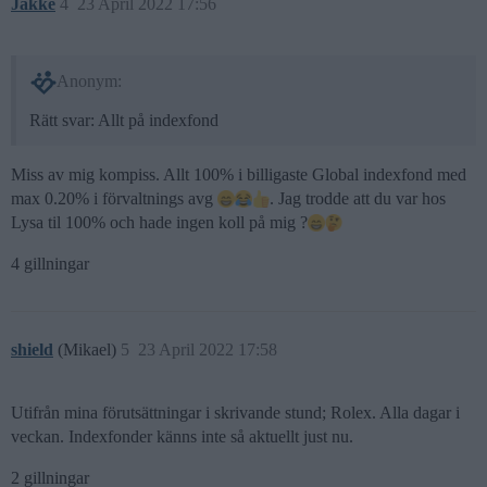
Jakke
4
23 April 2022 17:56
Anonym:
Rätt svar: Allt på indexfond
Miss av mig kompiss. Allt 100% i billigaste Global indexfond med
max 0.20% i förvaltnings avg
. Jag trodde att du var hos
Lysa til 100% och hade ingen koll på mig ?
4 gillningar
shield
(Mikael)
5
23 April 2022 17:58
Utifrån mina förutsättningar i skrivande stund; Rolex. Alla dagar i
veckan. Indexfonder känns inte så aktuellt just nu.
2 gillningar