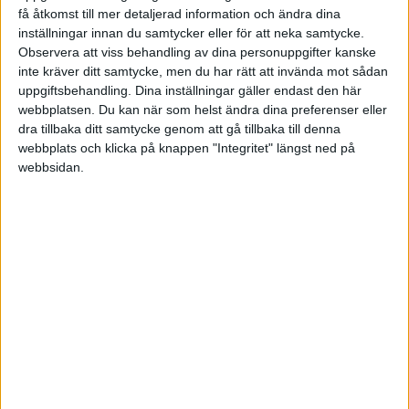
få åtkomst till mer detaljerad information och ändra dina
inställningar innan du samtycker eller för att neka samtycke.
shield
(Mikael)
10
23 April 2022 18:27
Observera att viss behandling av dina personuppgifter kanske
inte kräver ditt samtycke, men du har rätt att invända mot sådan
uppgiftsbehandling. Dina inställningar gäller endast den här
Meh. Det här visar ju bara hur mycket inflation det är i smajlys. Jag
webbplatsen. Du kan när som helst ändra dina preferenser eller
skrattade verkligen för mig själv när jag skrev det där och tänkte
dra tillbaka ditt samtycke genom att gå tillbaka till denna
”Jacke ” verkar vara en trevlig prick - honom hade jag velat dela en
webbplats och klicka på knappen "Integritet" längst ned på
vinare med.
webbsidan.
Sen så tolkar du mitt inlägg som en pungspark trots att jag wasteade
hela årsbudgeten av smajlys på inlägget till dig.
Nu känner jag mig jävligt kränkt. Funderar på att söka fram
Bolmessons privata nummer och be honom banna dig och radera
den här tråden.
2 gillningar
Tomas88
(Tomas)
11
23 April 2022 18:30