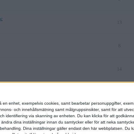
tc
13
8
14
12
n på en enhet, exempelvis cookies, samt bearbetar personuppgifter, exem
ons- och innehållsmätning samt målgruppsinsikter, samt för att utveck
h identifiering via skanning av enheten. Du kan klicka för att godkänn
h ändra dina inställningar innan du samtycker eller för att neka samtyck
behandling. Dina inställningar gäller endast den här webbplatsen. Du kan