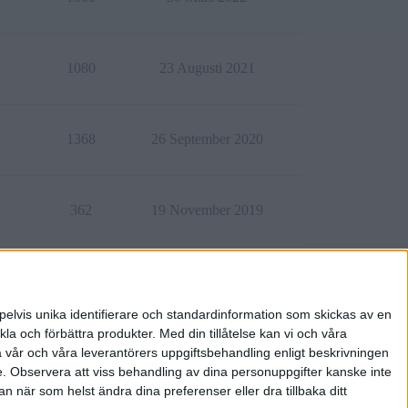
1080
23 Augusti 2021
1368
26 September 2020
362
19 November 2019
1609
22 Januari 2019
pelvis unika identifierare och standardinformation som skickas av en
la och förbättra produkter.
Med din tillåtelse kan vi och våra
a vår och våra leverantörers uppgiftsbehandling enligt beskrivningen
e.
Observera att viss behandling av dina personuppgifter kanske inte
 när som helst ändra dina preferenser eller dra tillbaka ditt