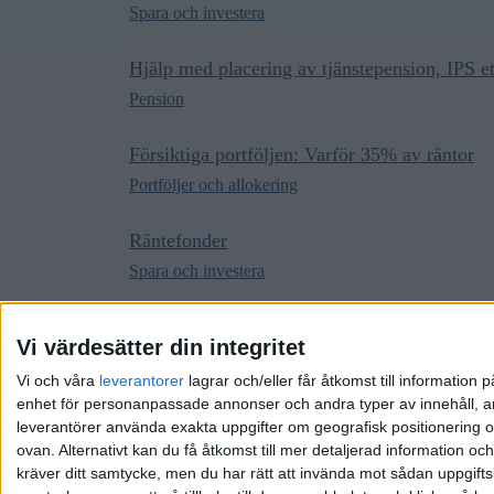
Spara och investera
Hjälp med placering av tjänstepension, IPS e
Pension
Försiktiga portföljen: Varför 35% av räntor
Portföljer och allokering
Räntefonder
Spara och investera
Fondportfölj för en nybörjare
Vi värdesätter din integritet
Portföljer och allokering
Vi och våra
leverantorer
lagrar och/eller får åtkomst till informatio
enhet för personanpassade annonser och andra typer av innehåll, ann
leverantörer använda exakta uppgifter om geografisk positionering oc
ovan. Alternativt kan du få åtkomst till mer detaljerad information oc
kräver ditt samtycke, men du har rätt att invända mot sådan uppgifts