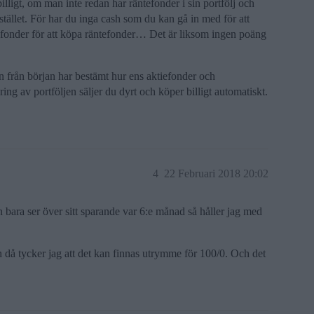
billigt, om man inte redan har räntefonder i sin portfölj och
stället. För har du inga cash som du kan gå in med för att
iefonder för att köpa räntefonder… Det är liksom ingen poäng
n från början har bestämt hur ens aktiefonder och
ing av portföljen säljer du dyrt och köper billigt automatiskt.
4
22 Februari 2018 20:02
 bara ser över sitt sparande var 6:e månad så håller jag med
 då tycker jag att det kan finnas utrymme för 100/0. Och det