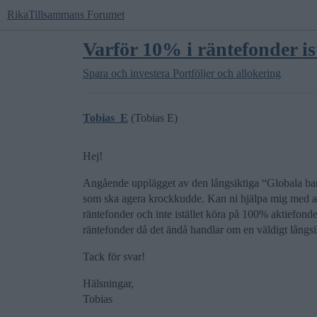
RikaTillsammans Forumet
Varför 10% i räntefonder ist
Spara och investera
Portföljer och allokering
Tobias_E
(Tobias E)
Hej!
Angående upplägget av den långsiktiga “Globala bar
som ska agera krockkudde. Kan ni hjälpa mig med a
räntefonder och inte istället köra på 100% aktiefond
räntefonder då det ändå handlar om en väldigt långsik
Tack för svar!
Hälsningar,
Tobias