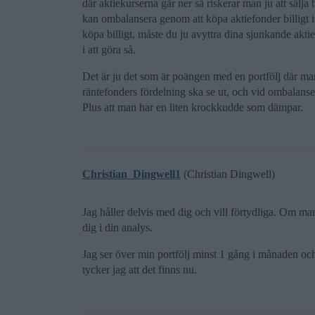
där aktiekurserna går ner så riskerar man ju att sälja 
kan ombalansera genom att köpa aktiefonder billigt i
köpa billigt, måste du ju avyttra dina sjunkande akt
i att göra så.
Det är ju det som är poängen med en portfölj där ma
räntefonders fördelning ska se ut, och vid ombalanser
Plus att man har en liten krockkudde som dämpar.
Christian_Dingwell1
(Christian Dingwell)
Jag håller delvis med dig och vill förtydliga. Om man
dig i din analys.
Jag ser över min portfölj minst 1 gång i månaden och
tycker jag att det finns nu.