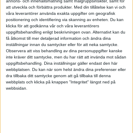
annons- och innehållsmätning samt målgruppsinsikter, samt för
Man kan ju i alla fall säga att Jan har oddsen på sin sida
, bara
att utveckla och förbättra produkter.
Med din tillåtelse kan vi och
14% av aktiva globalfonder som slår sitt index efter 5år:
våra leverantörer använda exakta uppgifter om geografisk
positionering och identifiering via skanning av enheten. Du kan
klicka för att godkänna vår och våra leverantörers
uppgiftsbehandling enligt beskrivningen ovan. Alternativt kan du
få åtkomst till mer detaljerad information och ändra dina
inställningar innan du samtycker eller för att neka samtycke.
Observera att viss behandling av dina personuppgifter kanske
inte kräver ditt samtycke, men du har rätt att invända mot sådan
uppgiftsbehandling. Dina inställningar gäller endast den här
webbplatsen. Du kan när som helst ändra dina preferenser eller
dra tillbaka ditt samtycke genom att gå tillbaka till denna
webbplats och klicka på knappen "Integritet" längst ned på
webbsidan.
emilv
(Emil Vikström)
7
12 Februari 2021 14:55
Tajt är det. Grön Coeli, gul en billig global indexfond