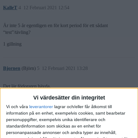
KalleT
4
12 Februari 2021 12:54
Är inte 5 år egentligen en för kort period för ett sådant
“test”/tävling?
1 gillning
Bjornen
(Björn)
5
12 Februari 2021 13:28
Det lär förloraren hävda.
Vi värdesätter din integritet
2 gillningar
Vi och våra
leverantorer
lagrar och/eller får åtkomst till
information på en enhet, exempelvis cookies, samt bearbetar
personuppgifter, exempelvis unika identifierare och
Anonym
(Anonym)
6
12 Februari 2021 13:32
standardinformation som skickas av en enhet för
personanpassade annonser och andra typer av innehåll,