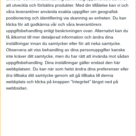
att utveckla och förbättra produkter.
Med din tillåtelse kan vi och
våra leverantörer använda exakta uppgifter om geografisk
Nestor
(Nestor)
4
8 Maj 2018 10:47
positionering och identifiering via skanning av enheten. Du kan
klicka för att godkänna vår och våra leverantörers
Jag tycker att du har ett bra försäkringsskydd. Har själv LF och de
uppgiftsbehandling enligt beskrivningen ovan. Alternativt kan du
gånger som jag behövt utnyttja försäkringen har det fungerat väldigt
få åtkomst till mer detaljerad information och ändra dina
smidigt. Precis som i många andra sammanhang så betyder lägsta
inställningar innan du samtycker eller för att neka samtycke.
Observera att viss behandling av dina personuppgifter kanske
pris inte allt.
inte kräver ditt samtycke, men du har rätt att invända mot sådan
Ibland kan man få billiga gruppförsäkringar på olycksfallsförsäkring
uppgiftsbehandling. Dina inställningar gäller endast den här
via sin arbetsgivare eller sitt fackförbund.
webbplatsen. Du kan när som helst ändra dina preferenser eller
dra tillbaka ditt samtycke genom att gå tillbaka till denna
webbplats och klicka på knappen "Integritet" längst ned på
webbsidan.
Christian_Dingwell1
(Christian Dingwell)
5
18 Maj 2018 15:24