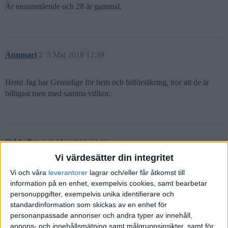
Är ensamstående och 28 år gammal.
Annmari
2
5 Maj 2018 12:39
Hem! Jag har Gensidige för hem och bilförsäkring, tror att de är
billigast men med samma villkor.
Oskbollen
3
6 Maj 2018 23:43
Vi värdesätter din integritet
A-kassa kan betraktas som en försäkring som är rimligt att vara
Vi och våra
leverantorer
lagrar och/eller får åtkomst till
ansluten till, beroende på bransch.
information på en enhet, exempelvis cookies, samt bearbetar
I övrigt kan jag rekommendera podcasten PÅ RIKTIGT
#59
som
personuppgifter, exempelvis unika identifierare och
diskuterar just din frågeställning.
standardinformation som skickas av en enhet för
personanpassade annonser och andra typer av innehåll,
annons- och innehållsmätning samt målgruppsinsikter, samt för