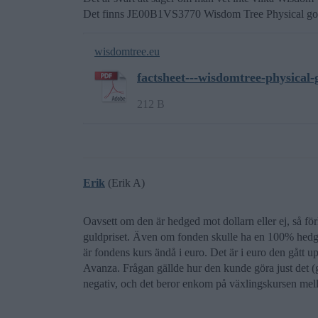
Det finns JE00B1VS3770 Wisdom Tree Physical gol
wisdomtree.eu
factsheet---wisdomtree-physical-
212 B
Erik
(Erik A)
Oavsett om den är hedged mot dollarn eller ej, så för
guldpriset. Även om fonden skulle ha en 100% hedge m
är fondens kurs ändå i euro. Det är i euro den gått 
Avanza. Frågan gällde hur den kunde göra just det (
negativ, och det beror enkom på växlingskursen mel