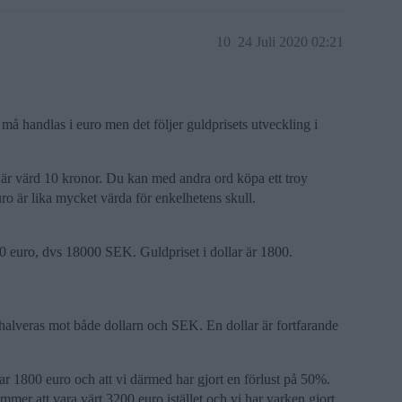
10
24 Juli 2020 02:21
å handlas i euro men det följer guldprisets utveckling i
ar är värd 10 kronor. Du kan med andra ord köpa ett troy
uro är lika mycket värda för enkelhetens skull.
00 euro, dvs 18000 SEK. Guldpriset i dollar är 1800.
halveras mot både dollarn och SEK. En dollar är fortfarande
ar 1800 euro och att vi därmed har gjort en förlust på 50%.
er att vara värt 3200 euro istället och vi har varken gjort