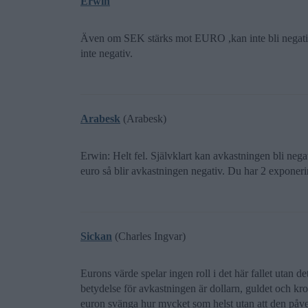
Erwin
Även om SEK stärks mot EURO ,kan inte bli negativ
inte negativ.
Arabesk
(Arabesk)
Erwin: Helt fel. Självklart kan avkastningen bli neg
euro så blir avkastningen negativ. Du har 2 expone
Sickan
(Charles Ingvar)
Eurons värde spelar ingen roll i det här fallet utan d
betydelse för avkastningen är dollarn, guldet och kr
euron svänga hur mycket som helst utan att den påve