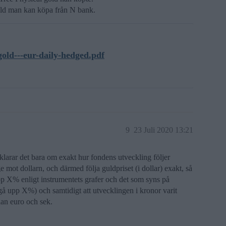
d man kan köpa från N bank.
gold---eur-daily-hedged.pdf
9
23 Juli 2020 13:21
klarar det bara om exakt hur fondens utveckling följer
ot dollarn, och därmed följa guldpriset (i dollar) exakt, så
upp X% enligt instrumentets grafer och det som syns på
gå upp X%) och samtidigt att utvecklingen i kronor varit
lan euro och sek.