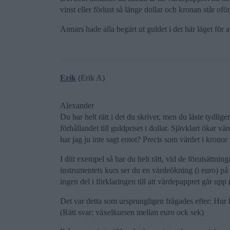
vinst eller förlust så länge dollar och kronan står ofö
Annars hade alla begärt ut guldet i det här läget för att
Erik
(Erik A)
Alexander
Du har helt rätt i det du skriver, men du läste tydlig
förhållandet till guldpriset i dollar. Sjävklart ökar v
har jag ju inte sagt emot? Precis som värdet i krono
I ditt exempel så har du helt rätt, vid de förutsättni
instrumentets kurs ser du en värdeökning (i euro) p
ingen del i förklaringen till att värdepappret går upp (
Det var detta som ursprungligen frågades efter: Hur
(Rätt svar: växelkursen mellan euro ock sek)