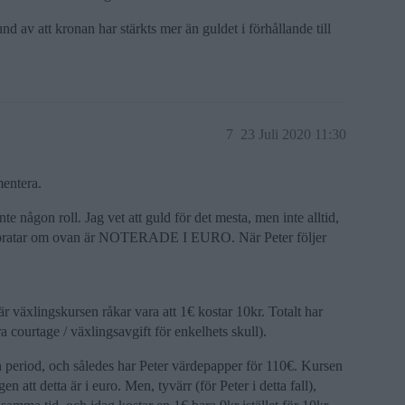
nd av att kronan har stärkts mer än guldet i förhållande till
7
23 Juli 2020 11:30
mentera.
 inte någon roll. Jag vet att guld för det mesta, men inte alltid,
er pratar om ovan är NOTERADE I EURO. När Peter följer
r växlingskursen råkar vara att 1€ kostar 10kr. Totalt har
ra courtage / växlingsavgift för enkelhets skull).
period, och således har Peter värdepapper för 110€. Kursen
 att detta är i euro. Men, tyvärr (för Peter i detta fall),