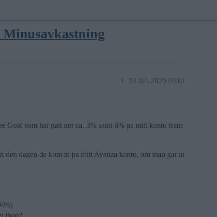
. Minusavkastning
1
23 Juli 2020 03:01
ree Gold som har gatt ner ca. 3% samt 6% pa mitt konto fram
sen den dagen de kom in pa mitt Avanza konto, om man gar in
 6%)
et ihop?