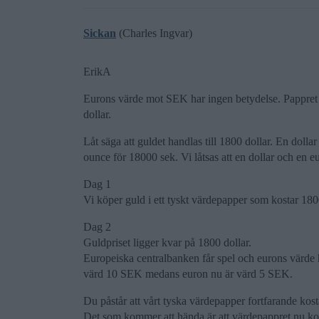
Sickan
(Charles Ingvar)
ErikA
Eurons värde mot SEK har ingen betydelse. Pappret m
dollar.
Låt säga att guldet handlas till 1800 dollar. En doll
ounce för 18000 sek. Vi låtsas att en dollar och en e
Dag 1
Vi köper guld i ett tyskt värdepapper som kostar 18
Dag 2
Guldpriset ligger kvar på 1800 dollar.
Europeiska centralbanken får spel och eurons värde 
värd 10 SEK medans euron nu är värd 5 SEK.
Du påstår att vårt tyska värdepapper fortfarande kost
Det som kommer att hända är att värdepappret nu komm