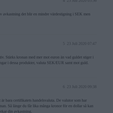
4
23 Juli 2020 05:56
 avkastning det blir en mindre värdestigning i SEK men
5
23 Juli 2020 07:47
ativ. Stärks kronan med mer mot euron än vad guldet stiger i
ringar i dessa produkter, valuta SEK/EUR samt mot guld.
6
23 Juli 2020 09:38
et är bara certifikatets handelsvaluta. De valutor som har
onan. Så länge du får lika många kronor för en dollar så kan
rkar din avkastning.