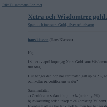
RikaTillsammans Forumet
Xetra och Wisdomtree gold
Spara och investera
Guld, silver och råvaror
hans.klasson
(Hans Klasson)
Hej,
I slutet av april kopte jag Xetra Gold samt Wisdomt
tills idag.
Hur hanger det ihop nar certifcaten gatt up ca 2%, 
och kollar pa certificatens grafer?
Sammanfattat:
a) Certificaten sedan inkop = +% (omkring 2%)
b) Avkastining sedan inkop = -% (omkring 3% samt
Eventueltl att jag har tankt helt fel men hur hanger d