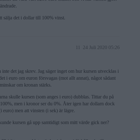
rändrade.
 sälja det i dollar till 100% vinst.
11
24 Juli 2020 05:26
en inte det jag skrev. Jag säger inget om hur kursen utvecklas i
ärdet i euro om euron försvagas (mot allt annat), något sådant
r minskar om kronan stärks.
ngarna skulle kursen (som anges i euro) dubblas. Tittar du på
å 100%, men i kronor ser du 0%. Åter igen har dollarn dock
i euro) men att vinsten (i sek) är lägre.
 kunde kursen gå upp samtidigt som mitt värde gick ner?