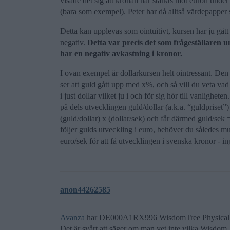
visade det sig att kronan har stärkts mot euron under
(bara som exempel). Peter har då alltså värdepapper
Detta kan upplevas som ointuitivt, kursen har ju gå
negativ.
Detta var precis det som frågeställaren
har en negativ avkastning i kronor.
I ovan exempel är dollarkursen helt ointressant. Den
ser att guld gått upp med x%, och så vill du veta vad
i just dollar vilket ju i och för sig hör till vanlighet
på dels utvecklingen guld/dollar (a.k.a. “guldpriset”
(guld/dollar) x (dollar/sek) och får därmed guld/sek =
följer gulds utveckling i euro, behöver du således m
euro/sek för att få utvecklingen i svenska kronor - i
anon44262585
Avanza
har DE000A1RX996 WisdomTree Physical 
Det är svårt att säger om man vet inte vilka Wisdom