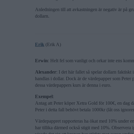
Anledningen till att avkastningen är negativ är på gru
dollarn.
Erik
(Erik A)
Erwin
: Helt fel som vanligt och orkar inte ens kom
Alexander
: I det här fallet så spelar dollarn faktiskt
handlas i dollar. Dock är de värdepapper som Pet
dessa värdepappers kurs är denna i euro.
Exempel
:
Antag att Peter köper Xetra Gold för 100€, en dag dä
Peter i detta fall behövt betala 1000kr (låt oss ignore
Värdepappret rapporteras ha ökat med 10% under en 
har tillika därmed också stigit med 10%. Observera igen