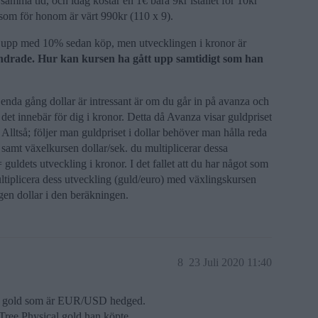
 samma tid, och idag kostar en 1€ bara 9kr istället för 10kr
 som för honom är värt 990kr (110 x 9).
tt upp med 10% sedan köp, men utvecklingen i kronor är
 undrade. Hur kan kursen ha gått upp samtidigt som han
 enda gång dollar är intressant är om du går in på avanza och
 det innebär för dig i kronor. Detta då Avanza visar guldpriset
en. Alltså; följer man guldpriset i dollar behöver man hålla reda
) samt växelkursen dollar/sek. du multiplicerar dessa
 guldets utveckling i kronor. I det fallet att du har något som
ultiplicera dess utveckling (guld/euro) med växlingskursen
ngen dollar i den beräkningen.
8
23 Juli 2020 11:40
gold som är EUR/USD hedged.
 Tree Physical gold han köpte.