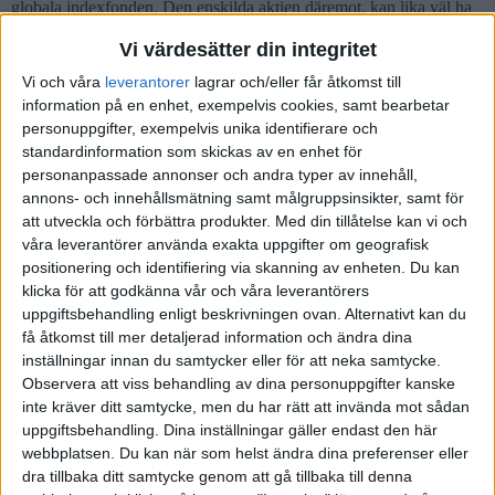
globala indexfonden. Den enskilda aktien däremot, kan lika väl ha
gått i konkurs…
Vi värdesätter din integritet
1 gillning
Vi och våra
leverantorer
lagrar och/eller får åtkomst till
information på en enhet, exempelvis cookies, samt bearbetar
personuppgifter, exempelvis unika identifierare och
standardinformation som skickas av en enhet för
Carl-Fredrik
6
4 Juli 2023 18:43
personanpassade annonser och andra typer av innehåll,
annons- och innehållsmätning samt målgruppsinsikter, samt för
Om du inte vill sätta sig in i enskilda aktier så kan du ju köpa en
att utveckla och förbättra produkter.
Med din tillåtelse kan vi och
våra leverantörer använda exakta uppgifter om geografisk
branschfond inom en sektor som du tror på. Men att bara hoppa på
positionering och identifiering via skanning av enheten. Du kan
något spännande som någon föreslår på ett forum är nog ingen bra
klicka för att godkänna vår och våra leverantörers
idé…
uppgiftsbehandling enligt beskrivningen ovan. Alternativt kan du
Exempel på fonder:
få åtkomst till mer detaljerad information och ändra dina
inställningar innan du samtycker eller för att neka samtycke.
Spiltan Aktiefond Investmentbolag
Observera att viss behandling av dina personuppgifter kanske
PLUS index teknologi
inte kräver ditt samtycke, men du har rätt att invända mot sådan
PLUS index hälsovård
uppgiftsbehandling. Dina inställningar gäller endast den här
PLUS index fastighet
webbplatsen. Du kan när som helst ändra dina preferenser eller
AMF småbolag sverige
dra tillbaka ditt samtycke genom att gå tillbaka till denna