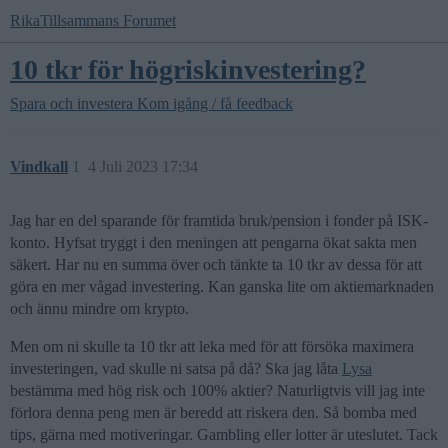
RikaTillsammans Forumet
10 tkr för högriskinvestering?
Spara och investera
Kom igång / få feedback
Vindkall
1
4 Juli 2023 17:34
Jag har en del sparande för framtida bruk/pension i fonder på ISK-
konto. Hyfsat tryggt i den meningen att pengarna ökat sakta men
säkert. Har nu en summa över och tänkte ta 10 tkr av dessa för att
göra en mer vågad investering. Kan ganska lite om aktiemarknaden
och ännu mindre om krypto.
Men om ni skulle ta 10 tkr att leka med för att försöka maximera
investeringen, vad skulle ni satsa på då? Ska jag låta
Lysa
bestämma med hög risk och 100% aktier? Naturligtvis vill jag inte
förlora denna peng men är beredd att riskera den. Så bomba med
tips, gärna med motiveringar. Gambling eller lotter är uteslutet. Tack