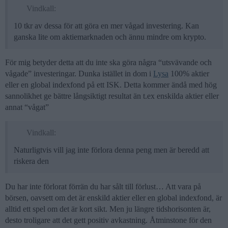
Vindkall:
10 tkr av dessa för att göra en mer vågad investering. Kan
ganska lite om aktiemarknaden och ännu mindre om krypto.
För mig betyder detta att du inte ska göra några “utsvävande och
vågade” investeringar. Dunka istället in dom i
Lysa
100% aktier
eller en global indexfond på ett ISK. Detta kommer ändå med hög
sannolikhet ge bättre långsiktigt resultat än t.ex enskilda aktier eller
annat “vågat”
Vindkall:
Naturligtvis vill jag inte förlora denna peng men är beredd att
riskera den
Du har inte förlorat förrän du har sålt till förlust… Att vara på
börsen, oavsett om det är enskild aktier eller en global indexfond, är
alltid ett spel om det är kort sikt. Men ju längre tidshorisonten är,
desto troligare att det gett positiv avkastning. Åtminstone för den