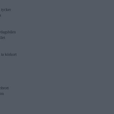
 tycker
a
rdagsbilen
llet
 ta körkort
mbrott
ion