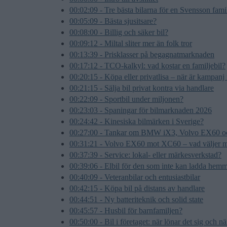
00:02:09 - Tre bästa bilarna för en Svensson fami
00:05:09 - Bästa sjusitsare?
00:08:00 - Billig och säker bil?
00:09:12 - Miltal sliter mer än folk tror
00:13:39 - Prisklasser på begagnatmarknaden
00:17:12 - TCO-kalkyl: vad kostar en familjebil?
00:20:15 - Köpa eller privatlisa – när är kampanj 
00:21:15 - Sälja bil privat kontra via handlare
00:22:09 - Sportbil under miljonen?
00:23:03 - Spaningar för bilmarknaden 2026
00:24:42 - Kinesiska bilmärken i Sverige?
00:27:00 - Tankar om BMW iX3, Volvo EX60 
00:31:21 - Volvo EX60 mot XC60 – vad väljer m
00:37:39 - Service: lokal- eller märkesverkstad?
00:39:06 - Elbil för den som inte kan ladda hem
00:40:09 - Veteranbilar och entusiastbilar
00:42:15 - Köpa bil på distans av handlare
00:44:51 - Ny batteriteknik och solid state
00:45:57 - Husbil för barnfamiljen?
00:50:00 - Bil i företaget: när lönar det sig och n