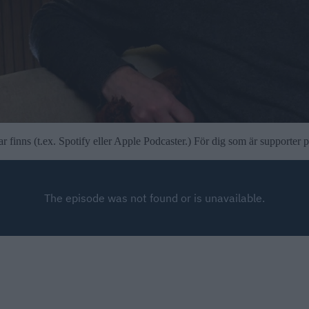
 finns (t.ex. Spotify eller Apple Podcaster.) För dig som är supporter 