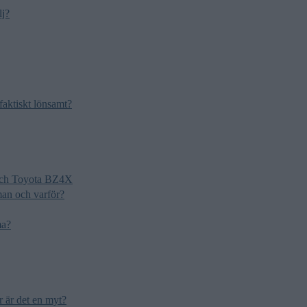
lj?
faktiskt lönsamt?
och Toyota BZ4X
an och varför?
ma?
är är det en myt?