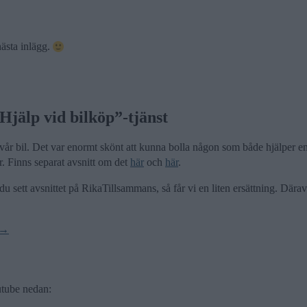
nästa inlägg.
jälp vid bilköp”-tjänst
vår bil. Det var enormt skönt att kunna bolla någon som både hjälper en at
r. Finns separat avsnitt om det
här
och
här
.
du sett avsnittet på RikaTillsammans, så får vi en liten ersättning. Där
 →
outube nedan: