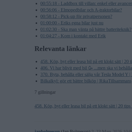
00:55:18 - Laddbox till villan: enkel eller avance
00:56:06 - Elmopedbilar och A-traktorbilar?
00:58:12 - Pick-up för privatpersonen?
01:00:00 - Eriks egna bilar just nu
01:02:30 - Ska man vänta på bättre batteriteknik?
01:04:27 - Kom i kontakt med Erik
Relevanta länkar
458. Köp, byt eller leasa bil på ett klokt sätt | 2
406. Vi har blivit med bil 🥳 ...men ska vi behålla
370. Byta, behålla eller sälja vår Tesla Model Y | 
Bilkalkyl: gör ett bättre bilköp | RikaTillsammans
7 gillningar
458. Köp, byt eller leasa bil på ett klokt sätt | 20 t
janbolmeson
(Jan Bolmeson)
2
23 Mars 2026 10:0