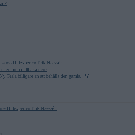
rad?
0 tips med bilexperten Erik Naessén
 eller lämna tillbaka den?
Ny Tesla billigare än att behålla den gamla... 🤯
ips med bilexperten Erik Naessén
4