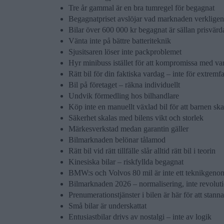
Tre år gammal är en bra tumregel för begagnat
Begagnatpriset avslöjar vad marknaden verkligen
Bilar över 600 000 kr begagnat är sällan prisvärd
Vänta inte på bättre batteriteknik
Sjusitsaren löser inte packproblemet
Hyr minibuss istället för att kompromissa med va
Rätt bil för din faktiska vardag – inte för extremfa
Bil på företaget – räkna individuellt
Undvik förmedling hos bilhandlare
Köp inte en manuellt växlad bil för att barnen ska
Säkerhet skalas med bilens vikt och storlek
Märkesverkstad medan garantin gäller
Bilmarknaden belönar tålamod
Rätt bil vid rätt tillfälle slår alltid rätt bil i teorin
Kinesiska bilar – riskfyllda begagnat
BMW:s och Volvos 80 mil är inte ett teknikgeno
Bilmarknaden 2026 – normalisering, inte revolut
Prenumerationstjänster i bilen är här för att stanna
Små bilar är underskattat
Entusiastbilar drivs av nostalgi – inte av logik