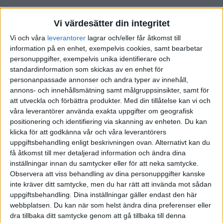
Vi värdesätter din integritet
Indexmannen
(Jonas)
2
29 Augusti 2023 20:09
Vi och våra
leverantorer
lagrar och/eller får åtkomst till
information på en enhet, exempelvis cookies, samt bearbetar
personuppgifter, exempelvis unika identifierare och
Vad som är mest fördelaktigt kan ingen svara på det beror helt på
standardinformation som skickas av en enhet för
hur börsen etc utvecklar sig vilket ingen kan säga med 100 procent
personanpassade annonser och andra typer av innehåll,
säkerhet vi kan få 10 riktigt sura år där medans priserna på
annons- och innehållsmätning samt målgruppsinsikter, samt för
fastigheter också sjunker frågan är då hade du kännt dig bekväm
att utveckla och förbättra produkter.
Med din tillåtelse kan vi och
med 85 procemt belåning om din fastighet sjunker med 40 procent
våra leverantörer använda exakta uppgifter om geografisk
samtidigt som allt du har i
lysa
även det kraschat ner 40 procent
positionering och identifiering via skanning av enheten. Du kan
hade du fortsatt med din plan då?
klicka för att godkänna vår och våra leverantörers
uppgiftsbehandling enligt beskrivningen ovan. Alternativt kan du
Mycket kring investerande handlar om psykologi och att ha en plan
få åtkomst till mer detaljerad information och ändra dina
för hur man reagerar vid sämre tider kan vara bra och ej enbart kolla
inställningar innan du samtycker eller för att neka samtycke.
på matten.
Observera att viss behandling av dina personuppgifter kanske
inte kräver ditt samtycke, men du har rätt att invända mot sådan
4 gillningar
uppgiftsbehandling. Dina inställningar gäller endast den här
webbplatsen. Du kan när som helst ändra dina preferenser eller
dra tillbaka ditt samtycke genom att gå tillbaka till denna