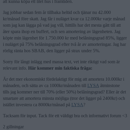
att kunna köpa ett litet hus i framtiden.
Jag jobbar sedan fem år tillbaka heltid och tjänar nu 42.000
kr/månad före skatt. Jag får i nuläget kvar ca 12.000kr varje månad
som jag kan lägga på vad jag vill, hittills har det mesta gått till att
åter spara ihop en buffert, och sen amortering av lägenheten. Jag
köpte min lägenhet för 1.750.000 kr med belåningsgrad 85%, ligger
i nuläget på 75% belåningsgrad efter två år av amorteringar. Jag har
rörlig ränta hos SBAB, den ligger på strax under 5%.
Sorry för långt inlägg med massa text, vet inte riktigt vad som är
relevant info.
Här kommer min faktiska fråga:
Är det mer ekonomiskt fördelaktigt för mig att amortera 10.000kr i
månaden, och sätta av ca 1000kr/månaden till
LYSA
åtminstone
tills jag kommer ner till 70% (eller 50%) belåningsgrad? Eller är det
smartare att amortera minsta möjliga (tror det ligger på 2400kr) och
istället investera ca 8000kr/månad på
LYSA
?
Tacksam för input. Tack för ett väldigt bra och informativt forum <3
2 gillningar