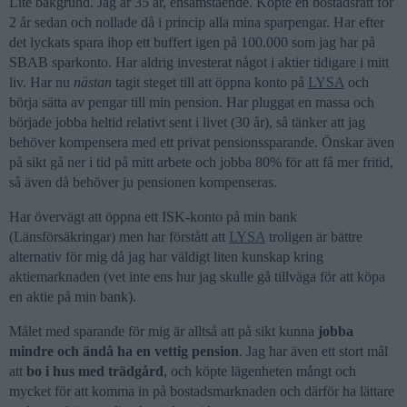
Lite bakgrund. Jag är 35 år, ensamstående. Köpte en bostadsrätt för
2 år sedan och nollade då i princip alla mina sparpengar. Har efter
det lyckats spara ihop ett buffert igen på 100.000 som jag har på
SBAB sparkonto. Har aldrig investerat något i aktier tidigare i mitt
liv. Har nu
nästan
tagit steget till att öppna konto på
LYSA
och
börja sätta av pengar till min pension. Har pluggat en massa och
började jobba heltid relativt sent i livet (30 år), så tänker att jag
behöver kompensera med ett privat pensionssparande. Önskar även
på sikt gå ner i tid på mitt arbete och jobba 80% för att få mer fritid,
så även då behöver ju pensionen kompenseras.
Har övervägt att öppna ett ISK-konto på min bank
(Länsförsäkringar) men har förstått att
LYSA
troligen är bättre
alternativ för mig då jag har väldigt liten kunskap kring
aktiemarknaden (vet inte ens hur jag skulle gå tillväga för att köpa
en aktie på min bank).
Målet med sparande för mig är alltså att på sikt kunna
jobba
mindre och ändå ha en vettig pension
. Jag har även ett stort mål
att
bo i hus med trädgård
, och köpte lägenheten mångt och
mycket för att komma in på bostadsmarknaden och därför ha lättare