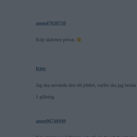
anon47638710
Köp skärmen privat.
Ritte
Jag ska använda den till jobbet, varför ska jag betala
1 gillning
anon96748949