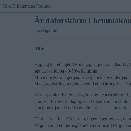
RikaTillsammans Forumet
Är datorskärm i hemmakont
Företagande
Ritte
Hej, jag har ett eget AB där jag säljer konsultar. Jag 
säg att jag jobba 40-50% hemifrån.
Min datorskärm äger jag privat, dock använder jag d
Mao, jag har ingen nytta av en datorskärm privat. Sp
När jag jobbar behöver jag dock en extern skärm. Jag t
momsen för skärm, laptop etc. Grejer som används 1
Dock blev jag lite tveksam när jag läste
skatteverkets
Då det är ett litet AB har jag ingen egen revisor, därav
Någon som vet mer ingående vad som är OK gällande