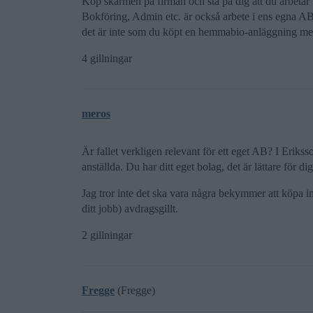
Köp skärmen på firman och stå på dig att du arbetar 
Bokföring, Admin etc. är också arbete i ens egna AB. 
det är inte som du köpt en hemmabio-anläggning me
4 gillningar
meros
Är fallet verkligen relevant för ett eget AB? I Erikss
anställda. Du har ditt eget bolag, det är lättare för di
Jag tror inte det ska vara några bekymmer att köpa
ditt jobb) avdragsgillt.
2 gillningar
Fregge
(Fregge)