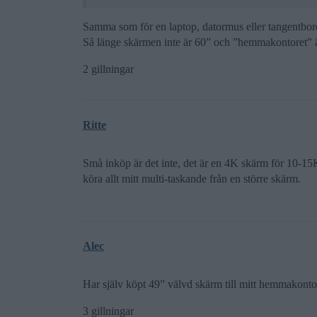
Samma som för en laptop, datormus eller tangentbor
Så länge skärmen inte är 60” och ”hemmakontoret” är 
2 gillningar
Ritte
Små inköp är det inte, det är en 4K skärm för 10-15K
köra allt mitt multi-taskande från en större skärm.
Alec
Har själv köpt 49” välvd skärm till mitt hemmakontor
3 gillningar