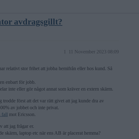
or avdragsgillt?
1
11 November 2023 08:09
har relativt stor frihet att jobba hemifrån eller hos kund. Så
en enbart för jobb.
elar inte eller gör något annat som kräver en extern skärm.
rodde först att det var rätt givet att jag kunde dra av
00% av jobbet och inte privat.
 fall
mot Ericsson.
 att jag frågar er.
 skärm, laptop etc när ens AB är placerat hemma?