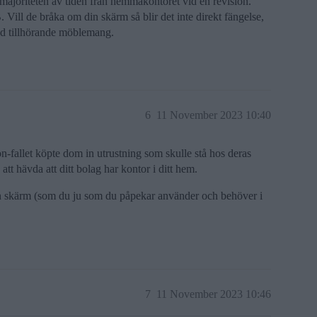
majoriteten av tiden från hemmakontoret vid en revision.
Vill de bråka om din skärm så blir det inte direkt fängelse,
d tillhörande möblemang.
6
11 November 2023 10:40
on-fallet köpte dom in utrustning som skulle stå hos deras
g att hävda att ditt bolag har kontor i ditt hem.
 in skärm (som du ju som du påpekar använder och behöver i
7
11 November 2023 10:46