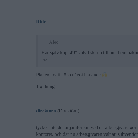
Ritte
Alec:
Har själv köpt 49” välvd skärm till mitt hemmakon
bra.
Planen är att köpa något liknande
1 gillning
direktorn
(Direktörn)
tycker inte det är jämförbart vad en arbetsgivare gör 
kontoret, och där nu arbetsgivaren valt att subventio