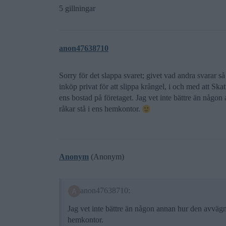
5 gillningar
anon47638710
Sorry för det slappa svaret; givet vad andra svarar så
inköp privat för att slippa krångel, i och med att Skat
ens bostad på företaget. Jag vet inte bättre än någ
råkar stå i ens hemkontor.
Anonym
(Anonym)
anon47638710:
Jag vet inte bättre än någon annan hur den avvägn
hemkontor.