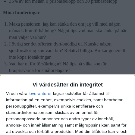
35% av lön mellan 0 prisbasbelopp och 30 prisbasbelopp
Mina funderingar
Maxa pensionen, jag kan sänka den om jag vill med någon
månads framförhållning? Något tips vad man ska tänka på när
man väljer var/hur?
I övrigt ser det offerten dyrt/onödigt ut. Kanske någon
sjukförsäkring kan vara bra? Relativt billiga. Brukar generellt
inte köpa försäkringar
Vad har ni för försäkringar? Nå tips på vilka som är
bra/prisvärda för småföretagare?
Är det vanligt att konsulter blir stämda i Sverige? Skyddar ni er
för eventuella stämningar via tex företagsförsäkring? (Har bott
Vi värdesätter din integritet
utomlands länge så detta kanske är dum fråga i Sverige)
Vi och våra
leverantorer
lagrar och/eller får åtkomst till
Något annat som sticker ut/tips?
information på en enhet, exempelvis cookies, samt bearbetar
personuppgifter, exempelvis unika identifierare och
Tack på förhand härliga community!
standardinformation som skickas av en enhet för
personanpassade annonser och andra typer av innehåll,
2 gillningar
annons- och innehållsmätning samt målgruppsinsikter, samt för
att utveckla och förbättra produkter.
Med din tillåtelse kan vi och