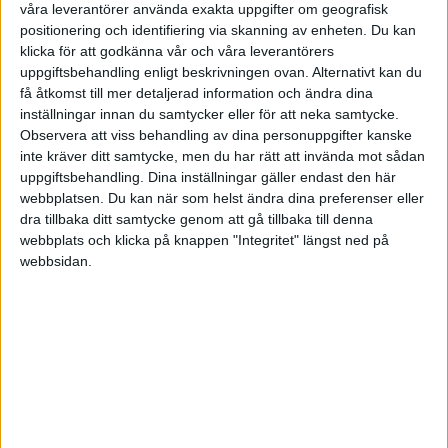
våra leverantörer använda exakta uppgifter om geografisk
Monica
(Pensionsguiden)
2
29 April 2025 08:38
positionering och identifiering via skanning av enheten. Du kan
klicka för att godkänna vår och våra leverantörers
uppgiftsbehandling enligt beskrivningen ovan. Alternativt kan du
Välkommen till konsultbranschen!
få åtkomst till mer detaljerad information och ändra dina
Spontant tycker jag 35% till tjänstepension är onödigt mkt om du
inställningar innan du samtycker eller för att neka samtycke.
inte har behov av att kompensera för annat. Då kan det vara bättre
Observera att viss behandling av dina personuppgifter kanske
att ta ut utdelning och spara den privat. Kolla avgifterna på
inte kräver ditt samtycke, men du har rätt att invända mot sådan
försäkringen (årlig fast respektive rörlig kostnad).
uppgiftsbehandling. Dina inställningar gäller endast den här
Budgetmässigt: ta höjd för sjukdom och perioder utan uppdrag/ej
webbplatsen. Du kan när som helst ändra dina preferenser eller
debiterbar tid/semester.
dra tillbaka ditt samtycke genom att gå tillbaka till denna
webbplats och klicka på knappen "Integritet" längst ned på
Försäkringsmässigt så är en sjukvårdsförsäkring guld värt. Att få
webbsidan.
träffa en läkare inom 24 timmar gör att man snabbare kan komma
tillbaka och debitera. Jag tror jag betalade ca 750:-/månad för några
år sedan. Företagsförsäkringen har jag via Länsförsäkringar där
ingår ansvarsförsäkring. Kostar ca två tusen/år.
2 gillningar