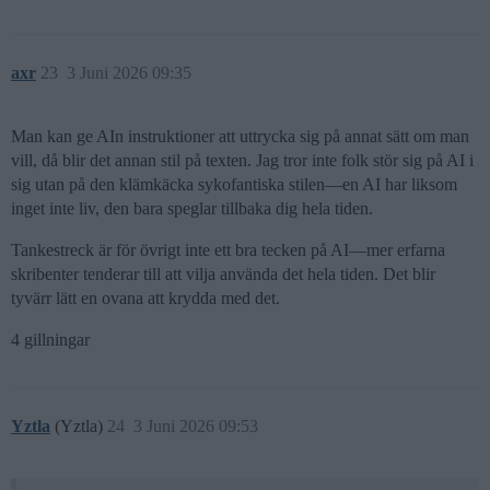
axr
23
3 Juni 2026 09:35
Man kan ge AIn instruktioner att uttrycka sig på annat sätt om man
vill, då blir det annan stil på texten. Jag tror inte folk stör sig på AI i
sig utan på den klämkäcka sykofantiska stilen—en AI har liksom
inget inte liv, den bara speglar tillbaka dig hela tiden.
Tankestreck är för övrigt inte ett bra tecken på AI—mer erfarna
skribenter tenderar till att vilja använda det hela tiden. Det blir
tyvärr lätt en ovana att krydda med det.
4 gillningar
Yztla
(Yztla)
24
3 Juni 2026 09:53