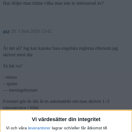
Hur döljer man trådar vilka man inte är intresserad av?
axr
28
3 Juni 2026 13:42
Är det så? Jag kan kanske bara engelska reglerna eftersom jag
skriver mest där.
Så här va?
- minus
– spann
— meningsbrytare
Forumet gör de där åt en automatiskt om man skriver 1–3
minustecken i följd.
Vi värdesätter din integritet
Vi och våra
leverantorer
lagrar och/eller får åtkomst till