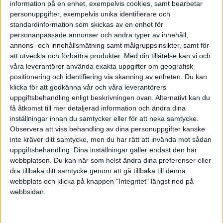
information på en enhet, exempelvis cookies, samt bearbetar
SNS
(SNS)
29
3 Juni 2026 13:52
personuppgifter, exempelvis unika identifierare och
standardinformation som skickas av en enhet för
personanpassade annonser och andra typer av innehåll,
Azna69:
annons- och innehållsmätning samt målgruppsinsikter, samt för
att utveckla och förbättra produkter.
Med din tillåtelse kan vi och
Hur döljer man trådar
våra leverantörer använda exakta uppgifter om geografisk
positionering och identifiering via skanning av enheten. Du kan
Längst ned till vänster i tråden finns en knapp du kan ändra från
klicka för att godkänna vår och våra leverantörers
“följer” till “tystat”.
uppgiftsbehandling enligt beskrivningen ovan. Alternativt kan du
få åtkomst till mer detaljerad information och ändra dina
2 gillningar
inställningar innan du samtycker eller för att neka samtycke.
Observera att viss behandling av dina personuppgifter kanske
inte kräver ditt samtycke, men du har rätt att invända mot sådan
uppgiftsbehandling. Dina inställningar gäller endast den här
DavidtheDoom
(David)
30
3 Juni 2026 13:52
webbplatsen. Du kan när som helst ändra dina preferenser eller
dra tillbaka ditt samtycke genom att gå tillbaka till denna
webbplats och klicka på knappen "Integritet" längst ned på
Jag använder dessa i teknisk dokumentation, men där finns det
webbsidan.
formkrav och latex löser em dash automatiskt åt mig.
1 gillning