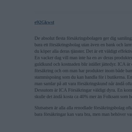
e92Gkwst
De absolut flesta försäkringsbolagen ger dig samling
bara ett försäkringsbolag utan även en bank och larm
du köper alla deras tjänster. Det är ett väldigt effekti
En vacker dag vill man inte ha en av deras produkt
guldkund och kostnaden blir istället jättedyr. ICA är
försäkring och om man har produkter inom både ban
stammispoäng som du kan handla för i butikerna. En
man samlar på att vara försäkringskund når ändå oftas
Dessutom är ICA Försäkringar väldigt dyra. En komp
skulle det ändå kosta ca 40% mer än Folksam som h
Slutsatsen är alla alla renodlade försäkringsbolag of
bara försäkringar kan vara bra, men man behöver vara