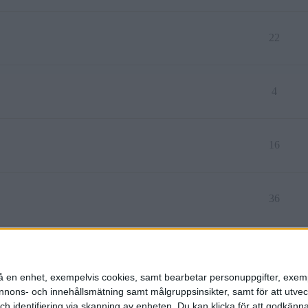
22
4
16
36
9
n på en enhet, exempelvis cookies, samt bearbetar personuppgifter, exem
ons- och innehållsmätning samt målgruppsinsikter, samt för att utveck
h identifiering via skanning av enheten. Du kan klicka för att godkänn