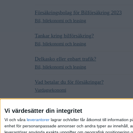
Försäkringsbolag för Bilförsäkring 2023
Bil, bilekonomi och leasing
Tankar kring bilförsäkring?
Bil, bilekonomi och leasing
Delkasko eller enbart trafik?
Bil, bilekonomi och leasing
Vad betalar du för försäkringar?
Vardagsekonomi
Försäkringsfrågor
Vi värdesätter din integritet
Off-topic
Vi och våra
leverantorer
lagrar och/eller får åtkomst till informatio
enhet för personanpassade annonser och andra typer av innehåll, ann
leverantörer använda exakta uppgifter om geografisk positionering oc