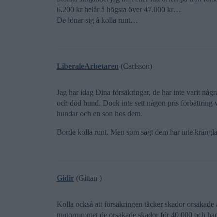
6.200 kr helår å högsta över 47.000 kr…
De lönar sig å kolla runt…
LiberaleArbetaren
(Carlsson)
Jag har idag Dina försäkringar, de har inte varit någr
och död hund. Dock inte sett någon pris förbättring v
hundar och en son hos dem.
Borde kolla runt. Men som sagt dem har inte krånglat
Gidir
(Gittan )
Kolla också att försäkringen täcker skador orsakade 
motorrummet de orsakade skador för 40 000 och han 