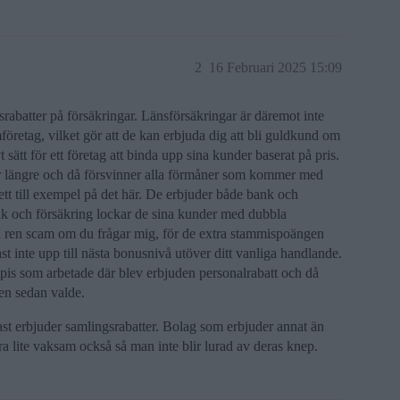
2
16 Februari 2025 15:09
srabatter på försäkringar. Länsförsäkringar är däremot inte
företag, vilket gör att de kan erbjuda dig att bli guldkund om
vt sätt för ett företag att binda upp sina kunder baserat på pris.
er längre och då försvinner alla förmåner som kommer med
 ett till exempel på det här. De erbjuder både bank och
k och försäkring lockar de sina kunder med dubbla
 ren scam om du frågar mig, för de extra stammispoängen
t inte upp till nästa bonusnivå utöver ditt vanliga handlande.
is som arbetade där blev erbjuden personalrabatt och då
en sedan valde.
tast erbjuder samlingsrabatter. Bolag som erbjuder annat än
 lite vaksam också så man inte blir lurad av deras knep.