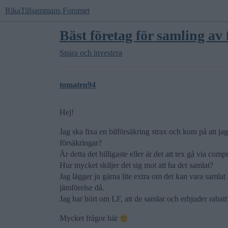
RikaTillsammans Forumet
Bäst företag för samling av
Spara och investera
tomaten94
Hej!
Jag ska fixa en bilförsäkring strax och kom på att j
försäkringar?
Är detta det billigaste eller är det att tex gå via compr
Hur mycket skiljer det sig mot att ha det samlat?
Jag lägger ju gärna lite extra om det kan vara samlat
jämförelse då.
Jag har hört om LF, att de samlar och erbjuder rabat
Mycket frågor här