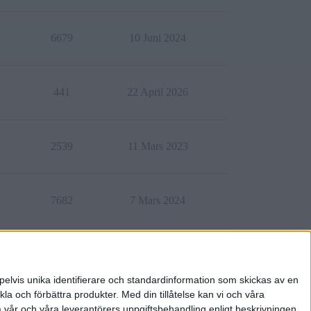
6679
10 Juni 2024
441
22 April 2026
2539
11 Mars 2023
7682
7 Mars 2024
2228
9 Augusti 2022
pelvis unika identifierare och standardinformation som skickas av en
la och förbättra produkter.
Med din tillåtelse kan vi och våra
a vår och våra leverantörers uppgiftsbehandling enligt beskrivningen