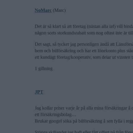
NoMarc
(Marc)
Det är så klart så att företag (nästan alla iaf) vill b
någon sorts storkundsrabatt som nog oftast inte är tillr
Det sagt, så tycker jag personligen ändå att Länsför
hem och bilförsäkring och har ett lönekonto plus ståe
ett kundägt företag/kooperativ, som delar ut vinsten ti
1 gillning
JPT
Jag kollar priser varje år på alla mina försäkringar å
ett försäkringsbolag…
Brukar googel söka på bilförsäkring å sen fylla i 
Största skiljandet jag haft eller fått offert på från fö