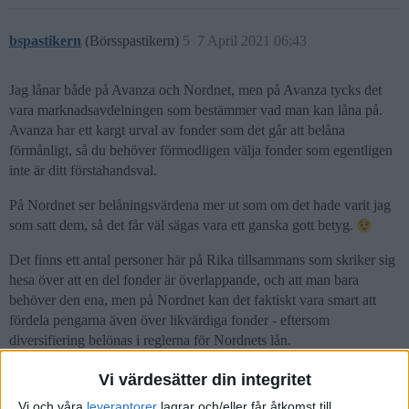
bspastikern
(Börsspastikern)
5
7 April 2021 06:43
Jag lånar både på Avanza och Nordnet, men på Avanza tycks det
vara marknadsavdelningen som bestämmer vad man kan låna på.
Avanza har ett kargt urval av fonder som det går att belåna
förmånligt, så du behöver förmodligen välja fonder som egentligen
inte är ditt förstahandsval.
På Nordnet ser belåningsvärdena mer ut som om det hade varit jag
som satt dem, så det får väl sägas vara ett ganska gott betyg.
Det finns ett antal personer här på Rika tillsammans som skriker sig
hesa över att en del fonder är överlappande, och att man bara
behöver den ena, men på Nordnet kan det faktiskt vara smart att
fördela pengarna även över likvärdiga fonder - eftersom
diversifiering belönas i reglerna för Nordnets lån.
3 gillningar
Vi värdesätter din integritet
Vi och våra
leverantorer
lagrar och/eller får åtkomst till