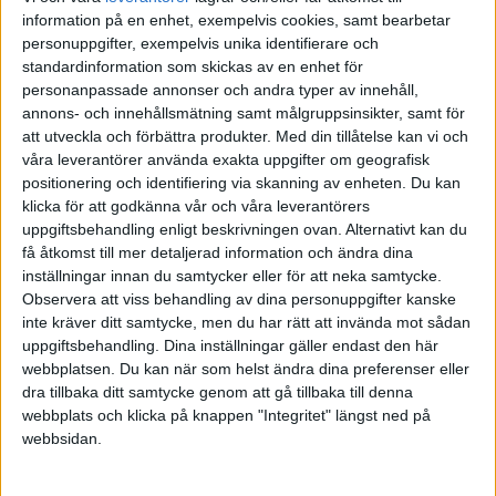
information på en enhet, exempelvis cookies, samt bearbetar
personuppgifter, exempelvis unika identifierare och
Opportunist
(jagerbomb)
6
7 April 2021 07:04
standardinformation som skickas av en enhet för
personanpassade annonser och andra typer av innehåll,
Hej Monica!
annons- och innehållsmätning samt målgruppsinsikter, samt för
Okej tack.
att utveckla och förbättra produkter.
Med din tillåtelse kan vi och
våra leverantörer använda exakta uppgifter om geografisk
positionering och identifiering via skanning av enheten. Du kan
klicka för att godkänna vår och våra leverantörers
uppgiftsbehandling enligt beskrivningen ovan. Alternativt kan du
Opportunist
(jagerbomb)
7
7 April 2021 07:14
få åtkomst till mer detaljerad information och ändra dina
inställningar innan du samtycker eller för att neka samtycke.
Tack för svar - det låter jo som Nordnet har et bredare urval av
Observera att viss behandling av dina personuppgifter kanske
fonder. Jag har bestämt mig för 15% belåning.
inte kräver ditt samtycke, men du har rätt att invända mot sådan
uppgiftsbehandling. Dina inställningar gäller endast den här
Jag tänkar mest köra global indexfonder så för mig kanske det
webbplatsen. Du kan när som helst ändra dina preferenser eller
funkar med urval på båda. Jag kan få fondavgifter tilbaka via
dra tillbaka ditt samtycke genom att gå tillbaka till denna
Avanzas start courtageclass op til 50.000 men det blir kanske inte så
webbplats och klicka på knappen "Integritet" längst ned på
mycket…
webbsidan.
Någon som kan hjälpa en novis som jag att förstå detta från