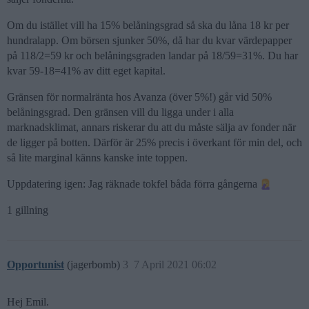
Om du istället vill ha 15% belåningsgrad så ska du låna 18 kr per
hundralapp. Om börsen sjunker 50%, då har du kvar värdepapper
på 118/2=59 kr och belåningsgraden landar på 18/59=31%. Du har
kvar 59-18=41% av ditt eget kapital.
Gränsen för normalränta hos Avanza (över 5%!) går vid 50%
belåningsgrad. Den gränsen vill du ligga under i alla
marknadsklimat, annars riskerar du att du måste sälja av fonder när
de ligger på botten. Därför är 25% precis i överkant för min del, och
så lite marginal känns kanske inte toppen.
Uppdatering igen: Jag räknade tokfel båda förra gångerna
1 gillning
Opportunist
(jagerbomb)
3
7 April 2021 06:02
Hej Emil.