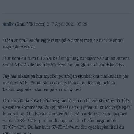
emilv
(Emil Vikström)
2
7 April 2021 05:29
Båda är bra. Du får lägre ränta på Nordnet men de har lite andra
regler än Avanza.
Hur kom du fram till 25% belåning? Jag har själv valt att ha samma
som i AP7 Aktiefond (15%). Sen har jag gjort en liten riskanalys.
Jag har räknat på hur mycket portföljen sjunker om marknaden går
ner med 50% för att känna om det känns bra för mig och att
belåningsgraden stannar på en rimlig nivå.
Om du vill ha 25% belåningsgrad så ska du ha en hävstång på 1,33,
se senare kommentar, vilket innebär att du lånar 33 kr för varje egen
hundralapp. Om börsen sjunker 50%, då har du kvar värdepapper
värda 133/2=67 kr per hundralapp och din belåningsgrad blir
33/67=49%. Du har kvar 67-33=34% av ditt eget kapital ifall du
säljer fonderna.