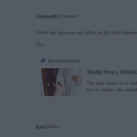
Thomas86
(Thomas)
Varför inte bara testa om siffran du fick fram stämm
Typ,
Boupplysningen
Skälig hyra » Defini
Hur man räknar ut en skäl
hyr ut i första- eller and
Ran4
(Ran)