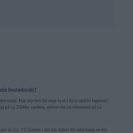
 min bostadsrätt?
ndra hand. Hur mycket får man ta ut i hyra utifrån lagarna?
ng på ca 3500kr vardera, utöver det en elkostnad på ca
per år (ca. 13.7k/mån i det här fallet) för uthyrning av hel