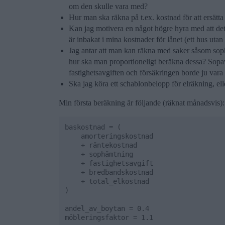
om den skulle vara med?
Hur man ska räkna på t.ex. kostnad för att ersätta
Kan jag motivera en något högre hyra med att det 
är inbakat i mina kostnader för lånet (ett hus utan 
Jag antar att man kan räkna med saker såsom sophä
hur ska man proportioneligt beräkna dessa? Sopavg
fastighetsavgiften och försäkringen borde ju vara s
Ska jag köra ett schablonbelopp för elräkning, el
Min första beräkning är följande (räknat månadsvis):
baskostnad = (

    amorteringskostnad

    + räntekostnad

    + sophämtning

    + fastighetsavgift

    + bredbandskostnad

    + total_elkostnad

)

andel_av_boytan = 0.4

möbleringsfaktor = 1.1
