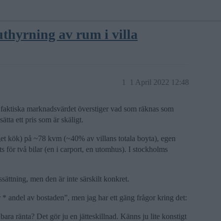
thyrning av rum i villa
1
1 April 2022 12:48
det faktiska marknadsvärdet överstiger vad som räknas som
sätta ett pris som är skäligt.
get kök) på ~78 kvm (~40% av villans totala boyta), egen
s för två bilar (en i carport, en utomhus). I stockholms
sättning, men den är inte särskilt konkret.
r * andel av bostaden”, men jag har ett gäng frågor kring det:
ara ränta? Det gör ju en jätteskillnad. Känns ju lite konstigt