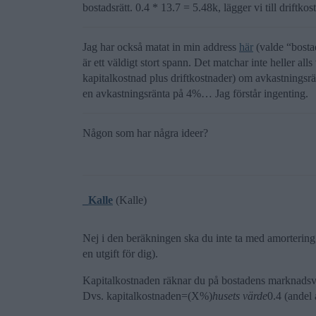
bostadsrätt. 0.4 * 13.7 = 5.48k, lägger vi till driftk
Jag har också matat in min address
här
(valde “bostad
är ett väldigt stort spann. Det matchar inte heller al
kapitalkostnad plus driftkostnader) om avkastningsr
en avkastningsränta på 4%… Jag förstår ingenting.
Någon som har några ideer?
_Kalle
(Kalle)
Nej i den beräkningen ska du inte ta med amortering
en utgift för dig).
Kapitalkostnaden räknar du på bostadens marknadsvärd
Dvs. kapitalkostnaden=(X%)
husets värde
0.4 (andel 