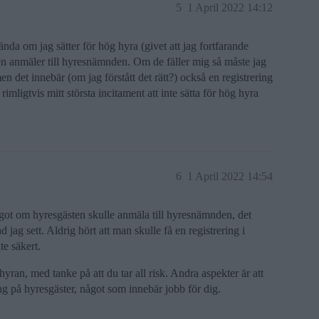
5
1 April 2022 14:12
nda om jag sätter för hög hyra (givet att jag fortfarande
sten anmäler till hyresnämnden. Om de fäller mig så måste jag
men det innebär (om jag förstått det rätt?) också en registrering
 rimligtvis mitt största incitament att inte sätta för hög hyra
6
1 April 2022 14:54
något om hyresgästen skulle anmäla till hyresnämnden, det
 jag sett. Aldrig hört att man skulle få en registrering i
te säkert.
yran, med tanke på att du tar all risk. Andra aspekter är att
ng på hyresgäster, något som innebär jobb för dig.