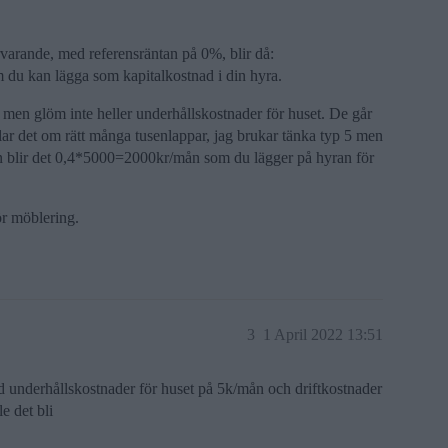
varande, med referensräntan på 0%, blir då:
 du kan lägga som kapitalkostnad i din hyra.
 men glöm inte heller underhållskostnader för huset. De går
lar det om rätt många tusenlappar, jag brukar tänka typ 5 men
n blir det 0,4*5000=2000kr/mån som du lägger på hyran för
r möblering.
3
1 April 2022 13:51
d underhållskostnader för huset på 5k/mån och driftkostnader
e det bli