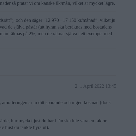
ostnader så pratar vi om kanske 8k/mån, vilket är mycket lägre.
srätt”), och den säger “12 970 - 17 150 kr/månad”, vilket ju
ls vad de själva påstår (att hyran ska beräknas med bostadens
äntan räknas på 2%, men de räknar själva i ett exempel med
2
1 April 2022 13:45
, amorteringen är ju ditt sparande och ingen kostnad (dock
e, hur mycket just du har i lån ska inte vara en faktor.
av hust du tänkte hyra ut).