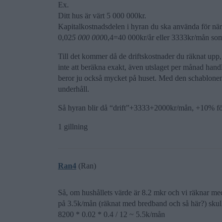
Ex.
Ditt hus är värt 5 000 000kr.
Kapitalkostnadsdelen i hyran du ska använda för när
0,02
5 000 000
0,4=40 000kr/år eller 3333kr/mån som
Till det kommer då de driftskostnader du räknat upp,
inte att beräkna exakt, även utslaget per månad hand
beror ju också mycket på huset. Med den schablone
underhåll.
Så hyran blir då “drift”+3333+2000kr/mån, +10% fö
1 gillning
Ran4
(Ran)
Så, om hushållets värde är 8.2 mkr och vi räknar me
på 3.5k/mån (räknat med bredband och så här?) skull
8200 * 0.02 * 0.4 / 12 ~ 5.5k/mån