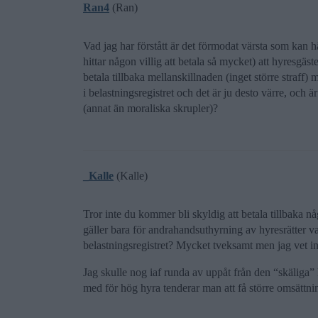
Ran4
(Ran)
Vad jag har förstått är det förmodat värsta som kan hä
hittar någon villig att betala så mycket) att hyresgä
betala tillbaka mellanskillnaden (inget större straff) 
i belastningsregistret och det är ju desto värre, och är
(annat än moraliska skrupler)?
_Kalle
(Kalle)
Tror inte du kommer bli skyldig att betala tillbaka 
gäller bara för andrahandsuthyrning av hyresrätter vad
belastningsregistret? Mycket tveksamt men jag vet in
Jag skulle nog iaf runda av uppåt från den “skäliga” h
med för hög hyra tenderar man att få större omsättni