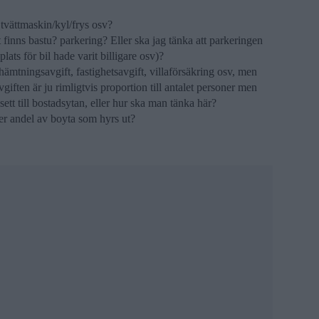
 tvättmaskin/kyl/frys osv?
finns bastu? parkering? Eller ska jag tänka att parkeringen
plats för bil hade varit billigare osv)?
mtningsavgift, fastighetsavgift, villaförsäkring osv, men
iften är ju rimligtvis proportion till antalet personer men
ett till bostadsytan, eller hur ska man tänka här?
ler andel av boyta som hyrs ut?