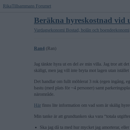
RikaTillsammans Forumet
Beräkna hyreskostnad vid u
Vardagsekonomi
Bostad, bolån och boendeekonomi
Ran4
(Ran)
Jag tänkte hyra ut en del av min villa. Jag tror att 
skäligt, men jag vill inte bryta mot lagen utan istället 
Det handlar om fullt möblerat 3 rok (egen ingång, e
bastu (med plats för ~4 personer) samt parkeringsplat
närområde.
Här
finns lite information om vad som är skälig hyres
Min tanke är att grundtanken ska vara “totala utgifte
Ska jag då ta med hur mycket jag amorterar, eller b