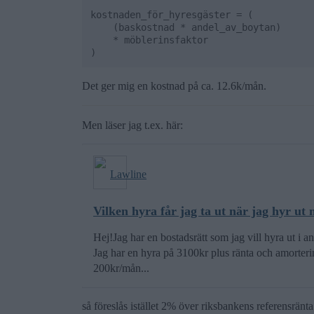
kostnaden_för_hyresgäster = (

    (baskostnad * andel_av_boytan)

    * möblerinsfaktor

Det ger mig en kostnad på ca. 12.6k/mån.
Men läser jag t.ex. här:
Lawline
Vilken hyra får jag ta ut när jag hyr ut
Hej!Jag har en bostadsrätt som jag vill hyra ut i a
Jag har en hyra på 3100kr plus ränta och amorteri
200kr/mån...
så föreslås istället 2% över riksbankens referensränta 