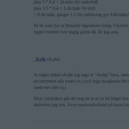
plus 5 * 0.4 = 2k/mån för underhåll
plus 3.5 * 0.4 = 1.4k/mån för drift
= 8.9k/mån, gånger 1.1 för möblering ger 9.8k/mån?
Så de som hyr ut liknande lägenheter kring 15k/mån 
ligger extremt över laglig gräns då, får jag anta.
_Kalle
(Kalle)
Ja något sådant skulle jag säga är “skälig” hyra, men d
att utrymmet står tomt t.ex.) och inga marginaler för
medvetet eller ej.)
Men i praktiken går det nog att ta ut en bit högre hyr
skrivelser jag sett. Även marknadsvärdet på huset har