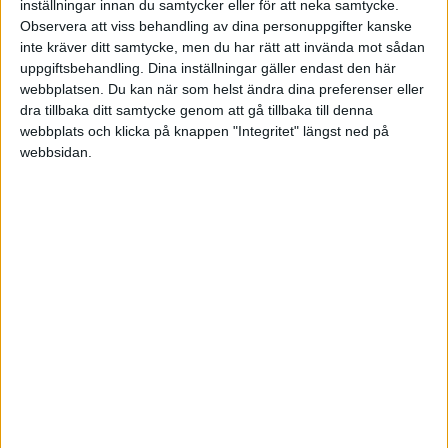
inställningar innan du samtycker eller för att neka samtycke.
kanske vore en bra medelväg att amortera.
Observera att viss behandling av dina personuppgifter kanske
inte kräver ditt samtycke, men du har rätt att invända mot sådan
1 gillning
uppgiftsbehandling. Dina inställningar gäller endast den här
webbplatsen. Du kan när som helst ändra dina preferenser eller
dra tillbaka ditt samtycke genom att gå tillbaka till denna
Rewzen
9
6 Januari 2024 16:16
webbplats och klicka på knappen "Integritet" längst ned på
webbsidan.
Lägg allt du kan i indexfonder, t.ex.
Länsförsäkringar global
indexnära
,
Avanza global
eller 100% aktier på
Lysa
då du är så ung,
sälj aldrig, ös in pengar där. Skulle inte haft buffert eller räntefonder
med 1 miljon i indexfonder som du har, finns ingen anledning alls.
Blir man arbetslös har man ju inkomstförsäkring så där behövs ju
ingen buffert heller.
Räntefonderna kan du ha kvar om du ska använda pengarna inom 3
år, annars kör du på indexfonder.
Amortera bara om du måste, då lånet upplevs mindre i takt med
dina löneökningar. Försök att inte komma under 50%