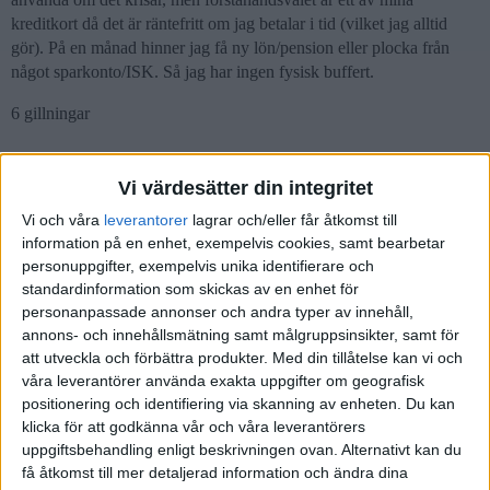
kreditkort då det är räntefritt om jag betalar i tid (vilket jag alltid
gör). På en månad hinner jag få ny lön/pension eller plocka från
något sparkonto/ISK. Så jag har ingen fysisk buffert.
6 gillningar
Vi värdesätter din integritet
CarlJohan
7
6 Januari 2024 16:00
Vi och våra
leverantorer
lagrar och/eller får åtkomst till
information på en enhet, exempelvis cookies, samt bearbetar
typ 0kr + kreditkort + kredit på ISK + bra inflöde 25:e
personuppgifter, exempelvis unika identifierare och
standardinformation som skickas av en enhet för
personanpassade annonser och andra typer av innehåll,
annons- och innehållsmätning samt målgruppsinsikter, samt för
att utveckla och förbättra produkter.
Med din tillåtelse kan vi och
anon10155543
8
6 Januari 2024 16:11
våra leverantörer använda exakta uppgifter om geografisk
positionering och identifiering via skanning av enheten. Du kan
klicka för att godkänna vår och våra leverantörers
Har du bolån kan du väl göra en extra amortering med de
uppgiftsbehandling enligt beskrivningen ovan. Alternativt kan du
pengarna?
få åtkomst till mer detaljerad information och ändra dina
Att gå från cash till aktiefonder höjer ju risken en del härifrån,