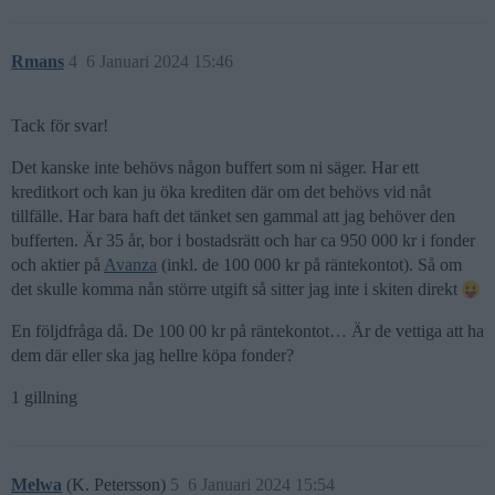
Rmans
4
6 Januari 2024 15:46
Tack för svar!
Det kanske inte behövs någon buffert som ni säger. Har ett
kreditkort och kan ju öka krediten där om det behövs vid nåt
tillfälle. Har bara haft det tänket sen gammal att jag behöver den
bufferten. Är 35 år, bor i bostadsrätt och har ca 950 000 kr i fonder
och aktier på
Avanza
(inkl. de 100 000 kr på räntekontot). Så om
det skulle komma nån större utgift så sitter jag inte i skiten direkt
En följdfråga då. De 100 00 kr på räntekontot… Är de vettiga att ha
dem där eller ska jag hellre köpa fonder?
1 gillning
Melwa
(K. Petersson)
5
6 Januari 2024 15:54