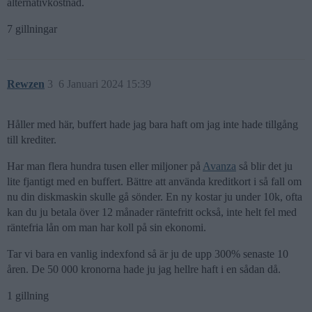
alternativkostnad.
7 gillningar
Rewzen
3
6 Januari 2024 15:39
Håller med här, buffert hade jag bara haft om jag inte hade tillgång
till krediter.
Har man flera hundra tusen eller miljoner på
Avanza
så blir det ju
lite fjantigt med en buffert. Bättre att använda kreditkort i så fall om
nu din diskmaskin skulle gå sönder. En ny kostar ju under 10k, ofta
kan du ju betala över 12 månader räntefritt också, inte helt fel med
räntefria lån om man har koll på sin ekonomi.
Tar vi bara en vanlig indexfond så är ju de upp 300% senaste 10
åren. De 50 000 kronorna hade ju jag hellre haft i en sådan då.
1 gillning