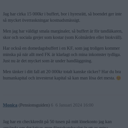
Jag har cirka 15 000kr i buffert, bor i hyresrätt, så boendet ger inte
så mycket överraskningar kostnadsmässigt.
Men jag har väldigt smala marginaler, så buffert är för tandläkaren,
skor och sociala grejer som kostar (som Kolmården eller biokväll).
Har också en domedagsbuffert i en KF, som jag troligen kommer
minska på när allt med FK är klarlagt och mina inkomster tydliga.
Just nu är det mycket som är under handläggning.
Men tänker i ditt fall att 20 000kr totalt kanske räcker? Har du bra
humankapital och investerat kapital så kan man lösa det mesta.
Monica
(Pensionsguiden)
6
6 Januari 2024 16:00
Jag har en checkkredit på 50 tusen på mitt lönekonto jag kan
använda om det krisar, men förstahandsvalet är ett av mina