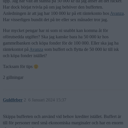
upp. Jag har valt att stanna på 50 000 kr då jag anser att det räcker.
Har dock börjat tvivla på om jag behöver den bufferten.
Anledningen är att jag har 100 000 kr på ett räntekonto hos
Avanza
.
Har visserligen bundit det på tre eller sex månader tror jag.
Hur mycket pengar har ni som ni snabbt kan komma åt för
oförutsedda utgifter? Ska jag kanske bara ha 50 000 kr hos
gammelbanken och köpa fonder för de 100 000. Eller ska jag ha
räntekontot på
Avanza
som buffert och flytta de 50 000 kr till isk
och köpa fonder istället?
Tacksam för tips
2 gillningar
Guldfeber
2
6 Januari 2024 15:37
Skippa bufferten och använd vid behov krediter istället. Buffert är
till för personer med små ekonomiska marginaler och har en enorm