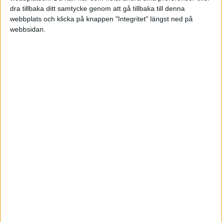
Likvidkontot är ditt ”baskonto”. Vill du låsa pengarna en period (3,
dra tillbaka ditt samtycke genom att gå tillbaka till denna
6, 12…) och få bättre ränta så öppna ett sådant konto och för över
webbplats och klicka på knappen "Integritet" längst ned på
det belopp du vill låsa dit ifrån likvidkontot. När tiden löpt klart förs
webbsidan.
pengarna, inkl ränta, automatiskt tillbaks till likvidkontot.
1 gillning
jola
(Jonas)
10
3 November 2021 13:08
Jag har förresten i bokföring och deklaration hanterat alla konton på
Aros som ett konto. Det blir enklare så. Vet inte om det är helt
korrekt, men både revisor och skatteverket har accepterat detta.
Tjocke
(Tjocke)
11
3 November 2021 13:29
Då det i någon mening är eget kapital man sparar, dvs redan