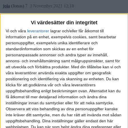
jola
(Jonas)
7
3 November 2021 12:18
Vi värdesätter din integritet
Jag använder Aros kapitals sparkonton för mitt AB. Skapliga räntor
och har fungerat bra under flera år.
Vi och våra
leverantorer
lagrar och/eller får åtkomst till
information på en enhet, exempelvis cookies, samt bearbetar
personuppgifter, exempelvis unika identifierare och
standardinformation som skickas av en enhet för
personanpassade annonser och andra typer av innehåll,
Tjocke
(Tjocke)
8
3 November 2021 12:32
annons- och innehållsmätning samt målgruppsinsikter, samt för
att utveckla och förbättra produkter.
Med din tillåtelse kan vi och
Endast en insättning per konto - betyder det att man har tre st
våra leverantörer använda exakta uppgifter om geografisk
tremånaderskonton som man bollar med? Eller är man slö och kör
positionering och identifiering via skanning av enheten. Du kan
likvidkonto?
klicka för att godkänna vår och våra leverantörers
uppgiftsbehandling enligt beskrivningen ovan. Alternativt kan du
få åtkomst till mer detaljerad information och ändra dina
inställningar innan du samtycker eller för att neka samtycke.
Observera att viss behandling av dina personuppgifter kanske
jola
(Jonas)
9
3 November 2021 12:44
inte kräver ditt samtycke, men du har rätt att invända mot sådan
uppgiftsbehandling. Dina inställningar gäller endast den här
webbplatsen. Du kan när som helst ändra dina preferenser eller