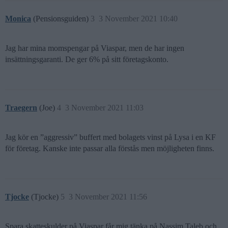
Monica
(Pensionsguiden)
3
3 November 2021 10:40
Jag har mina momspengar på Viaspar, men de har ingen
insättningsgaranti. De ger 6% på sitt företagskonto.
Traegern
(Joe)
4
3 November 2021 11:03
Jag kör en ”aggressiv” buffert med bolagets vinst på Lysa i en KF
för företag. Kanske inte passar alla förstås men möjligheten finns.
Tjocke
(Tjocke)
5
3 November 2021 11:56
Spara skatteskulder på Viaspar får mig tänka på Nassim Taleb och