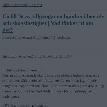
RikaTillsammans Forumet
Ca 60 % av tillgångarna bundna i boende
och skogsfastighet | Vad tänker ni om
det?
Spara och investera
Kom igång / få feedback
Anonym
(Anonym)
1
12 Augusti 2021 13:04
Så här ser mina tillgångar ut.
Nästan allt nysparande sker i
Lysa
och globala indexfonder. Alla
svenska enskilda aktier och fastigheter är sen innan jag började
hänga här. Jag är helt obelånad. Totalsumman rör sig om 4 Mkr. Jag
närmar mig 55 år typ. Vad skulle ni göra för förändringar om ni
hade detta?
58% Boende + skogsfastighet