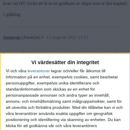
kvar vid 60? (svårt att få ut en guldkant av något som är låst kapital)
1 gillning
Anonym
(Anonym)
6
12 Augusti 2021 13:13
Jo jag har 58% av tillgångarna bundna. Vet inte om barnen vill ta
över när jag inte orkar längre. Det är för tidigt att säga. Jag räknar
Vi värdesätter din integritet
med att behålla det till 75 i alla fall. Jag gissar att jag säljer efter det.
Vi och våra
leverantorer
lagrar och/eller får åtkomst till
information på en enhet, exempelvis cookies, samt bearbetar
1 gillning
personuppgifter, exempelvis unika identifierare och
standardinformation som skickas av en enhet för
personanpassade annonser och andra typer av innehåll,
havsekorre
(Havsekorre)
7
12 Augusti 2021 13:23
annons- och innehållsmätning samt målgruppsinsikter, samt för
att utveckla och förbättra produkter.
Med din tillåtelse kan vi och
våra leverantörer använda exakta uppgifter om geografisk
positionering och identifiering via skanning av enheten. Du kan
Anonym:
klicka för att godkänna vår och våra leverantörers