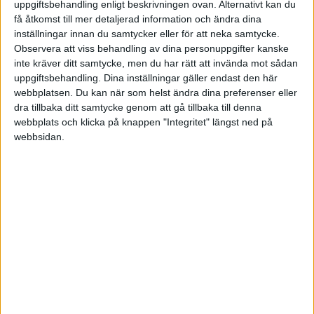
58% Boende + skogsfastighet
uppgiftsbehandling enligt beskrivningen ovan. Alternativt kan du
få åtkomst till mer detaljerad information och ändra dina
10% likvider och räntefonder
inställningar innan du samtycker eller för att neka samtycke.
12% Svenska aktier i klassiska bolag Investor Swed Match
Observera att viss behandling av dina personuppgifter kanske
osv.
inte kräver ditt samtycke, men du har rätt att invända mot sådan
uppgiftsbehandling. Dina inställningar gäller endast den här
Låter som 80%+ exponering mot Sverige? Det är en högriskstrategi
webbplatsen. Du kan när som helst ändra dina preferenser eller
att vara så odiversifierad.
dra tillbaka ditt samtycke genom att gå tillbaka till denna
webbplats och klicka på knappen "Integritet" längst ned på
3 gillningar
webbsidan.
Stefan17
(Zzorro)
8
12 Augusti 2021 13:28
Är själv i ett läge där vi tänker trappa ned rejält ca 5-10 år innan
pension. Det innebär att vi har ca 5 år till i full tid. De 5-10 åren
räknar vi med att få väldigt låg inkomst, vilket innebär att
sparkapitalet kommer att behöva fylla upp en del där. Det vi har
gjort är att vi har gjort en kalkyl över hur mycket at kapitalet som
skall fylla upp där, och i och med att det nu är bara 5år kvar så är