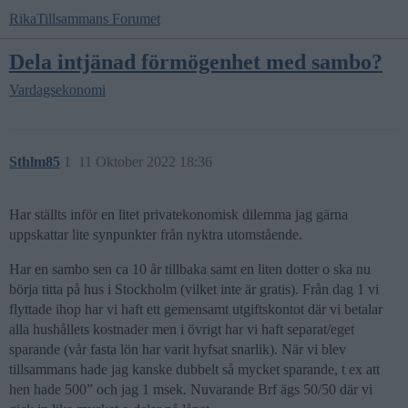
RikaTillsammans Forumet
Dela intjänad förmögenhet med sambo?
Vardagsekonomi
Sthlm85
1
11 Oktober 2022 18:36
Har ställts inför en litet privatekonomisk dilemma jag gärna
uppskattar lite synpunkter från nyktra utomstående.
Har en sambo sen ca 10 år tillbaka samt en liten dotter o ska nu
börja titta på hus i Stockholm (vilket inte är gratis). Från dag 1 vi
flyttade ihop har vi haft ett gemensamt utgiftskontot där vi betalar
alla hushållets kostnader men i övrigt har vi haft separat/eget
sparande (vår fasta lön har varit hyfsat snarlik). När vi blev
tillsammans hade jag kanske dubbelt så mycket sparande, t ex att
hen hade 500” och jag 1 msek. Nuvarande Brf ägs 50/50 där vi