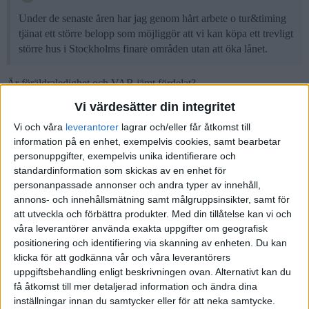
Under de senaste åren har jag genom hårt arbete o tur&timing
tjänat ett större belopp som möjliggör att vi kan köpa ett trevligt
större hus i Stockholms finare områden utan att öka lånet.
Är föräldraledighet och VAB jämt fördelat?
Så det inte blir en orättvis fördelning när det är dags att ta ut pension
Vi värdesätter din integritet
o.s.v.
Vi och våra
leverantorer
lagrar och/eller får åtkomst till
7 gillningar
information på en enhet, exempelvis cookies, samt bearbetar
personuppgifter, exempelvis unika identifierare och
standardinformation som skickas av en enhet för
personanpassade annonser och andra typer av innehåll,
Sthlm85
7
11 Oktober 2022 20:21
annons- och innehållsmätning samt målgruppsinsikter, samt för
att utveckla och förbättra produkter.
Med din tillåtelse kan vi och
våra leverantörer använda exakta uppgifter om geografisk
Tack för svaren.
positionering och identifiering via skanning av enheten. Du kan
klicka för att godkänna vår och våra leverantörers
Ang vår relation så är jag väl färgad av småbarnsåren kombinerat
uppgiftsbehandling enligt beskrivningen ovan. Alternativt kan du
med mycket jobb senaste åren vilket brukar slita på relationen.
få åtkomst till mer detaljerad information och ändra dina
Kanske var lite kryptisk men vår relation är absolut inte dålig; vi
inställningar innan du samtycker eller för att neka samtycke.
trivs bra tillsammans o det funkar bra med vårt barn. Båda vill till