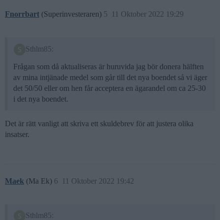
Fnorrbart
(Superinvesteraren)
5
11 Oktober 2022 19:29
Sthlm85:
Frågan som då aktualiseras är huruvida jag bör donera hälften
av mina intjänade medel som går till det nya boendet så vi äger
det 50/50 eller om hen får acceptera en ägarandel om ca 25-30
i det nya boendet.
Det är rätt vanligt att skriva ett skuldebrev för att justera olika
insatser.
Maek
(Ma Ek)
6
11 Oktober 2022 19:42
Sthlm85: