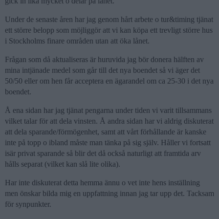
gick in lika mycket o delar på lånet.
Under de senaste åren har jag genom hårt arbete o tur&timing tjänat
ett större belopp som möjliggör att vi kan köpa ett trevligt större hus
i Stockholms finare områden utan att öka lånet.
Frågan som då aktualiseras är huruvida jag bör donera hälften av
mina intjänade medel som går till det nya boendet så vi äger det
50/50 eller om hen får acceptera en ägarandel om ca 25-30 i det nya
boendet.
Å ena sidan har jag tjänat pengarna under tiden vi varit tillsammans
vilket talar för att dela vinsten. Å andra sidan har vi aldrig diskuterat
att dela sparande/förmögenhet, samt att vårt förhållande är kanske
inte på topp o ibland måste man tänka på sig själv. Håller vi fortsatt
isär privat sparande så blir det då också naturligt att framtida arv
hålls separat (vilket kan slå lite olika).
Har inte diskuterat detta hemma ännu o vet inte hens inställning
men önskar bilda mig en uppfattning innan jag tar upp det. Tacksam
för synpunkter.