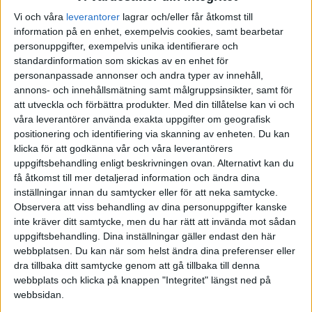
Vi och våra
leverantorer
lagrar och/eller får åtkomst till
information på en enhet, exempelvis cookies, samt bearbetar
personuppgifter, exempelvis unika identifierare och
Krokusen
26
12 Januari 2026 19:40
standardinformation som skickas av en enhet för
personanpassade annonser och andra typer av innehåll,
Men tror du att folk faktiskt blåser ut kök av den typen av estetiska
annons- och innehållsmätning samt målgruppsinsikter, samt för
skäl? Det är väl för att faktiskt ändra den praktiska funktionen och
att utveckla och förbättra produkter.
Med din tillåtelse kan vi och
våra leverantörer använda exakta uppgifter om geografisk
layouten, annars målar man väl som du föreslår.
positionering och identifiering via skanning av enheten. Du kan
klicka för att godkänna vår och våra leverantörers
uppgiftsbehandling enligt beskrivningen ovan. Alternativt kan du
få åtkomst till mer detaljerad information och ändra dina
Lemuri
27
12 Januari 2026 19:47
inställningar innan du samtycker eller för att neka samtycke.
Observera att viss behandling av dina personuppgifter kanske
inte kräver ditt samtycke, men du har rätt att invända mot sådan
Oftast är layouten ganska liknande den som var innan. Men även
uppgiftsbehandling. Dina inställningar gäller endast den här
om man vill vända på köket helt, så har jag lite svårt att se
webbplatsen. Du kan när som helst ändra dina preferenser eller
nödvändigheten. Men ja, jag är ju inte en gourmetkock själv. Jag
dra tillbaka ditt samtycke genom att gå tillbaka till denna
kan göra en omelett varsomhelst.
webbplats och klicka på knappen "Integritet" längst ned på
webbsidan.
1 gillning