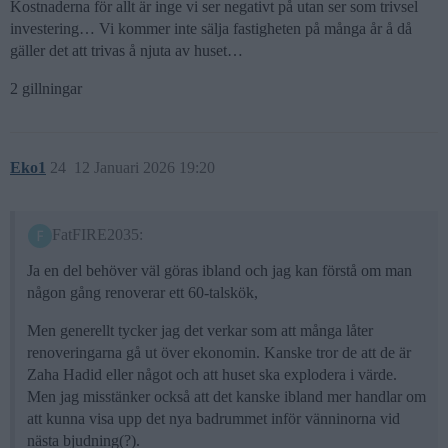
Kostnaderna för allt är inge vi ser negativt på utan ser som trivsel
investering… Vi kommer inte sälja fastigheten på många år å då
gäller det att trivas å njuta av huset…
2 gillningar
Eko1
24
12 Januari 2026 19:20
FatFIRE2035:
Ja en del behöver väl göras ibland och jag kan förstå om man
någon gång renoverar ett 60-talskök,
Men generellt tycker jag det verkar som att många låter
renoveringarna gå ut över ekonomin. Kanske tror de att de är
Zaha Hadid eller något och att huset ska explodera i värde.
Men jag misstänker också att det kanske ibland mer handlar om
att kunna visa upp det nya badrummet inför vänninorna vid
nästa bjudning(?).