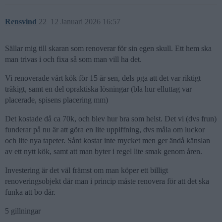
Rensvind
22
12 Januari 2026 16:57
Sällar mig till skaran som renoverar för sin egen skull. Ett hem ska
man trivas i och fixa så som man vill ha det.
Vi renoverade vårt kök för 15 år sen, dels pga att det var riktigt
tråkigt, samt en del opraktiska lösningar (bla hur elluttag var
placerade, spisens placering mm)
Det kostade då ca 70k, och blev hur bra som helst. Det vi (dvs frun)
funderar på nu är att göra en lite uppiffning, dvs måla om luckor
och lite nya tapeter. Sånt kostar inte mycket men ger ändå känslan
av ett nytt kök, samt att man byter i regel lite smak genom åren.
Investering är det väl främst om man köper ett billigt
renoveringsobjekt där man i princip måste renovera för att det ska
funka att bo där.
5 gillningar