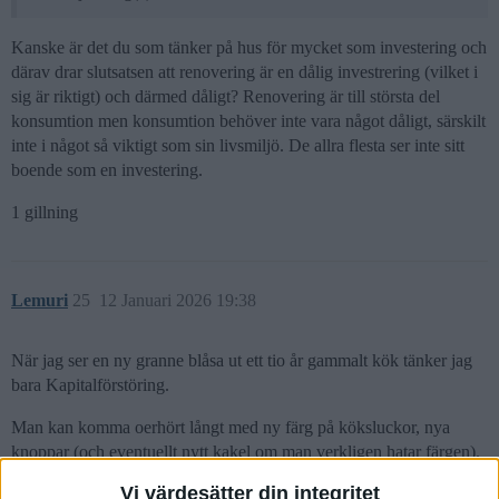
Kanske är det du som tänker på hus för mycket som investering och
därav drar slutsatsen att renovering är en dålig investrering (vilket i
sig är riktigt) och därmed dåligt? Renovering är till största del
konsumtion men konsumtion behöver inte vara något dåligt, särskilt
inte i något så viktigt som sin livsmiljö. De allra flesta ser inte sitt
boende som en investering.
1 gillning
Lemuri
25
12 Januari 2026 19:38
När jag ser en ny granne blåsa ut ett tio år gammalt kök tänker jag
bara Kapitalförstöring.
Man kan komma oerhört långt med ny färg på köksluckor, nya
knoppar (och eventuellt nytt kakel om man verkligen hatar färgen).
Vi värdesätter din integritet
5 gillningar