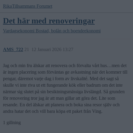
RikaTillsammans Forumet
Det här med renoveringar
Vardagsekonomi
Bostad, bolån och boendeekonomi
AMS_722
21
12 Januari 2026 13:27
Jag och min fru älskar att renovera och förvalta vårt hus…men det
är ingen placering som förväntas ge avkastning när det kommer till
pengar, däremot varje dag i form av livskalité. Med det sagt så
skulle vi inte riva ut ett fungerande kök eller badrum om det inte
närmar sig slutet på sin besiktningsmässiga livslängd. Så grunden
för renovering tror jag är att man gillar att göra det. Lite som
resande. En del älskar att planera och boka sina resor själv och
andra hatar det och vill bara köpa ett paket från Ving.
1 gillning