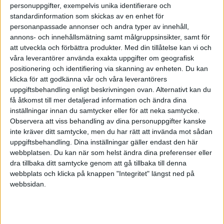
tjänstepension till ett med låg lön och jämförelsen därför haltar lite.
personuppgifter, exempelvis unika identifierare och
standardinformation som skickas av en enhet för
Men rent generellt. Det här med att spara extra till pension är
personanpassade annonser och andra typer av innehåll,
otroligt överdrivet för de flesta. Senaste åren har
annons- och innehållsmätning samt målgruppsinsikter, samt för
kompensationsgraden t.o.m. ökat något. Så tänker du dig att jobba
att utveckla och förbättra produkter.
Med din tillåtelse kan vi och
till normal pensionsålder finns generellt ingen anledning att spara
våra leverantörer använda exakta uppgifter om geografisk
extra till pensionen.
positionering och identifiering via skanning av enheten. Du kan
klicka för att godkänna vår och våra leverantörers
1 gillning
uppgiftsbehandling enligt beskrivningen ovan. Alternativt kan du
få åtkomst till mer detaljerad information och ändra dina
inställningar innan du samtycker eller för att neka samtycke.
Observera att viss behandling av dina personuppgifter kanske
Tjocke
(Tjocke)
4
6 Maj 2022 07:44
inte kräver ditt samtycke, men du har rätt att invända mot sådan
uppgiftsbehandling. Dina inställningar gäller endast den här
Är du nån som lyckats riktigt bra på PPM och har typ 2 miljoner
webbplatsen. Du kan när som helst ändra dina preferenser eller
där? 4 miljoner lät rätt mkt i pensionstillgångar med “inte den
dra tillbaka ditt samtycke genom att gå tillbaka till denna
högsta lönen”
webbplats och klicka på knappen "Integritet" längst ned på
webbsidan.
1 gillning