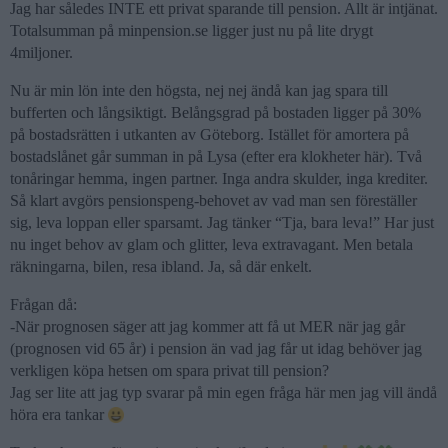
Jag har således INTE ett privat sparande till pension. Allt är intjänat.
Totalsumman på minpension.se ligger just nu på lite drygt
4miljoner.
Nu är min lön inte den högsta, nej nej ändå kan jag spara till
bufferten och långsiktigt. Belångsgrad på bostaden ligger på 30%
på bostadsrätten i utkanten av Göteborg. Istället för amortera på
bostadslånet går summan in på Lysa (efter era klokheter här). Två
tonåringar hemma, ingen partner. Inga andra skulder, inga krediter.
Så klart avgörs pensionspeng-behovet av vad man sen föreställer
sig, leva loppan eller sparsamt. Jag tänker “Tja, bara leva!” Har just
nu inget behov av glam och glitter, leva extravagant. Men betala
räkningarna, bilen, resa ibland. Ja, så där enkelt.
Frågan då:
-När prognosen säger att jag kommer att få ut MER när jag går
(prognosen vid 65 år) i pension än vad jag får ut idag behöver jag
verkligen köpa hetsen om spara privat till pension?
Jag ser lite att jag typ svarar på min egen fråga här men jag vill ändå
höra era tankar