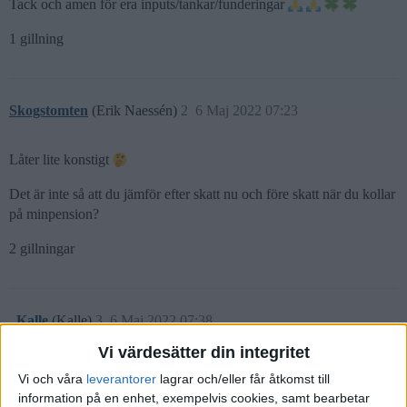
Tack och amen för era inputs/tankar/funderingar
1 gillning
Skogstomten
(Erik Naessén)
2
6 Maj 2022 07:23
Låter lite konstigt
Det är inte så att du jämför efter skatt nu och före skatt när du kollar
på minpension?
2 gillningar
_Kalle
(Kalle)
3
6 Maj 2022 07:38
Vi värdesätter din integritet
Håller med om att det låter konstigt att du skulle få mer i pension än
Vi och våra
leverantorer
lagrar och/eller får åtkomst till
lön. Om du inte bytt från ett jobb med hög lön/avsättning till
information på en enhet, exempelvis cookies, samt bearbetar