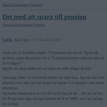
RikaTillsammans Forumet
Det med att spara till pension
Spara och investera
Pension
LolTu_Va
(Tuva )
1
6 Maj 2022 06:57
Ända sen 25-årsåldern (född -73) hetsades det om att “Spara till
pension, spara till pension för vi 70-talister kommer minsann inte att
få ut någon!”
Jag får inte ihop bilden så var bättre att ställa frågan än här?
Som sagt, född -73 och första jobbet var efter 9:an. Jag har inte varit
arbetsfri ever, eller iaf inte längre än kanske 3-4 månader i det totala
arbetslivet.
Jag kollar minpension.se och där tycker jag iaf att… det ser väl bra
ut? Prognosen säger att jag kommer att få ut 5000:-
mer
än vad jag
får ut idag.