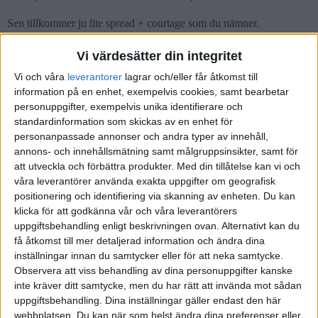
Sen tillkommer ju lite spread + courtage som du nämner.
1 gillning
Vi värdesätter din integritet
Vi och våra
leverantorer
lagrar och/eller får åtkomst till
information på en enhet, exempelvis cookies, samt bearbetar
Fnorrbart
(Superinvesteraren)
5
22 Juni 2023 08:57
personuppgifter, exempelvis unika identifierare och
standardinformation som skickas av en enhet för
personanpassade annonser och andra typer av innehåll,
Utdelningen är månadsvis. Jag tror inte det är någon WHT.
annons- och innehållsmätning samt målgruppsinsikter, samt för
att utveckla och förbättra produkter.
Med din tillåtelse kan vi och
våra leverantörer använda exakta uppgifter om geografisk
positionering och identifiering via skanning av enheten. Du kan
klicka för att godkänna vår och våra leverantörers
Kirtapp
6
22 Juni 2023 08:58
uppgiftsbehandling enligt beskrivningen ovan. Alternativt kan du
få åtkomst till mer detaljerad information och ändra dina
Med ränta-på-ränta tappar du väl för varje gång du skattar? Ligger
inställningar innan du samtycker eller för att neka samtycke.
de kvar så bygger de upp istället?
Observera att viss behandling av dina personuppgifter kanske
inte kräver ditt samtycke, men du har rätt att invända mot sådan
uppgiftsbehandling. Dina inställningar gäller endast den här
webbplatsen. Du kan när som helst ändra dina preferenser eller