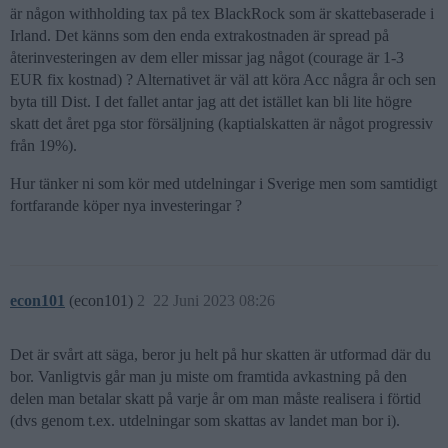
är någon withholding tax på tex BlackRock som är skattebaserade i
Irland. Det känns som den enda extrakostnaden är spread på
återinvesteringen av dem eller missar jag något (courage är 1-3
EUR fix kostnad) ? Alternativet är väl att köra Acc några år och sen
byta till Dist. I det fallet antar jag att det istället kan bli lite högre
skatt det året pga stor försäljning (kaptialskatten är något progressiv
från 19%).
Hur tänker ni som kör med utdelningar i Sverige men som samtidigt
fortfarande köper nya investeringar ?
econ101
(econ101)
2
22 Juni 2023 08:26
Det är svårt att säga, beror ju helt på hur skatten är utformad där du
bor. Vanligtvis går man ju miste om framtida avkastning på den
delen man betalar skatt på varje år om man måste realisera i förtid
(dvs genom t.ex. utdelningar som skattas av landet man bor i).