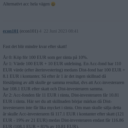
Alternativt acc hela vägen
econ101
(econ101)
4
22 Juni 2023 08:41
Fast det blir mindre kvar efter skatt!
År 0: Köp för 100 EUR som ger ränta på 10%.
År 1: Värde 100 EUR + 10 EUR utdelning. En Acc-fond har 110
EUR värde (efter återinvestering) medans Dist-fond har 100 EUR +
8.1 EUR i kontanter. Så efter år 1 är det ingen skillnad då
försäljning av allt skulle ge samma resultat, dvs att Acc-investeraren
har 108.1 EUR efter skatt och Dist-investeraren samma.
År 2: Acc-fonden får 11 EUR i ränta, Dist-investeraren får 10.81
EUR i ränta. Här ser du att skillnaden börjar märkas då Dist-
investeraren inte får lika mycket i ränta. Om man skulle sälja detta
år skulle Acc-investeraren få 117.1 EUR i kontanter efter skatt (121
EUR - 19% av 21 EUR) medas Dist-investeraren endast får 116.86
EUR (108.1 EUR + 81% av 10.81 EUR).