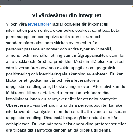
Anställd eller egen konsult? Hur kan jag jämföra 2 konkreta
Vi värdesätter din integritet
alternativ?
Vi och våra
leverantorer
lagrar och/eller får åtkomst till
information på en enhet, exempelvis cookies, samt bearbetar
personuppgifter, exempelvis unika identifierare och
standardinformation som skickas av en enhet för
show post in topic
personanpassade annonser och andra typer av innehåll,
annons- och innehållsmätning samt målgruppsinsikter, samt för
Liknande ämnen du kan gilla
att utveckla och förbättra produkter.
Med din tillåtelse kan vi och
våra leverantörer använda exakta uppgifter om geografisk
Ämne
Svar
Aktivitet
positionering och identifiering via skanning av enheten. Du kan
klicka för att godkänna vår och våra leverantörers
Lägsta rimliga "driftskostnaden"
17
uppgiftsbehandling enligt beskrivningen ovan. Alternativt kan du
för ett litet AB
6
November
få åtkomst till mer detaljerad information och ändra dina
2022
inställningar innan du samtycker eller för att neka samtycke.
Företagande
Observera att viss behandling av dina personuppgifter kanske
inte kräver ditt samtycke, men du har rätt att invända mot sådan
Första konsultuppdraget,
uppgiftsbehandling. Dina inställningar gäller endast den här
egenanställningsföretag eller
23 Januari
webbplatsen. Du kan när som helst ändra dina preferenser eller
6
starta ab?
2025
dra tillbaka ditt samtycke genom att gå tillbaka till denna