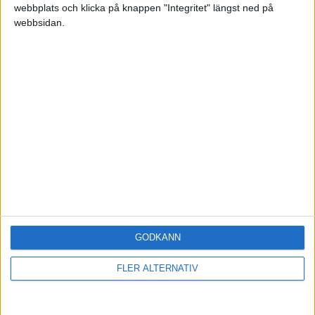
Jobb, karriär och lön
webbplats och klicka på knappen "Integritet" längst ned på
webbsidan.
Vad är den årliga kostnaden för
6 Januari
ett AB?
21
2024
Företagande
Egen firma som ligger och
tuggar pengar
16
5 Maj 2023
Företagande
Skulle jag tjäna på att bli
konsult i eget AB?
57
22 Juli 2025
Jobb, karriär och lön
GODKÄNN
Erbjudande om att starta eget,
28
vad är bäst?
11
September
FLER ALTERNATIV
2023
Företagande
Snabb fråga om utdelning från