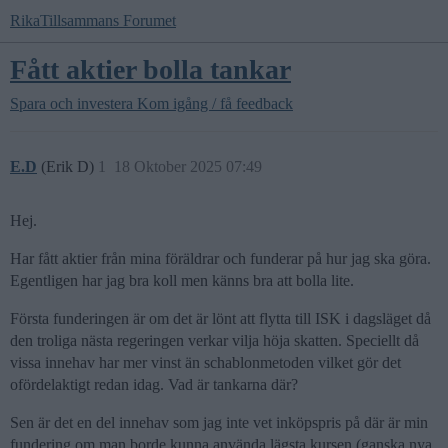
RikaTillsammans Forumet
Fått aktier bolla tankar
Spara och investera
Kom igång / få feedback
E.D
(Erik D)
1
18 Oktober 2025 07:49
Hej.
Har fått aktier från mina föräldrar och funderar på hur jag ska göra.
Egentligen har jag bra koll men känns bra att bolla lite.
Första funderingen är om det är lönt att flytta till ISK i dagsläget då
den troliga nästa regeringen verkar vilja höja skatten. Speciellt då
vissa innehav har mer vinst än schablonmetoden vilket gör det
ofördelaktigt redan idag. Vad är tankarna där?
Sen är det en del innehav som jag inte vet inköpspris på där är min
fundering om man borde kunna använda lägsta kursen (ganska nya