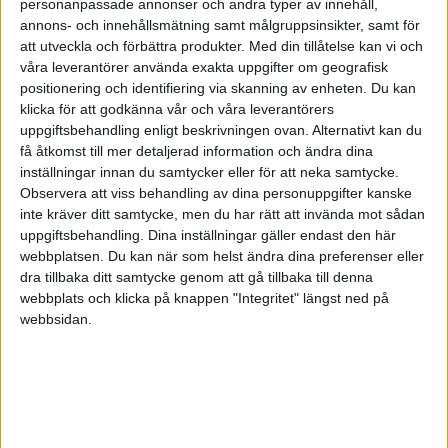
personanpassade annonser och andra typer av innehåll,
annons- och innehållsmätning samt målgruppsinsikter, samt för
CarlJohan
4
18 Oktober 2025 08:14
att utveckla och förbättra produkter.
Med din tillåtelse kan vi och
våra leverantörer använda exakta uppgifter om geografisk
Skatt måste du ju betala någon gång oavsett, så det enda du gör
positionering och identifiering via skanning av enheten. Du kan
genom att behålla tillgångarna som du egentligen inte vill ha är att
klicka för att godkänna vår och våra leverantörers
du höjer din risk genom att ha en koncentrationsrisk.
uppgiftsbehandling enligt beskrivningen ovan. Alternativt kan du
få åtkomst till mer detaljerad information och ändra dina
inställningar innan du samtycker eller för att neka samtycke.
Observera att viss behandling av dina personuppgifter kanske
inte kräver ditt samtycke, men du har rätt att invända mot sådan
E.D
(Erik D)
5
18 Oktober 2025 08:25
uppgiftsbehandling. Dina inställningar gäller endast den här
webbplatsen. Du kan när som helst ändra dina preferenser eller
dra tillbaka ditt samtycke genom att gå tillbaka till denna
Inte riktigt sant eftersom de passerat gränsen för schablonskatt så är
webbplats och klicka på knappen "Integritet" längst ned på
skatten framåt bara 24% istället för 30%. Sen med eventuella
webbsidan.
framtida försämringar på ISK är det även en risk att flytta och byta.
AimHigher
(AimHigher)
6
18 Oktober 2025 10:55