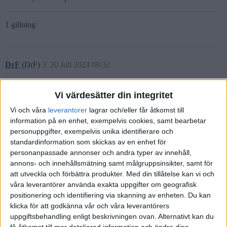
1 gillning
DrF
(DrF)
3
20 Juli 2024 09:32
Rekommenderar att du gör detta stegvis. Starta konto på
Nordnet
el
Vi värdesätter din integritet
Avanza
. Flytta dit Movesticpensionen. Utvärdera hur pensionen
Vi och våra
leverantorer
lagrar och/eller får åtkomst till
funkar där och hur urvalet är. Om du sedan vill så kan du flytta dit
information på en enhet, exempelvis cookies, samt bearbetar
Swedbankpensionen också.
personuppgifter, exempelvis unika identifierare och
standardinformation som skickas av en enhet för
Med vänlig hälsning,
personanpassade annonser och andra typer av innehåll,
annons- och innehållsmätning samt målgruppsinsikter, samt för
F
att utveckla och förbättra produkter.
Med din tillåtelse kan vi och
våra leverantörer använda exakta uppgifter om geografisk
positionering och identifiering via skanning av enheten. Du kan
klicka för att godkänna vår och våra leverantörers
JFB
(JFB)
4
20 Juli 2024 10:21
uppgiftsbehandling enligt beskrivningen ovan. Alternativt kan du