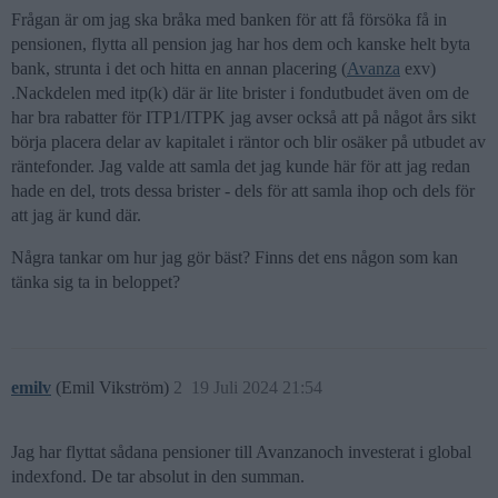
Frågan är om jag ska bråka med banken för att få försöka få in
pensionen, flytta all pension jag har hos dem och kanske helt byta
bank, strunta i det och hitta en annan placering (
Avanza
exv)
.Nackdelen med itp(k) där är lite brister i fondutbudet även om de
har bra rabatter för ITP1/ITPK jag avser också att på något års sikt
börja placera delar av kapitalet i räntor och blir osäker på utbudet av
räntefonder. Jag valde att samla det jag kunde här för att jag redan
hade en del, trots dessa brister - dels för att samla ihop och dels för
att jag är kund där.
Några tankar om hur jag gör bäst? Finns det ens någon som kan
tänka sig ta in beloppet?
emilv
(Emil Vikström)
2
19 Juli 2024 21:54
Jag har flyttat sådana pensioner till Avanzanoch investerat i global
indexfond. De tar absolut in den summan.