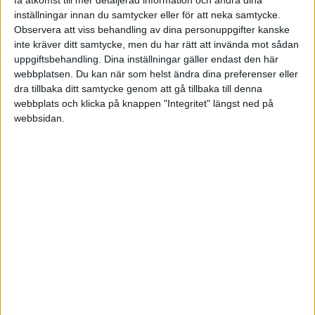
få åtkomst till mer detaljerad information och ändra dina
inställningar innan du samtycker eller för att neka samtycke.
Observera att viss behandling av dina personuppgifter kanske
Lobelia:
inte kräver ditt samtycke, men du har rätt att invända mot sådan
ligger inte inom de generella avtalen utan är tecknad av
uppgiftsbehandling. Dina inställningar gäller endast den här
företaget
webbplatsen. Du kan när som helst ändra dina preferenser eller
dra tillbaka ditt samtycke genom att gå tillbaka till denna
webbplats och klicka på knappen "Integritet" längst ned på
Lobelia:
webbsidan.
itp(k)
Är du säker på att den inte är kollektivavtalad?
ITPK är en del av ITP dvs kollektivavtalad och då kan du bara välja
mellan alternativet som är upphandlade. Logga in på Avtalat.se i så
fall.
1 gillning
Lobelia
(Helena)
5
20 Juli 2024 11:02