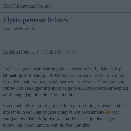
RikaTillsammans Forumet
Flytta pension fribrev
Vardagsekonomi
Lobelia
(Helena)
1
19 Juli 2024 16:10
Jag har en pensionsförsäkring tjänstepension (fond) i Movestic på
ett måttligt stort belopp - 39000 och villkoren där verkar inte direkt
lysande och äter upp avkastningen verkar det som. Den ligger som
fribrev och den ligger inte inom de generella avtalen utan är tecknad
av företaget jag jobbade på vid den tiden.
Swedbank, där min övriga placerbara pension ligger menade att de
inte får ta in den. Jag frågade enligt vilken bestämmelse
Och
som jag misstänkte kröp det fram att det var enligt deras egen
policy, inte någon annans som de först antydde.