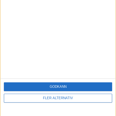
är låg 0,11 % för Robur Access global där jag har merparten av
dessa pengar placerade. Jag är begränsad till
. Jag gissar att jag kan komma något billigare undan med andra
aktörer dock.
1 gillning
GODKÄNN
FLER ALTERNATIV
Lobelia
(Helena)
8
21 Juli 2024 09:06