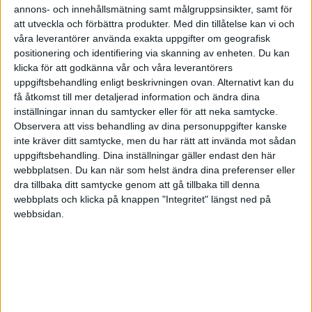
annons- och innehållsmätning samt målgruppsinsikter, samt för
RikaTillsammans – 7 Mar 21
att utveckla och förbättra produkter.
Med din tillåtelse kan vi och
våra leverantörer använda exakta uppgifter om geografisk
Tips när och innan du får ett arv,
positionering och identifiering via skanning av enheten. Du kan
säljer ditt företag eller får en större...
klicka för att godkänna vår och våra leverantörers
uppgiftsbehandling enligt beskrivningen ovan. Alternativt kan du
Konkreta tips på hur du kan tänka och agera när du får t.ex. ett
få åtkomst till mer detaljerad information och ändra dina
arv, säljer ditt företag, skilsmässa eller vinner pengar.
inställningar innan du samtycker eller för att neka samtycke.
Observera att viss behandling av dina personuppgifter kanske
inte kräver ditt samtycke, men du har rätt att invända mot sådan
Bonusfrågan om att spara mer kan du nog svara bäst på själv.
uppgiftsbehandling. Dina inställningar gäller endast den här
Känns det som mycket/lite pengar kvar dagen innan lön? Finns det
webbplatsen. Du kan när som helst ändra dina preferenser eller
något mål med sparandet som känns viktigare än det ni gör nu?
dra tillbaka ditt samtycke genom att gå tillbaka till denna
Finns det utgifter idag som inte ger så mycket tillbaka och skulle
webbplats och klicka på knappen "Integritet" längst ned på
kunna ses som onödiga? Saknar ni att kunna göra något p.g.a.
webbsidan.
ekonomi? Det viktiga är att hitta balans mellan livsstil idag och ett
par år framåt, trygghet i att kunna finansiera ett par månader helt
utan inkomst och framtida livsstil (såväl om 10-20 år som när ni går
i pension.)
Om de 16.000 per månad är för en person så tror jag det finns en
stor möjlighet att spara mer, men frågan är ju om man vill