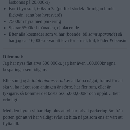
årsbonus på 20,000kr)
Bor i hyresrätt, 60kvm 3a (perfekt storlek för mig och min
flickvän, samt bra hyresvärd)
7500kr i hyra med parkering
Sparar 5500kr i månaden, ej placerade
Efter alla kostnader som vi har (boende, bil
samt sparande
) så
har jag ca. 16,000kr kvar att leva för = mat, kul, kläder & bensin
Dilemmat:
Jag har nyss fått ärva 500,000kr, jag har även 100,000kr egna
besparingar sen tidigare.
Eftersom jag är
totalt ointresserad
av att köpa något, främst för att
ska vi ha något som antingen är större, har fler rum, eller är
lyxigare, så kommer det kosta oss 5,000,000kr och uppåt… helt
orimligt!
Med den hyran vi har idag plus att vi har privat parkering 5m från
porten gör att vi har väldigt svårt att hitta något som ens är värt att
flytta till.