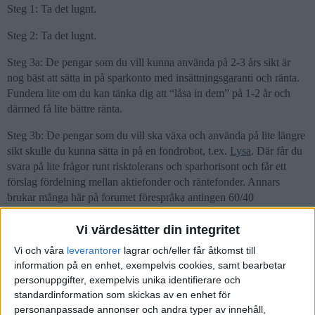
Steg 1: Ta det lugnt.
Steg 2: Ta det lugnt.
Steg 3a: De pengar som du vill kunna använda på 2-3 års sikt är
nog bäst att sätta in på sparkonto med insättningsgaranti och ränta.
Fundera lite om du kan tänka dig att “låsa in dem” på 1-2 år och
därmed få lite bättre ränta.
Steg 3b: De pengar som du vill ska växa och använda på lite längre
sikt skulle du kunna sätta in på en fondrobot, t.ex.
Lysa
. Där får du
svara på lite frågor runt risktolerans och sparhorisont och får ett
förslag fördelning mellan aktiefonder och räntefonder. Annars
brukar många här på forumet förespråka antingen 60/40
(aktier/räntor) för mellanrisk och horisont på 5-6 år eller 90+/10- för
högre risk, horisont på ca 10 år eller mer samt lite bättre möjlighet
Vi värdesätter din integritet
till avkastning. (Sedan kan marknaden röra sig så att 90/10 är ett
Vi och våra
leverantorer
lagrar och/eller får åtkomst till
sämre val även på 10 års sikt.)
information på en enhet, exempelvis cookies, samt bearbetar
personuppgifter, exempelvis unika identifierare och
Om du inte redan läst/lyssnat på avsnitt 191 är det en bra start.
standardinformation som skickas av en enhet för
Därifrån har jag hämtat tanken om steg 1 och steg 2.
personanpassade annonser och andra typer av innehåll,