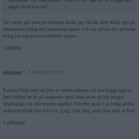
något på så kort tid?
Det mesta går men personligen skulle jag vid din ålder kolla upp på
minpension kring min pensionsprognos och sen utifrån den planerat
kring hur mycket som behöver sparas
1 gillning
mippzon
3
7 Juni 2024 19:34
Kanske börja med att beta av småskulderna och sen bygga upp en
liten buffert att ha på sparkonto med ränta så att du har pengar
tillgängliga vid oförutsedda utgifter. Därefter spara i en billig global
aktieindexfond eller kör t.ex.
Lysa
. Alla steg, stora som små, är bra!
2 gillningar