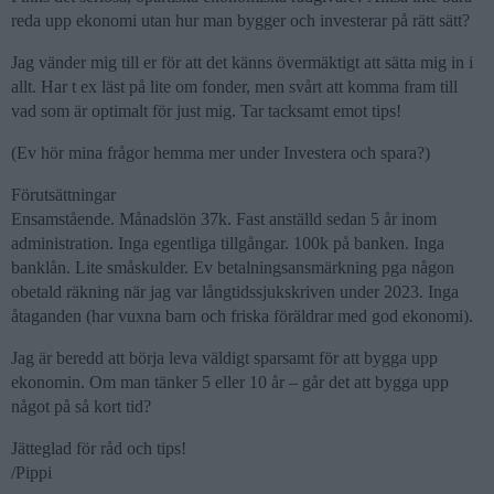
reda upp ekonomi utan hur man bygger och investerar på rätt sätt?
Jag vänder mig till er för att det känns övermäktigt att sätta mig in i
allt. Har t ex läst på lite om fonder, men svårt att komma fram till
vad som är optimalt för just mig. Tar tacksamt emot tips!
(Ev hör mina frågor hemma mer under Investera och spara?)
Förutsättningar
Ensamstående. Månadslön 37k. Fast anställd sedan 5 år inom
administration. Inga egentliga tillgångar. 100k på banken. Inga
banklån. Lite småskulder. Ev betalningsansmärkning pga någon
obetald räkning när jag var långtidssjukskriven under 2023. Inga
åtaganden (har vuxna barn och friska föräldrar med god ekonomi).
Jag är beredd att börja leva väldigt sparsamt för att bygga upp
ekonomin. Om man tänker 5 eller 10 år – går det att bygga upp
något på så kort tid?
Jätteglad för råd och tips!
/Pippi