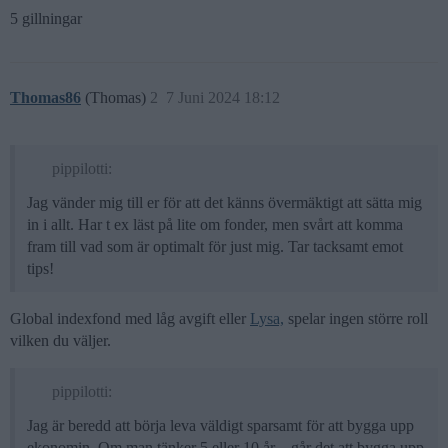
5 gillningar
Thomas86
(Thomas)
2
7 Juni 2024 18:12
pippilotti:
Jag vänder mig till er för att det känns övermäktigt att sätta mig
in i allt. Har t ex läst på lite om fonder, men svårt att komma
fram till vad som är optimalt för just mig. Tar tacksamt emot
tips!
Global indexfond med låg avgift eller
Lysa,
spelar ingen större roll
vilken du väljer.
pippilotti:
Jag är beredd att börja leva väldigt sparsamt för att bygga upp
ekonomin. Om man tänker 5 eller 10 år – går det att bygga upp