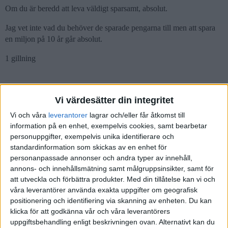
Om du är beredd att leva väldigt sparsamt, absolut.
Jag vet inte vad du behöver de sparade pengarna till men att spara
en miljon på 10 år går absolut.
1 gillning
pippilotti
(Pippi)
6
8 Juni 2024 11:35
Vi värdesätter din integritet
Vi och våra
leverantorer
lagrar och/eller får åtkomst till
information på en enhet, exempelvis cookies, samt bearbetar
Varmt tack ni som tagit er tid att svara mig! Det betyder mycket att
personuppgifter, exempelvis unika identifierare och
få en puff i rätt riktning (mer än ni tror).
standardinformation som skickas av en enhet för
personanpassade annonser och andra typer av innehåll,
1 gillning
annons- och innehållsmätning samt målgruppsinsikter, samt för
att utveckla och förbättra produkter.
Med din tillåtelse kan vi och
våra leverantörer använda exakta uppgifter om geografisk
pippilotti
(Pippi)
7
8 Juni 2024 11:41
positionering och identifiering via skanning av enheten. Du kan
klicka för att godkänna vår och våra leverantörers
uppgiftsbehandling enligt beskrivningen ovan. Alternativt kan du