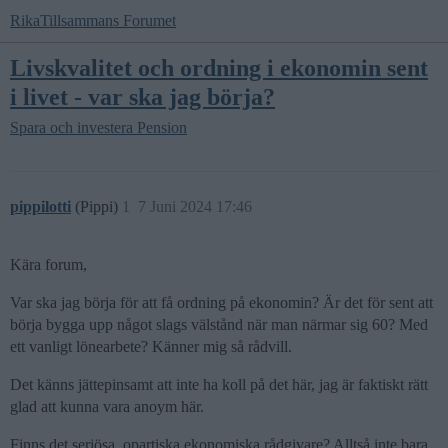
RikaTillsammans Forumet
Livskvalitet och ordning i ekonomin sent
i livet - var ska jag börja?
Spara och investera
Pension
pippilotti
(Pippi)
1
7 Juni 2024 17:46
Kära forum,
Var ska jag börja för att få ordning på ekonomin? Är det för sent att
börja bygga upp något slags välstånd när man närmar sig 60? Med
ett vanligt lönearbete? Känner mig så rådvill.
Det känns jättepinsamt att inte ha koll på det här, jag är faktiskt rätt
glad att kunna vara anoym här.
Finns det seriösa, opartiska ekonomiska rådgivare? Alltså inte bara