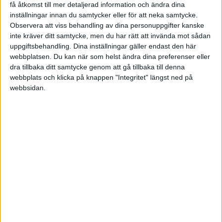
Tack för detta konkreta och mycket lovande exempel! Då måste
få åtkomst till mer detaljerad information och ändra dina
man förstås gå all in, prioritera hårt och investera. Jag vill inte spara
inställningar innan du samtycker eller för att neka samtycke.
till något särskilt än så länge utan målet är i första hand att få en
Observera att viss behandling av dina personuppgifter kanske
riktigt god ekonomi för att - så klart
- friare kunna välja vilket liv
inte kräver ditt samtycke, men du har rätt att invända mot sådan
jag vill leva. När jag kommit en bit på väg med ekonomin och
uppgiftsbehandling. Dina inställningar gäller endast den här
häsan kommer jag kanske att våga sätta ord på de drömmar jag har.
webbplatsen. Du kan när som helst ändra dina preferenser eller
Men först: bort från att bara överleva.
dra tillbaka ditt samtycke genom att gå tillbaka till denna
webbplats och klicka på knappen "Integritet" längst ned på
1 gillning
webbsidan.
pippilotti
(Pippi)
8
8 Juni 2024 11:47
Småspararguiden! Detta var nytt för mig. Det är nog exakt vad jag
behöver. Tusen tack!
1 gillning
pippilotti
(Pippi)
9
8 Juni 2024 12:01