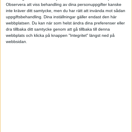
Observera att viss behandling av dina personuppgifter kanske
Hej Andreas!
inte kräver ditt samtycke, men du har rätt att invända mot sådan
uppgiftsbehandling. Dina inställningar gäller endast den här
När börsen går ner så köper du andelar billigare, i andelar så finns
webbplatsen. Du kan när som helst ändra dina preferenser eller
det en mängd aktier, du då fler aktier billigare enkelt förklarat.
dra tillbaka ditt samtycke genom att gå tillbaka till denna
För att kunna se dina pengar växa så har Jan gjort en artikel med en
webbplats och klicka på knappen "Integritet" längst ned på
"Ränta-på-ränta kalkylator"
där du kan se hur dina pengar växer
webbsidan.
över tid, däremot inte nedgångar.
Liknande ämnen du kan gilla
Ämne
Svar
Aktivitet
Kan man "fynda" indexfonder?
28 Januari
13
2020
Fonder, fondrobotar och indexfonder
Hur motiverar ni ert fortsatta
25 Mars
sparande då börsen går ner?
29
2022
Fonder, fondrobotar och indexfonder