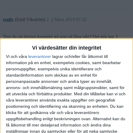
emilv
(Emil Vikström)
2
2 Mars 2019 07:32
Tror du att börsen kommer gå upp på lång sikt? Det gör jag. I
nedgångar blir fondandelarna billigare, vilket gynnar mig som tror
Vi värdesätter din integritet
att de kommer öka i värde senare. För mig är det därför helt
självklart att fortsätta mitt månadssparande i nedgångar.
Vi och våra
leverantorer
lagrar och/eller får åtkomst till
information på en enhet, exempelvis cookies, samt bearbetar
Jag äger också lite räntefonder (genom Lysa) och där är det
personuppgifter, exempelvis unika identifierare och
självklart att jag även ombalanserar portföljen vid kraftiga
standardinformation som skickas av en enhet för
nedgångar på börsen. Det vill säga säljer av räntefonderna för att
personanpassade annonser och andra typer av innehåll,
köpa ännu mer aktiefond när aktierna är billiga. Lysa och Opti
annons- och innehållsmätning samt målgruppsinsikter, samt för
sköter den här ombalanseringen automatiskt åt dig.
att utveckla och förbättra produkter.
Med din tillåtelse kan vi och
våra leverantörer använda exakta uppgifter om geografisk
positionering och identifiering via skanning av enheten. Du kan
klicka för att godkänna vår och våra leverantörers
uppgiftsbehandling enligt beskrivningen ovan. Alternativt kan du
Robin
(Robin Wikström)
3
2 Mars 2019 16:16
få åtkomst till mer detaljerad information och ändra dina
inställningar innan du samtycker eller för att neka samtycke.