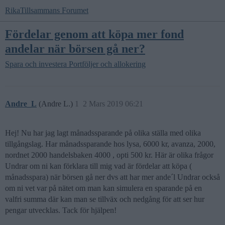
RikaTillsammans Forumet
Fördelar genom att köpa mer fond
andelar när börsen gå ner?
Spara och investera
Portföljer och allokering
Andre_L
(Andre L.)
1
2 Mars 2019 06:21
Hej! Nu har jag lagt månadssparande på olika ställa med olika
tillgångslag. Har månadssparande hos lysa, 6000 kr, avanza, 2000,
nordnet 2000 handelsbaken 4000 , opti 500 kr. Här är olika frågor
Undrar om ni kan förklara till mig vad är fördelar att köpa (
månadsspara) när börsen gå ner dvs att har mer ande´l Undrar också
om ni vet var på nätet om man kan simulera en sparande på en
valfri summa där kan man se tillväx och nedgång för att ser hur
pengar utvecklas. Tack för hjälpen!