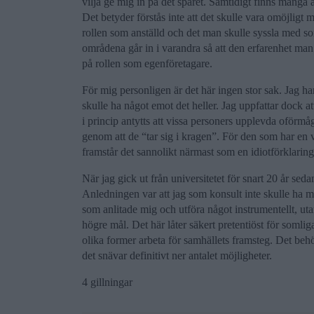
vilja ge mig in på det spåret. Samtidigt finns många
Det betyder förstås inte att det skulle vara omöjligt m
rollen som anställd och det man skulle syssla med som
områdena går in i varandra så att den erfarenhet man s
på rollen som egenföretagare.
För mig personligen är det här ingen stor sak. Jag har 
skulle ha något emot det heller. Jag uppfattar dock att
i princip antytts att vissa personers upplevda oförmåg
genom att de “tar sig i kragen”. För den som har en 
framstår det sannolikt närmast som en idiotförklaring
När jag gick ut från universitetet för snart 20 år sed
Anledningen var att jag som konsult inte skulle ha mö
som anlitade mig och utföra något instrumentellt, utan 
högre mål. Det här låter säkert pretentiöst för somliga
olika former arbeta för samhällets framsteg. Det behöv
det snävar definitivt ner antalet möjligheter.
4 gillningar