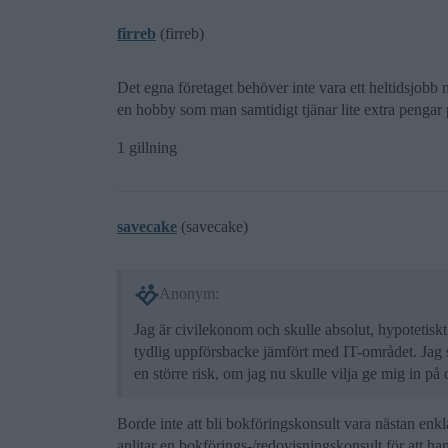
firreb
(firreb)
Det egna företaget behöver inte vara ett heltidsjobb 
en hobby som man samtidigt tjänar lite extra pengar 
1 gillning
savecake
(savecake)
Anonym:
Jag är civilekonom och skulle absolut, hypotetis
tydlig uppförsbacke jämfört med IT-området. Jag s
en större risk, om jag nu skulle vilja ge mig in på 
Borde inte att bli bokföringskonsult vara nästan enk
anlitar en bokförings-/redovisningskonsult för att 