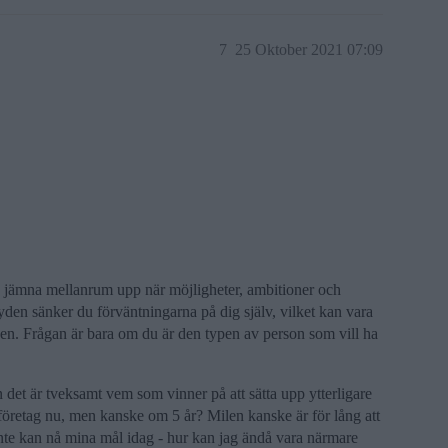
7
25 Oktober 2021 07:09
d jämna mellanrum upp när möjligheter, ambitioner och
tyden sänker du förväntningarna på dig själv, vilket kan vara
iden. Frågan är bara om du är den typen av person som vill ha
 det är tveksamt vem som vinner på att sätta upp ytterligare
ta företag nu, men kanske om 5 år? Milen kanske är för lång att
nte kan nå mina mål idag - hur kan jag ändå vara närmare