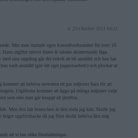
4
25 Oktober 2021 04:21
slående. Min man startade egen konsultverksamhet för över 10
 Hans utgifter utöver lönen är nästan skrattretande låga.
v med sina uppdrag går det enkelt att bli anställd och han har
han varit anställd (gör sitt eget pappersarbete) och plockar ut
g kommer att behöva investera ett par miljoner bara för att
fungera. Utgifterna kommer att ligga på många miljoner varje
vinst som min man går knappt att jämföra.
råde. Men den här branschen är den enda jag kan. Skulle jag
 en högre uppförsbacke då jag först skulle behöva lära mig
nde att vi har olika förutsättningar.