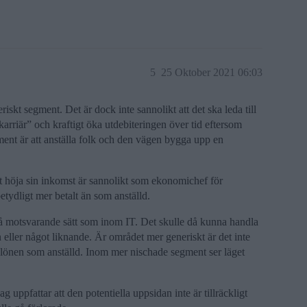
5
25 Oktober 2021 06:03
riskt segment. Det är dock inte sannolikt att det ska leda till
 karriär” och kraftigt öka utdebiteringen över tid eftersom
ment är att anställa folk och den vägen bygga upp en
att höja sin inkomst är sannolikt som ekonomichef för
etydligt mer betalt än som anställd.
t på motsvarande sätt som inom IT. Det skulle då kunna handla
 eller något liknande. Är området mer generiskt är det inte
rån lönen som anställd. Inom mer nischade segment ser läget
ag uppfattar att den potentiella uppsidan inte är tillräckligt