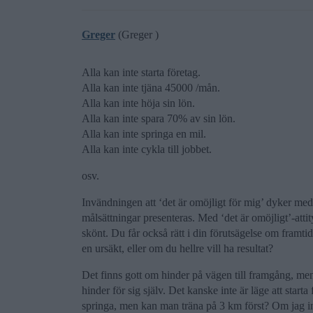
Greger
(Greger )
Alla kan inte starta företag.
Alla kan inte tjäna 45000 /mån.
Alla kan inte höja sin lön.
Alla kan inte spara 70% av sin lön.
Alla kan inte springa en mil.
Alla kan inte cykla till jobbet.
osv.
Invändningen att ‘det är omöjligt för mig’ dyker me
målsättningar presenteras. Med ‘det är omöjligt’-atti
skönt. Du får också rätt i din förutsägelse om framt
en ursäkt, eller om du hellre vill ha resultat?
Det finns gott om hinder på vägen till framgång, men
hinder för sig själv. Det kanske inte är läge att star
springa, men kan man träna på 3 km först? Om jag i