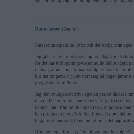
stor för att uppväga de möjligheter som samtidigt sku
Dannelarsen
(Danne )
Intressanta aspekt du lyfter och det stödjer min egen 
Jag gillar att det motiveras högt och lågt för att starta
för det har förhoppningsvis/sannolikt hjälpt några på
okända, åtminstone är man väldigt olika och har olik 
hur det fungerar är ju ett stort steg på vägen jämfört
googlesida framför sig.
Jag blev tvungen att driva eget en period då det i min 
och de få som funnits har oftast varit (episkt) dåliga
nämns ”här” från tid till annan (ex 2 miljoner), man
kan producera inom 24h. Sen finns det potential om 
begränsad marknad, bland annat finns det några stora
Hur som, eget företag på heltid va inget för mig. Allt