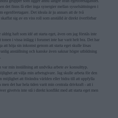
 andra grupper som ligger ännu längre ifrån egetföretagandet.
en det finns få eller inga synergier mellan sysselsättningen i
 egenföretagare. Det ideala är ju annars att de två
kaffat sig av en viss roll som anställd är direkt överförbar
aldrig haft som idé att starta eget, även om jag förstås inte
 tonen i vissa inlägg i forumet inte har varit helt bra. Det har
a att höja sin inkomst genom att starta eget skulle lösas
vanlig anställning och kanske även saknar högre utbildning
.
an var min inställning att undvika arbete av konsulttyp.
jlighet att välja min arbetsgivare. Jag skulle arbeta för den
möjlighet att förändra världen eller bidra till att uppfylla
 men det har hela tiden varit min centrala drivkraft - att i
er givetvis inte stå i direkt konflikt med att starta eget men