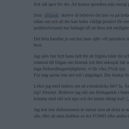
fick nåt igen för det. Att kunna spendera min energi p
Som
skriver så behöver det inte va på helt
@firreb
sidan om och att det kan bidra väldigt positivt för 
podden/forumet har bidragit till att flera sett möjligh
Det hela handlar ju om hur man själv vill prioritera s
livet.
Jag själv har bytt bana helt för att frigöra både tid o
relaterat till frågan om lönetak (ett litet sidospår här
inga förhandlingsmöjligheter, vi får våra 2%/år typ.
För mig spelar inte det roll i dagsläget. Det funkar fö
Leker jag med tanken om att extraknäcka lite? Ja. Är 
sig? Absolut. Behöver jag råd om företagande i framt
komma med råd och tips och det känns riktigt kul!
Jag tror inte diskussionen är menat som att detta är n
sån, eller att man drabbas av tex FOMO eller andra ir