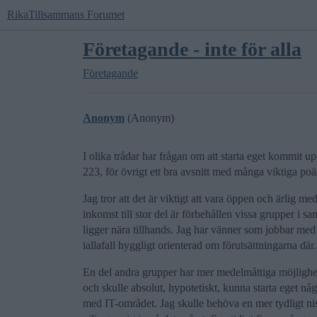
RikaTillsammans Forumet
Företagande - inte för alla
Företagande
Anonym
(Anonym)
I olika trådar har frågan om att starta eget kommit upp
223, för övrigt ett bra avsnitt med många viktiga poä
Jag tror att det är viktigt att vara öppen och ärlig me
inkomst till stor del är förbehållen vissa grupper i 
ligger nära tillhands. Jag har vänner som jobbar med
iallafall hyggligt orienterad om förutsättningarna där.
En del andra grupper har mer medelmåttiga möjlighete
och skulle absolut, hypotetiskt, kunna starta eget 
med IT-området. Jag skulle behöva en mer tydligt nis