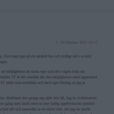
1
24 Oktober 2021 20:17
. Den togs upp på ett särskilt bra och tydligt sätt i avsnitt
nger.
d att möjligheten att starta eget och den vägen höja sin
samhället. IT är det område där den möjligheten mest uppenbart
 IT, både som anställda och med eget företag så jag är
r, däribland den grupp jag själv hör till. Jag är civilekonom
någon gång men ändå med en mer tydlig uppförsbacke jämfört
chad idé och sannolikt ta en större risk, om jag nu skulle