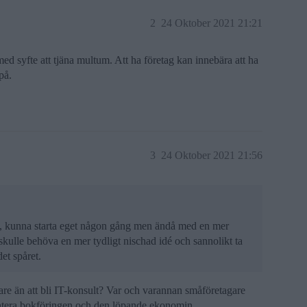
2
24 Oktober 2021 21:21
med syfte att tjäna multum. Att ha företag kan innebära att ha
på.
3
24 Oktober 2021 21:56
kt, kunna starta eget någon gång men ändå med en mer
kulle behöva en mer tydligt nischad idé och sannolikt ta
det spåret.
lare än att bli IT-konsult? Var och varannan småföretagare
hantera bokföringen och den löpande ekonomin.