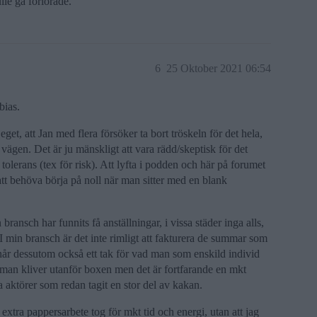
lle gå förlorade.
6
25 Oktober 2021 06:54
bias.
 eget, att Jan med flera försöker ta bort tröskeln för det hela,
 vägen. Det är ju mänskligt att vara rädd/skeptisk för det
tolerans (tex för risk). Att lyfta i podden och här på forumet
 att behöva börja på noll när man sitter med en blank
bransch har funnits få anställningar, i vissa städer inga alls,
. I min bransch är det inte rimligt att fakturera de summar som
 når dessutom också ett tak för vad man som enskild individ
man kliver utanför boxen men det är fortfarande en mkt
 aktörer som redan tagit en stor del av kakan.
 extra pappersarbete tog för mkt tid och energi, utan att jag