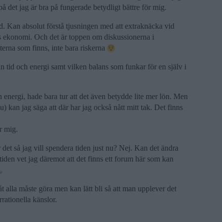
å det jag är bra på fungerade betydligt bättre för mig.
id. Kan absolut förstå tjusningen med att extraknäcka vid
ens ekonomi. Och det är toppen om diskussionerna i
eterna som finns, inte bara riskerna
in tid och energi samt vilken balans som funkar för en själv i
ch energi, hade bara tur att det även betydde lite mer lön. Men
 nu) kan jag säga att där har jag också nått mitt tak. Det finns
r mig.
det så jag vill spendera tiden just nu? Nej. Kan det ändra
iden vet jag däremot att det finns ett forum här som kan
åt alla måste göra men kan lätt bli så att man upplever det
rationella känslor.