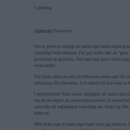
1 gillning
Anonym
(Anonym)
Det är givetvis möjligt att starta eget inom något gene
väsentligt höjd inkomst. Det går heller inte att ”göra
produkten är generisk. Det man kan göra i detta seg
verksamhet.
Det bästa sättet att som civilekonom starta eget för 
uthyrning eller liknande. I en sådan roll kan man ta b
I mellanskiktet finns sedan möjlighet att starta ege
om att bli expert på skattereglerna inom X-branschen
sannolikt att intjäningen väsentligt ska skilja sig f
bättre ut.
Med detta sagt är starta eget inget som jag planerar. J