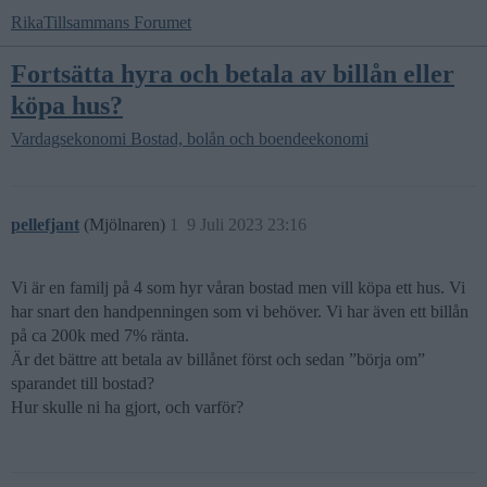
RikaTillsammans Forumet
Fortsätta hyra och betala av billån eller
köpa hus?
Vardagsekonomi
Bostad, bolån och boendeekonomi
pellefjant
(Mjölnaren)
1
9 Juli 2023 23:16
Vi är en familj på 4 som hyr våran bostad men vill köpa ett hus. Vi
har snart den handpenningen som vi behöver. Vi har även ett billån
på ca 200k med 7% ränta.
Är det bättre att betala av billånet först och sedan ”börja om”
sparandet till bostad?
Hur skulle ni ha gjort, och varför?