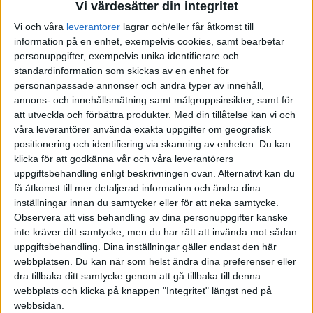
Vi värdesätter din integritet
i ett bolån? Tänk på att man som husägare ofta behöver ha en
buffert för lite oförutsedda utgifter kopplade till huset. Ibland vill
Vi och våra
leverantorer
lagrar och/eller får åtkomst till
man också sätta sin prägel på det nyköpta huset vilket ofta innebär
information på en enhet, exempelvis cookies, samt bearbetar
ökade kostnader t.ex för renovering och kolla noga på olika objekt
personuppgifter, exempelvis unika identifierare och
standardinformation som skickas av en enhet för
så att inte någon underhållskostnad för huset ligger nära i tiden för
personanpassade annonser och andra typer av innehåll,
då måste ju pengar avsättas även för det.
annons- och innehållsmätning samt målgruppsinsikter, samt för
att utveckla och förbättra produkter.
Med din tillåtelse kan vi och
våra leverantörer använda exakta uppgifter om geografisk
positionering och identifiering via skanning av enheten. Du kan
pellefjant
(Mjölnaren)
4
10 Juli 2023 09:25
klicka för att godkänna vår och våra leverantörers
uppgiftsbehandling enligt beskrivningen ovan. Alternativt kan du
få åtkomst till mer detaljerad information och ändra dina
Enligt de kalkyler jag fyllt i via banken så är våran KALP på ca 14k
inställningar innan du samtycker eller för att neka samtycke.
om vi köper hus för ca 2.2 miljoner och har kvar billånet. Vi har
Observera att viss behandling av dina personuppgifter kanske
snart 200k sparat till handpenning. Om vi istället löser billånet och
inte kräver ditt samtycke, men du har rätt att invända mot sådan
”börjar om” sparandet till handpenning så tror jag att det tar ca 1.5
uppgiftsbehandling. Dina inställningar gäller endast den här
år att spara ihop till handpenningen. Jag vill gärna ha hus igår och
webbplatsen. Du kan när som helst ändra dina preferenser eller
är bekväm med att både ha bolån och billån ett tag.
dra tillbaka ditt samtycke genom att gå tillbaka till denna
Min fråga är om det är en riktigt dum idé att köpa innan man betalat
webbplats och klicka på knappen "Integritet" längst ned på
av bilen
webbsidan.