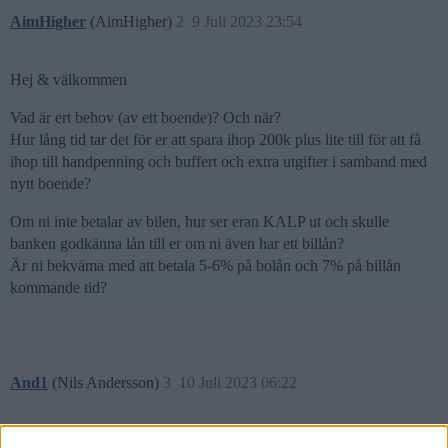
AimHigher
(AimHigher)
2
9 Juli 2023 23:54
Hej & välkommen
Vad är ert behov (av ett boende)? Och när?
Hur lång tid tar det för er att spara ihop 200k plus lite till för att få
ihop till handpenning och buffert och extra utgifter i samband med
nytt boende?
Om ni inte betalar av bilen, hur ser eran KALP ut och skulle
banken godkänna lån till er om ni även har ett billån?
Är ni bekväma med att betala 5-6% på bolån och 7% på billån
kommande tid?
And1
(Nils Andersson)
3
10 Juli 2023 06:22
Kanske en schysst bank sänker räntan på billånet om ni bakar in det