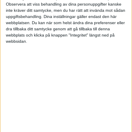
Observera att viss behandling av dina personuppgifter kanske
inte kräver ditt samtycke, men du har rätt att invända mot sådan
uppgiftsbehandling. Dina inställningar gäller endast den här
webbplatsen. Du kan när som helst ändra dina preferenser eller
Monica
(Pensionsguiden)
8
2 Januari 2026 09:41
dra tillbaka ditt samtycke genom att gå tillbaka till denna
webbplats och klicka på knappen "Integritet" längst ned på
Om du ändå vill göra avsättning till tjänstepension kan det vara bra
webbsidan.
att göra större avsättningar tidigt så att de kan jobba på med ränta-
på-ränta. Däremot kommer tidigast uttagsålder sannolikt inte att
vara 55 år när du närmar dig den tiden. Det är inte helt orimligt att
tro att den kommer att hamna vid minst 60. Nackdelen med
tjänstepension är just att den är låst i tiden, så om du får för dig att
sluta jobba vid tex 40 behöver du ha andra pengar att leva på.
4 gillningar
zamarinen
(SparaHårdare)
9
2 Januari 2026 17:08
Jag trodde att åldern 55 var låst för mig. Det står iaf så på