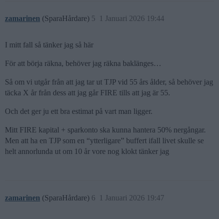
zamarinen
(SparaHårdare)
5
1 Januari 2026 19:44
I mitt fall så tänker jag så här
För att börja räkna, behöver jag räkna baklänges…
Så om vi utgår från att jag tar ut TJP vid 55 års ålder, så behöver jag
täcka X år från dess att jag går FIRE tills att jag är 55.
Och det ger ju ett bra estimat på vart man ligger.
Mitt FIRE kapital + sparkonto ska kunna hantera 50% nergångar.
Men att ha en TJP som en “ytterligare” buffert ifall livet skulle se
helt annorlunda ut om 10 år vore nog klokt tänker jag
zamarinen
(SparaHårdare)
6
1 Januari 2026 19:47