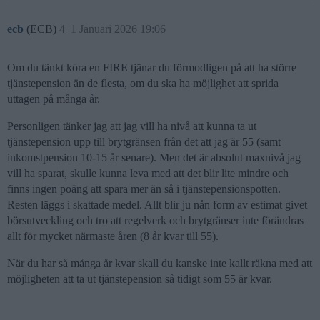
ecb
(ECB)
4
1 Januari 2026 19:06
Om du tänkt köra en FIRE tjänar du förmodligen på att ha större
tjänstepension än de flesta, om du ska ha möjlighet att sprida
uttagen på många år.
Personligen tänker jag att jag vill ha nivå att kunna ta ut
tjänstepension upp till brytgränsen från det att jag är 55 (samt
inkomstpension 10-15 år senare). Men det är absolut maxnivå jag
vill ha sparat, skulle kunna leva med att det blir lite mindre och
finns ingen poäng att spara mer än så i tjänstepensionspotten.
Resten läggs i skattade medel. Allt blir ju nån form av estimat givet
börsutveckling och tro att regelverk och brytgränser inte förändras
allt för mycket närmaste åren (8 år kvar till 55).
När du har så många år kvar skall du kanske inte kallt räkna med att
möjligheten att ta ut tjänstepension så tidigt som 55 är kvar.