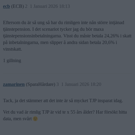
ecb
(ECB)
2
1 Januari 2026 18:13
Eftersom du är så ung så har du rimligen inte nån större intjänad
tjänstepension. I det scenariot tycker jag du bör maxa
tjänstepensionsinbetalningarna. Visst du måste betala 24,26% i skatt
på inbetalningarna, men slipper å andra sidan betala 20,6% i
vinstskatt.
1 gillning
zamarinen
(SparaHårdare)
3
1 Januari 2026 18:20
Tack, ja det stämmer att det inte är så mycket TJP insparat idag.
Vet du vad är rimlig TJP är vid te x 55 års ålder? Har försökt hitta
data, men svårt