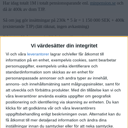
Har idag totalt 1M i totalt pensionssparande enl.
minpension.se
och
då är 400k av dom TJP.
Så om jag gör insättningar på 230k * 5 år = 1 150 000 SEK + 400k
(existerande TJP) (lätt räknat, ingen avkastning)
Då är jag 32 år gammal. (23 år kvar till pension)
Vi värdesätter din integritet
Ränta på Ränta i 23 år (7% CAGR) på 1 500 000 SEK är 7.4M
Vi och våra
leverantorer
lagrar och/eller får åtkomst till
SEK i bara TJP. vid 55 års ålder
information på en enhet, exempelvis cookies, samt bearbetar
Hur vet jag om det är bra eller inte?
personuppgifter, exempelvis unika identifierare och
standardinformation som skickas av en enhet för
Snabbt räknat, men om något blev otydligt så säg till
personanpassade annonser och andra typer av innehåll,
annons- och innehållsmätning samt målgruppsinsikter, samt för
att utveckla och förbättra produkter.
Med din tillåtelse kan vi och
våra leverantörer använda exakta uppgifter om geografisk
positionering och identifiering via skanning av enheten. Du kan
Balance
(Balance)
7
2 Januari 2026 07:14
klicka för att godkänna vår och våra leverantörers
uppgiftsbehandling enligt beskrivningen ovan. Alternativt kan du
Kan du dela med dig av din fire plan? Hur mycket pengar har du?
få åtkomst till mer detaljerad information och ändra dina
Hur har du tjänat ihop dem?
inställningar innan du samtycker eller för att neka samtycke.