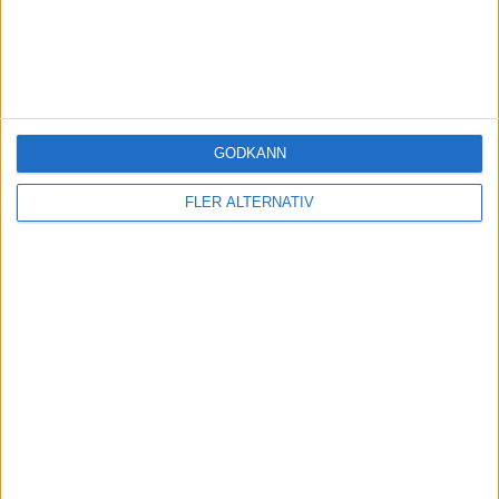
Månadsinkomst
133 000 kr
Utgifter
Anställningskostnad
Lön
GODKÄNN
Månadslön
47 500 kr
Årslön
570 000 kr
FLER ALTERNATIV
Semestertillägg
5 073 kr
0,89%
Arbetsgivaravgift
179 094 kr
31,42%
Årskostnad
754 167 kr
Månadskostnad
62 847 kr
Försäkring
Försäkringskostnad
29 000 kr
?
Löneskatt
7 000 kr
?
Årskostnad
36 000 kr