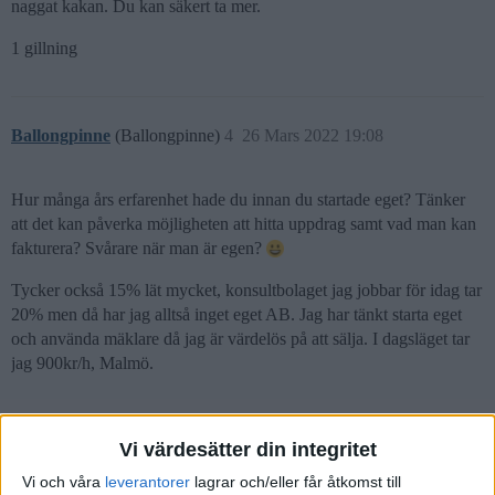
naggat kakan. Du kan säkert ta mer.
1 gillning
Ballongpinne
(Ballongpinne)
4
26 Mars 2022 19:08
Hur många års erfarenhet hade du innan du startade eget? Tänker
att det kan påverka möjligheten att hitta uppdrag samt vad man kan
fakturera? Svårare när man är egen?
Tycker också 15% lät mycket, konsultbolaget jag jobbar för idag tar
20% men då har jag alltså inget eget AB. Jag har tänkt starta eget
och använda mäklare då jag är värdelös på att sälja. I dagsläget tar
jag 900kr/h, Malmö.
Vi värdesätter din integritet
Per15
(Per15)
5
26 Mars 2022 19:49
Vi och våra
leverantorer
lagrar och/eller får åtkomst till