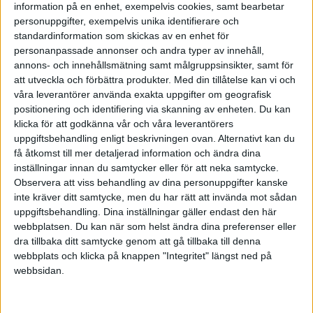
information på en enhet, exempelvis cookies, samt bearbetar
personuppgifter, exempelvis unika identifierare och
Fråga runt bland konsulter/kollegor och chefer vad de har för löner
standardinformation som skickas av en enhet för
och vad du kan förvänta dig inom din branch o kolla med fackets
personanpassade annonser och andra typer av innehåll,
lönestatestik. Konsultarvoden är högre än vanliga löner! En nyckel
annons- och innehållsmätning samt målgruppsinsikter, samt för
till att sälja är att veta vad varan är värd! En annan är tillgång och
att utveckla och förbättra produkter.
Med din tillåtelse kan vi och
efterfrågan. Nu verkar tillgången vara låg inom många sektorer och
våra leverantörer använda exakta uppgifter om geografisk
efterfrågan hög.
positionering och identifiering via skanning av enheten. Du kan
klicka för att godkänna vår och våra leverantörers
När man förhandlar så är det bra att “ankra” högt. Är du osäker så
uppgiftsbehandling enligt beskrivningen ovan. Alternativt kan du
föreslå nått högt ändå. Sätter de kaffet i halsen så frågan man bara
få åtkomst till mer detaljerad information och ändra dina
vad de tänkt sig och försöker pressa upp det.
inställningar innan du samtycker eller för att neka samtycke.
Observera att viss behandling av dina personuppgifter kanske
inte kräver ditt samtycke, men du har rätt att invända mot sådan
uppgiftsbehandling. Dina inställningar gäller endast den här
Per15
(Per15)
6
26 Mars 2022 19:56
webbplatsen. Du kan när som helst ändra dina preferenser eller
dra tillbaka ditt samtycke genom att gå tillbaka till denna
webbplats och klicka på knappen "Integritet" längst ned på
Jag hade 10års erfarenhet när jag började. En kompis började från
webbsidan.
3års erfarenhet. Rent pengamässigt så är relativa vinsten bättre ju
yngre man är!