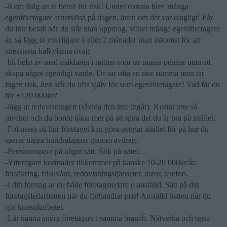
-Kom ihåg att ta betalt för risk! Under corona blev många
egenföretagare arbetslösa på dagen, även om det var olagligt! Får
du inte betalt när du står utan uppdrag, vilket många egenföretagare
är, så lägg in ytterligare 1 eller 2 månader utan inkomst för att
stresstesta kalkylerna ovan.
-bli helst av med mäklaren i mitten som tar massa pengar utan att
skapa något egentligt värde. De tar ofta en stor summa men tar
ingen risk, den står du ofta själv för som egenföretagare! Vad får du
för +120 000kr?
-lägg ut redovisningen (såvida den inte ingår). Kostar inte så
mycket och du borde tjäna mer på att göra det du är bra på istället.
-Fokusera på hur företaget kan göra pengar istället för på hur du
sparar några hundralappar genom avdrag.
-Pensionsspara på något sätt. Sök på nätet…
-Ytterligare kostnader tillkommer på kanske 10-20 000kr/år:
försäkring, friskvård, redovisningstjänseter, dator, telefon.
-I ditt företag är du både företagsledare o anställd. Sätt på dig
företagsledarhatten när du förhandlar pris! Anställd hatten när du
gör konsultarbetet.
-Lär känna andra företagare i samma branch. Nätverka och tipsa