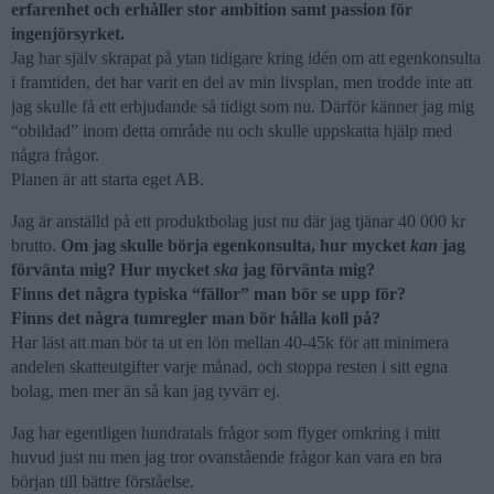
erfarenhet och erhåller stor ambition samt passion för
ingenjörsyrket.
Jag har själv skrapat på ytan tidigare kring idén om att egenkonsulta
i framtiden, det har varit en del av min livsplan, men trodde inte att
jag skulle få ett erbjudande så tidigt som nu. Därför känner jag mig
“obildad” inom detta område nu och skulle uppskatta hjälp med
några frågor.
Planen är att starta eget AB.
Jag är anställd på ett produktbolag just nu där jag tjänar 40 000 kr
brutto.
Om jag skulle börja egenkonsulta, hur mycket
kan
jag
förvänta mig? Hur mycket
ska
jag förvänta mig?
Finns det några typiska “fällor” man bör se upp för?
Finns det några tumregler man bör hålla koll på?
Har läst att man bör ta ut en lön mellan 40-45k för att minimera
andelen skatteutgifter varje månad, och stoppa resten i sitt egna
bolag, men mer än så kan jag tyvärr ej.
Jag har egentligen hundratals frågor som flyger omkring i mitt
huvud just nu men jag tror ovanstående frågor kan vara en bra
början till bättre förståelse.