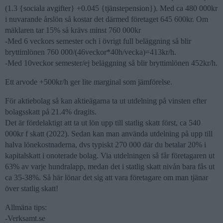
(1.3 {sociala avgifter} +0.045 {tjänstepension}). Med ca 480 000kr
i nuvarande årslön så kostar det därmed företaget 645 600kr. Om
mäklaren tar 15% så krävs minst 760 000kr
-Med 6 veckors semester och i övrigt full beläggning så blir
bryttimlönen 760 000/(46veckor*40h/vecka)=413kr/h.
-Med 10veckor semester/ej beläggning så blir bryttimlönen 452kr/h.
Ett arvode +500kr/h ger lite marginal som jämförelse.
För aktiebolag så kan aktieägarna ta ut utdelning på vinsten efter
bolagsskatt på 21.4% dragits.
Det är fördelaktigt att ta ut lön upp till statlig skatt först, ca 540
000kr f skatt (2022). Sedan kan man använda utdelning på upp till
halva lönekostnaderna, dvs typiskt 270 000 där du betalar 20% i
kapitalskatt i onoterade bolag. Via utdelningen så får företagaren ut
63% av varje hundralapp, medan det i statlig skatt nivån bara fås ut
ca 35-38%. Så här lönar det sig att vara företagare om man tjänar
över statlig skatt!
Allmäna tips:
-Verksamt.se