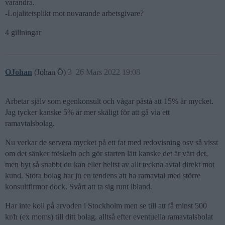
varandra.
-Lojalitetsplikt mot nuvarande arbetsgivare?
4 gillningar
OJohan
(Johan Ö)
3
26 Mars 2022 19:08
Arbetar själv som egenkonsult och vågar påstå att 15% är mycket.
Jag tycker kanske 5% är mer skäligt för att gå via ett
ramavtalsbolag.
Nu verkar de servera mycket på ett fat med redovisning osv så visst
om det sänker tröskeln och gör starten lätt kanske det är värt det,
men byt så snabbt du kan eller heltst av allt teckna avtal direkt mot
kund. Stora bolag har ju en tendens att ha ramavtal med större
konsultfirmor dock. Svårt att ta sig runt ibland.
Har inte koll på arvoden i Stockholm men se till att få minst 500
kr/h (ex moms) till ditt bolag, alltså efter eventuella ramavtalsbolat