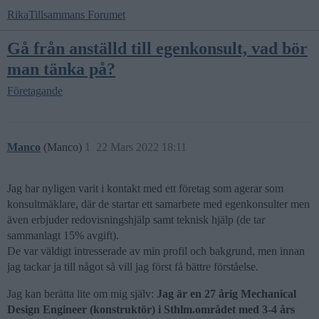
RikaTillsammans Forumet
Gå från anställd till egenkonsult, vad bör
man tänka på?
Företagande
Manco
(Manco)
1
22 Mars 2022 18:11
Jag har nyligen varit i kontakt med ett företag som agerar som
konsultmäklare, där de startar ett samarbete med egenkonsulter men
även erbjuder redovisningshjälp samt teknisk hjälp (de tar
sammanlagt 15% avgift).
De var väldigt intresserade av min profil och bakgrund, men innan
jag tackar ja till något så vill jag först få bättre förståelse.
Jag kan berätta lite om mig själv:
Jag är en 27 årig Mechanical
Design Engineer (konstruktör) i Sthlm.området med 3-4 års