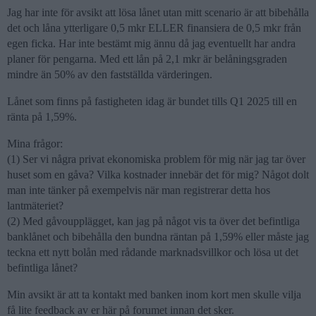
Jag har inte för avsikt att lösa lånet utan mitt scenario är att bibehålla
det och låna ytterligare 0,5 mkr ELLER finansiera de 0,5 mkr från
egen ficka. Har inte bestämt mig ännu då jag eventuellt har andra
planer för pengarna. Med ett lån på 2,1 mkr är belåningsgraden
mindre än 50% av den fastställda värderingen.
Lånet som finns på fastigheten idag är bundet tills Q1 2025 till en
ränta på 1,59%.
Mina frågor:
(1) Ser vi några privat ekonomiska problem för mig när jag tar över
huset som en gåva? Vilka kostnader innebär det för mig? Något dolt
man inte tänker på exempelvis när man registrerar detta hos
lantmäteriet?
(2) Med gåvoupplägget, kan jag på något vis ta över det befintliga
banklånet och bibehålla den bundna räntan på 1,59% eller måste jag
teckna ett nytt bolån med rådande marknadsvillkor och lösa ut det
befintliga lånet?
Min avsikt är att ta kontakt med banken inom kort men skulle vilja
få lite feedback av er här på forumet innan det sker.