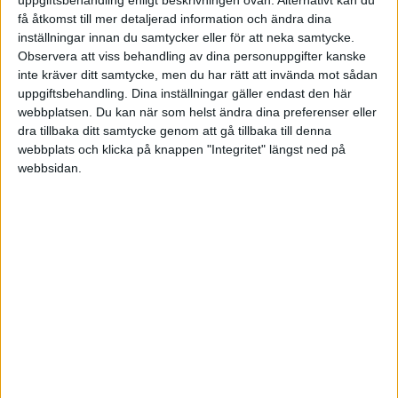
ingen lagfartsskatt och uppskjuten reavinstskatt. Upp till 100
få åtkomst till mer detaljerad information och ändra dina
procent lagfartsskatt men uppskjuten reavinstskatt.
inställningar innan du samtycker eller för att neka samtycke.
Observera att viss behandling av dina personuppgifter kanske
Finns inga juridiska hinder att överlåta skulderbrev om det står
inte kräver ditt samtycke, men du har rätt att invända mot sådan
skuldebrev typ: Undertecknad abc betalar till xyz, eller order 500
uppgiftsbehandling. Dina inställningar gäller endast den här
000 kr. Den typen av skuldebrev kallas därför orderskuldebrev.
webbplatsen. Du kan när som helst ändra dina preferenser eller
dra tillbaka ditt samtycke genom att gå tillbaka till denna
Alla banker använder orderskuldebrev. Det är ändå upp till banken
webbplats och klicka på knappen "Integritet" längst ned på
om man vill medge övertag eller ej. Förr i världen medgavs detta
webbsidan.
alltid, men jag förstår att det är tuffare nu.
Baba_Nuel
(Baba Nuel)
5
8 Maj 2023 18:00
Nestor:
En förutsättning för att få överlåtelsen som gåva och därmed
skjuta upp reavinstskatten är normalt sett i detta fall att att
taxeringsvärdet överstiger 4,2 miljoner. Jag hade nog kollat