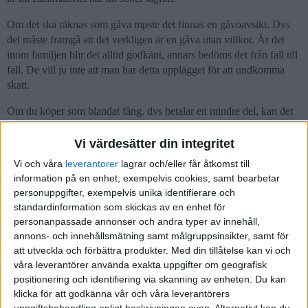
Om det ska räknas som gåva mpste det finnas en gåvoavsikt. Dvs
det måste framgå att det verkligen är en gåva utan villkor. Är det
inom familjen blir det alltid godkänt, annars bedöms det från fall till
fall. De vill ju inte att man har detta upplägget för att undkomma
skatt.
Om du köper som blandat fång, dvs betalar en mindre del, kan det
ändå räknas som gåva fast i vissa fall måste du betala skatt i alla fall.
Vi värdesätter din integritet
Lånet följer med fastighetsägaren, inte huset. Så du kan inte ta över
Vi och våra
leverantorer
lagrar och/eller får åtkomst till
lånet. Har du tur kan du kanske teckna ett eget lån på fastigheten till
information på en enhet, exempelvis cookies, samt bearbetar
samma villkor, men jag tror inte att banken är så generösa.
personuppgifter, exempelvis unika identifierare och
standardinformation som skickas av en enhet för
1 gillning
personanpassade annonser och andra typer av innehåll,
annons- och innehållsmätning samt målgruppsinsikter, samt för
att utveckla och förbättra produkter.
Med din tillåtelse kan vi och
Nestor
(Nestor)
4
8 Maj 2023 17:27
våra leverantörer använda exakta uppgifter om geografisk
positionering och identifiering via skanning av enheten. Du kan
klicka för att godkänna vår och våra leverantörers
Hur menar du nu? Betalning upp till 85 procent av taxeringsvärdet
uppgiftsbehandling enligt beskrivningen ovan. Alternativt kan du