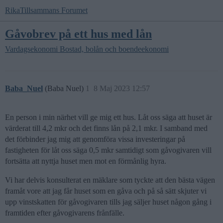
RikaTillsammans Forumet
Gåvobrev på ett hus med lån
Vardagsekonomi
Bostad, bolån och boendeekonomi
Baba_Nuel
(Baba Nuel)
1
8 Maj 2023 12:57
En person i min närhet vill ge mig ett hus. Låt oss säga att huset är
värderat till 4,2 mkr och det finns lån på 2,1 mkr. I samband med
det förbinder jag mig att genomföra vissa investeringar på
fastigheten för låt oss säga 0,5 mkr samtidigt som gåvogivaren vill
fortsätta att nyttja huset men mot en förmånlig hyra.
Vi har delvis konsulterat en mäklare som tyckte att den bästa vägen
framåt vore att jag får huset som en gåva och på så sätt skjuter vi
upp vinstskatten för gåvogivaren tills jag säljer huset någon gång i
framtiden efter gåvogivarens frånfälle.