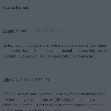
Tack på förhand.
Nestor
(Nestor)
2
8 Maj 2023 16:27
En förutsättning för att få överlåtelsen som gåva och därmed skjuta
upp reavinstskatten är normalt sett i detta fall att att taxeringsvärdet
överstiger 4,2 miljoner. Jag hade nog kollat med någon mer.
nhb
(Nils)
3
8 Maj 2023 17:01
Får du huset som gåva övertar du förre ägarens anskaffningsvärde
och betalar ingen skatt förrän du själv säljer. Vi har ju ingen
gåvoskatt i Sverige. Är det en gåva kostar det bara en avgift på 825
kr till Lantmäteriet när du söker lagfart.