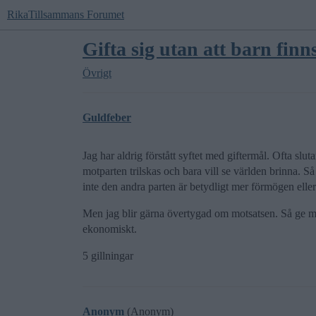
RikaTillsammans Forumet
Gifta sig utan att barn finn
Övrigt
Guldfeber
Jag har aldrig förstått syftet med giftermål. Ofta slu
motparten trilskas och bara vill se världen brinna. Så 
inte den andra parten är betydligt mer förmögen eller
Men jag blir gärna övertygad om motsatsen. Så ge mig
ekonomiskt.
5 gillningar
Anonym
(Anonym)