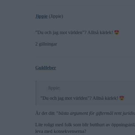
Jippie
(Jippie)
”Du och jag mot världen”? Alltså kärlek!
2 gillningar
Guldfeber
Jippie:
”Du och jag mot världen”? Alltså kärlek!
Är det ditt
”bästa argument för giftermål rent juridi
Lite roligt med folk som blir butthurt av öppningsin
leva med konsekvenserna?