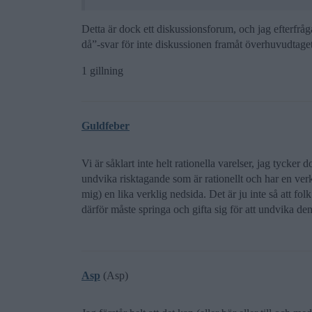
Detta är dock ett diskussionsforum, och jag efterfråga
då”-svar för inte diskussionen framåt överhuvudtaget
1 gillning
Guldfeber
Vi är såklart inte helt rationella varelser, jag tycker
undvika risktagande som är rationellt och har en verkl
mig) en lika verklig nedsida. Det är ju inte så att fol
därför måste springa och gifta sig för att undvika de
Asp
(Asp)