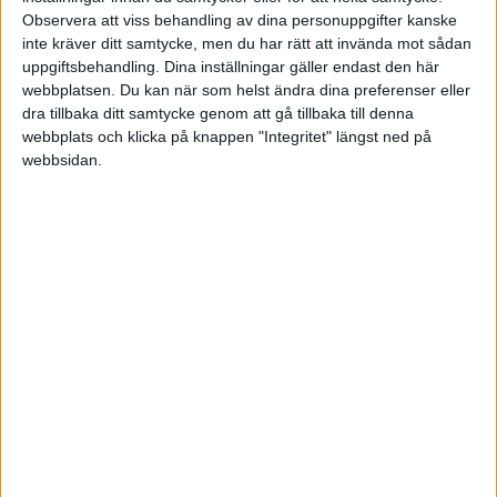
Observera att viss behandling av dina personuppgifter kanske
inte kräver ditt samtycke, men du har rätt att invända mot sådan
uppgiftsbehandling. Dina inställningar gäller endast den här
Spp fonder har rätt så lång historik.
webbplatsen. Du kan när som helst ändra dina preferenser eller
Du var under ytan ca 14 år från toppen år 2000 med deras
dra tillbaka ditt samtycke genom att gå tillbaka till denna
globalfond.
webbplats och klicka på knappen "Integritet" längst ned på
Ungefär lika länge med deras Sverigefond eller usafond.
webbsidan.
Verkar som att rena usafonden hämtade sig något snabbare då
Andreas_Johnsson
(AJ)
6
7 Juli 2021 19:05
Tack så mycket! Det var detta jag letade efter även om jag hade
velat se ännu mer historik. Hittar från 1987 för MSCI.
PetterViktig
(Petter)
7
10 Juli 2021 07:04