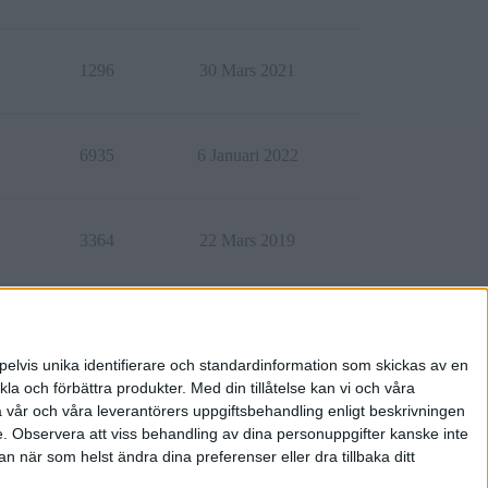
1296
30 Mars 2021
6935
6 Januari 2022
3364
22 Mars 2019
969
25 September 2024
pelvis unika identifierare och standardinformation som skickas av en
la och förbättra produkter.
Med din tillåtelse kan vi och våra
a vår och våra leverantörers uppgiftsbehandling enligt beskrivningen
e.
Observera att viss behandling av dina personuppgifter kanske inte
 när som helst ändra dina preferenser eller dra tillbaka ditt