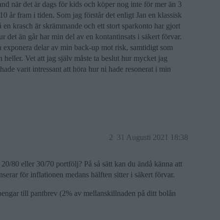
land när det är dags för kids och köper nog inte för mer än 3
10 år fram i tiden. Som jag förstår det enligt Jan en klassisk
å en krasch är skrämmande och ett stort sparkonto har gjort
ur det än går har min del av en kontantinsats i säkert förvar.
 exponera delar av min back-up mot risk, samtidigt som
 heller. Vet att jag själv måste ta beslut hur mycket jag
de varit intressant att höra hur ni hade resonerat i min
2
31 Augusti 2021 18:38
 20/80 eller 30/70 portfölj? På så sätt kan du ändå känna att
erar för inflationen medans hälften sitter i säkert förvar.
engar till pantbrev (2% av mellanskillnaden på ditt bolån