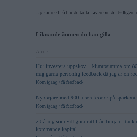
Japp är med på hur du tänker även om det tydligen 
Liknande ämnen du kan gilla
Ämne
Hur investera uppskov + klumpsumma om 800
mig gärna personlig feedback då jag är en ro
Kom igång / få feedback
Nybörjare med 900 tusen kronor på sparkonto
Kom igång / få feedback
20-åring som vill göra rätt från början - tan
kommande kapital