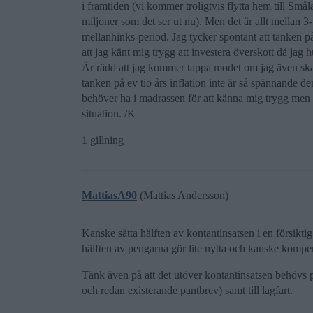
i framtiden (vi kommer troligtvis flytta hem till Små
miljoner som det ser ut nu). Men det är allt mellan 3-
mellanhinks-period. Jag tycker spontant att tanken p
att jag känt mig trygg att investera överskott då jag h
Är rädd att jag kommer tappa modet om jag även ska
tanken på ev tio års inflation inte är så spännande den
behöver ha i madrassen för att känna mig trygg men ha
situation. /K
1 gillning
MattiasA90
(Mattias Andersson)
Kanske sätta hälften av kontantinsatsen i en försiktig
hälften av pengarna gör lite nytta och kanske kompens
Tänk även på att det utöver kontantinsatsen behövs p
och redan existerande pantbrev) samt till lagfart.