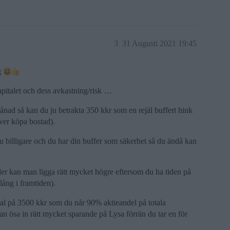
3
31 Augusti 2021 19:45
g
kapitalet och dess avkastning/risk …
ånad så kan du ju betrakta 350 kkr som en rejäl buffert hink
över köpa bostad).
 billigare och du har din buffer som säkerhet så du ändå kan
lder kan man ligga rätt mycket högre eftersom du ha tiden på
lång i framtiden).
pital på 3500 kkr som du når 90% aktieandel på totala
kan ösa in rätt mycket sparande på Lysa förrän du tar en för