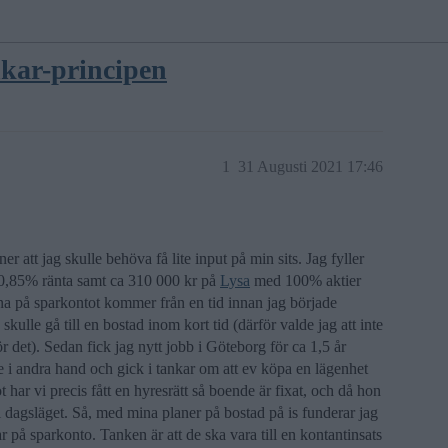
nkar-principen
1
31 Augusti 2021 17:46
r att jag skulle behöva få lite input på min sits. Jag fyller
 0,85% ränta samt ca 310 000 kr på
Lysa
med 100% aktier
rna på sparkontot kommer från en tid innan jag började
 skulle gå till en bostad inom kort tid (därför valde jag att inte
r det). Sedan fick jag nytt jobb i Göteborg för ca 1,5 år
 i andra hand och gick i tankar om att ev köpa en lägenhet
har vi precis fått en hyresrätt så boende är fixat, och då hon
 i dagsläget. Så, med mina planer på bostad på is funderar jag
på sparkonto. Tanken är att de ska vara till en kontantinsats