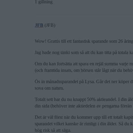
1 gillning
JFB
(JFB)
Wow! Grattis till ett fantastisk sparande som 26 årin
Jag hade nog tänkt som så att du kan titta på totala 
Om du kan fortsätta att spara en rejäl summa varje m
(och framtida insats, om börsen står lågt när du beh
Ös in månadssparandet på Lysa. Går det ner köper du
sova om natten.
Totalt sett har du nu knappt 50% aktieandel. I din å
din sida (behöver inte aktiedelen av pengarna förrän 
Det är väl först när du kommer upp till ett totalt ka
sparandet vilket kanske är rimligt i din ålder. Så du 
hög risk så att säga.