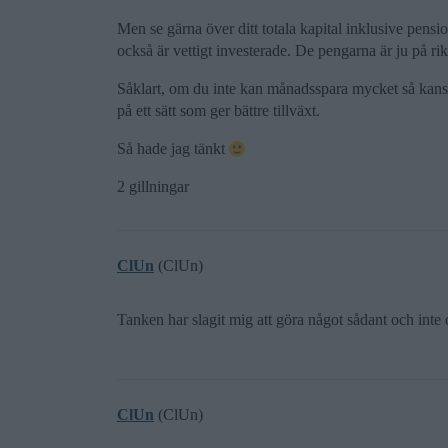
Men se gärna över ditt totala kapital inklusive pensi
också är vettigt investerade. De pengarna är ju på rikt
Såklart, om du inte kan månadsspara mycket så kansk
på ett sätt som ger bättre tillväxt.
Så hade jag tänkt
2 gillningar
ClUn
(ClUn)
Tanken har slagit mig att göra något sådant och inte o
ClUn
(ClUn)