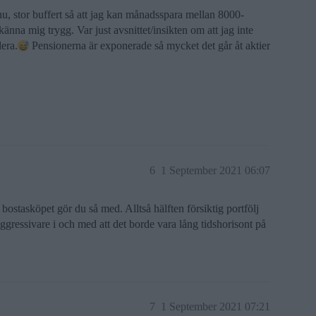
s nu, stor buffert så att jag kan månadsspara mellan 8000-
nna mig trygg. Var just avsnittet/insikten om att jag inte
era.
Pensionerna är exponerade så mycket det går åt aktier
6
1 September 2021 06:07
 bostasköpet gör du så med. Alltså hälften försiktig portfölj
ggressivare i och med att det borde vara lång tidshorisont på
7
1 September 2021 07:21