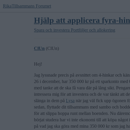
RikaTillsammans Forumet
Hjälp att applicera fyra-hi
Spara och investera
Portföljer och allokering
ClUn
(ClUn)
Hej!
Jag lyssnade precis på avsnittet om 4-hinkar och känne
26 i december, har 350 000 kr på ett sparkonto med
med tanke att de ska få vara där på lång sikt. Penga
intressera mig för att investera och de var tänkt att de
slänga in dem på
Lysa
när jag väl fick upp ögonen fö
sedan, flyttade dit tillsammans med sambo och bodde
för att slippa hoppa runt mellan boenden. Nu däremot 
börjat studera har vi inte ekonomi till att köpa något
på vad jag ska göra med mina 350 000 kr som jag har 