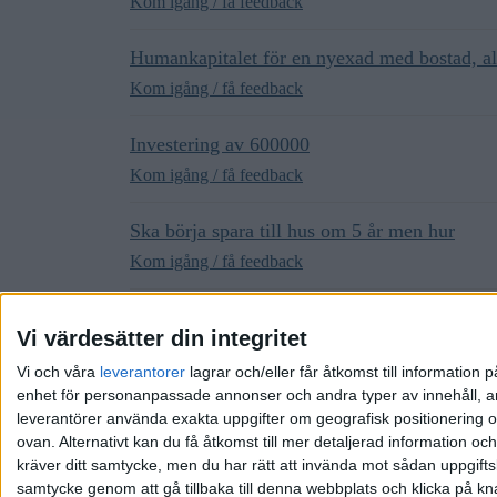
Kom igång / få feedback
Humankapitalet för en nyexad med bostad, al
Kom igång / få feedback
Investering av 600000
Kom igång / få feedback
Ska börja spara till hus om 5 år men hur
Kom igång / få feedback
Stabil grundplan ekonomiskt?
Vi värdesätter din integritet
Kom igång / få feedback
Vi och våra
leverantorer
lagrar och/eller får åtkomst till informatio
enhet för personanpassade annonser och andra typer av innehåll, ann
leverantörer använda exakta uppgifter om geografisk positionering oc
ovan. Alternativt kan du få åtkomst till mer detaljerad information oc
kräver ditt samtycke, men du har rätt att invända mot sådan uppgifts
samtycke genom att gå tillbaka till denna webbplats och klicka på kn
Hem
Kategorier
Riktlinjer
Villkor
Integrit