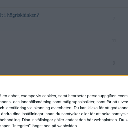
lt i högriskhinken?
7
11
9
9
n på en enhet, exempelvis cookies, samt bearbetar personuppgifter, exem
ons- och innehållsmätning samt målgruppsinsikter, samt för att utveck
h identifiering via skanning av enheten. Du kan klicka för att godkänn
h ändra dina inställningar innan du samtycker eller för att neka samtyck
behandling. Dina inställningar gäller endast den här webbplatsen. Du kan
appen "Integritet" längst ned på webbsidan.
etspolicy