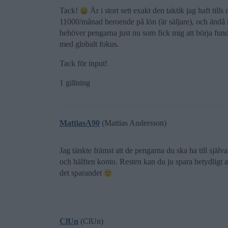
Tack!
Är i stort sett exakt den taktik jag haft till
11000/månad beroende på lön (är säljare), och ändå kä
behöver pengarna just nu som fick mig att börja fund
med globalt fokus.
Tack för input!
1 gillning
MattiasA90
(Mattias Andersson)
Jag tänkte främst att de pengarna du ska ha till själva
och hälften konto. Resten kan du ju spara betydligt a
det sparandet
ClUn
(ClUn)