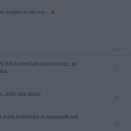
inte framgick av mitt svar…
Svar
 000 kr med kort sparhorisont – ge
okie
7
 - hjälp mig tänka!
16
kar kring investering av nuvarande och
25