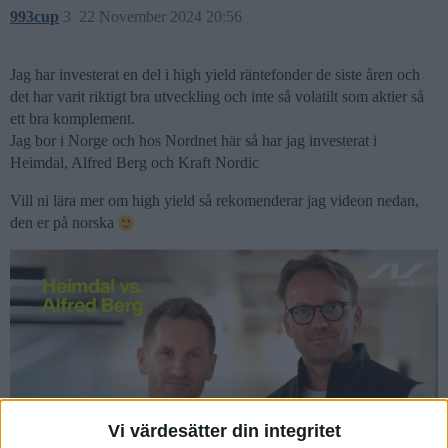
993cup
3
22 November 2024 20:56
Jag har investerat en del i high yield räntefonder de siste åren och
det har varit riktigt bra utveckling och inte så volatilt som aktier så
ett bra komplement.
Jag bor i Norge och hos Nordnet här så har jag investerat i
Heimdal, Alfred Berg och Kraft Nordic
Vill ni lära mer om high yield så rekomenderar jag videon nedan,
den er på norska
Vi värdesätter din integritet