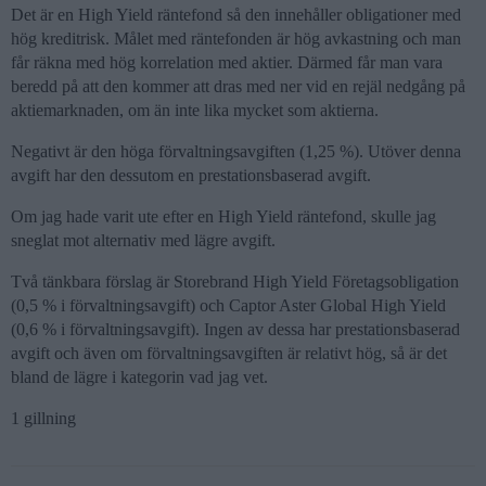
Det är en High Yield räntefond så den innehåller obligationer med
hög kreditrisk. Målet med räntefonden är hög avkastning och man
får räkna med hög korrelation med aktier. Därmed får man vara
beredd på att den kommer att dras med ner vid en rejäl nedgång på
aktiemarknaden, om än inte lika mycket som aktierna.
Negativt är den höga förvaltningsavgiften (1,25 %). Utöver denna
avgift har den dessutom en prestationsbaserad avgift.
Om jag hade varit ute efter en High Yield räntefond, skulle jag
sneglat mot alternativ med lägre avgift.
Två tänkbara förslag är Storebrand High Yield Företagsobligation
(0,5 % i förvaltningsavgift) och Captor Aster Global High Yield
(0,6 % i förvaltningsavgift). Ingen av dessa har prestationsbaserad
avgift och även om förvaltningsavgiften är relativt hög, så är det
bland de lägre i kategorin vad jag vet.
1 gillning