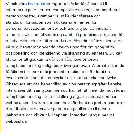
Vi och våra
leverantorer
lagrar och/eller får åtkomst till
information på en enhet, exempelvis cookies, samt bearbetar
personuppgifter, exempelvis unika identifierare och
standardinformation som skickas av en enhet för
personanpassade annonser och andra typer av innehåll,
annons- och innehållsmätning samt målgruppsinsikter, samt för
Rampante
(Ulf)
4
25 Juni 2025 09:36
att utveckla och förbättra produkter.
Med din tillåtelse kan vi och
våra leverantörer använda exakta uppgifter om geografisk
Tack för inspelen - har nu äntligen fått lite mer fart på mig själv i
positionering och identifiering via skanning av enheten. Du kan
klicka för att godkänna vår och våra leverantörers
ärendet, och har en dialog med Vinga om olika möjligheter och
uppgiftsbehandling enligt beskrivningen ovan. Alternativt kan du
upplägg.
få åtkomst till mer detaljerad information och ändra dina
Det I sin tur gav ytterligare en fundering. I ett räkneexempel med 5
inställningar innan du samtycker eller för att neka samtycke.
miljoner investerat i obligationer med 10% avkastning, så levererar
Observera att viss behandling av dina personuppgifter kanske
den med andra ord 500.000 årligen, vilket är 41000/månad ungefär.
inte kräver ditt samtycke, men du har rätt att invända mot sådan
En annan kund hade flera boenden runt om i världen och behövde
uppgiftsbehandling. Dina inställningar gäller endast den här
X kr per månad för att “rulla dem”, dvs för att finansiera
webbplatsen. Du kan när som helst ändra dina preferenser eller
kostnaderna för de olika boendena.
dra tillbaka ditt samtycke genom att gå tillbaka till denna
I exemplet med 5 miljoner som ger 41000 per månad så kan man
webbplats och klicka på knappen "Integritet" längst ned på
med den månadsintäkten från obligationerna finansiera och helt
webbsidan.
betala ett amorteringsfritt lån (på fastighet) med 3% ränta upp till
16,7 miljoner…