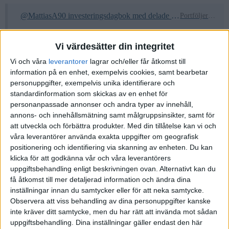
@MattiasA90 investeringsdagbok med delade portföljer. Strategi och tankar, mål och utförande
Portföljer och allokering
Jag uppdaterar det här första inlägget löpande med hur
portföljerna ser ut och vilka förändringar som har gjorts. Nedan
Vi värdesätter din integritet
i tråden följer mina egna tankar och diskussioner längs med
Vi och våra
leverantorer
lagrar och/eller får åtkomst till
vägen. Ingenting i den här tråden ska ses som finansiella
information på en enhet, exempelvis cookies, samt bearbetar
rekommendationer. Detta är bara en slags dagbok över hur jag
personuppgifter, exempelvis unika identifierare och
personligen investerar en del av mitt kapital. Alla är själva
standardinformation som skickas av en enhet för
skyldiga att göra sina egna efterforskningar och ta egna
personanpassade annonser och andra typer av innehåll,
välgrundade beslut. Tänkte i denna tråden fortsätta lite på den
annons- och innehållsmätning samt målgruppsinsikter, samt för
investerings…
att utveckla och förbättra produkter.
Med din tillåtelse kan vi och
våra leverantörer använda exakta uppgifter om geografisk
positionering och identifiering via skanning av enheten. Du kan
1 gillning
klicka för att godkänna vår och våra leverantörers
uppgiftsbehandling enligt beskrivningen ovan. Alternativt kan du
få åtkomst till mer detaljerad information och ändra dina
show post in topic
inställningar innan du samtycker eller för att neka samtycke.
Observera att viss behandling av dina personuppgifter kanske
inte kräver ditt samtycke, men du har rätt att invända mot sådan
Liknande ämnen du kan gilla
uppgiftsbehandling. Dina inställningar gäller endast den här