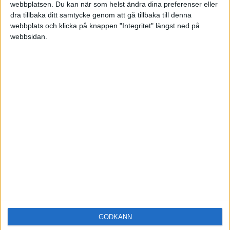
webbplatsen. Du kan när som helst ändra dina preferenser eller
Ämne
Svar
Aktivitet
dra tillbaka ditt samtycke genom att gå tillbaka till denna
webbplats och klicka på knappen "Integritet" längst ned på
Räntefonder eller banksparande
13 Januari
webbsidan.
hur tänker man?
10
2023
Fonder, fondrobotar och indexfonder
Avanza ändrar
3 Oktober
värdepapperskrediträntorna
32
2024
Fonder, fondrobotar och indexfonder
Ränteportfölj likt sparkonto
26 Oktober
14
2023
Portföljer och allokering
Vilka räntefonder ska man ha?
21 Mars
16
2020
Spara och investera
Korträntefonder vid börskrasch
15
9 April 2025
GODKÄNN
Spara och investera