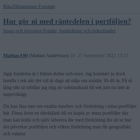
RikaTillsammans Forumet
Hur gör ni med räntedelen i portföljen?
Spara och investera
Fonder, fondrobotar och indexfonder
MattiasA90
(Mattias Andersson)
10
27 September 2022 13:17
Japp fonderna är i främst dollar och euro. Jag kommer ju dock
handla i sek när det väl är dags att sälja om sisådär 30-40 år. På så
lång sikt så inbillar jag mig att valutasäkrad till sek just nu inte är
superviktigt.
Du kan läsa mer om exakta innehav och fördelning i mina portföljer
här. Finns även en direktlänk till en kopia av mina portföljer där
man kan kolla och själv laborera lite med fördelning för att se hur
det påverkar portföljen och vilken fördelning man får geografiskt
och valutor.