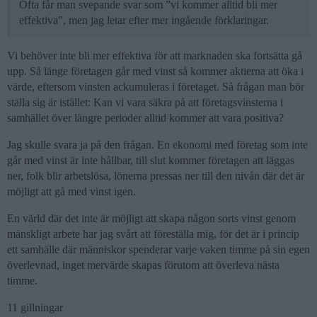
Ofta får man svepande svar som ”vi kommer alltid bli mer
effektiva”, men jag letar efter mer ingående förklaringar.
Vi behöver inte bli mer effektiva för att marknaden ska fortsätta gå
upp. Så länge företagen går med vinst så kommer aktierna att öka i
värde, eftersom vinsten ackumuleras i företaget. Så frågan man bör
ställa sig är istället: Kan vi vara säkra på att företagsvinsterna i
samhället över längre perioder alltid kommer att vara positiva?
Jag skulle svara ja på den frågan. En ekonomi med företag som inte
går med vinst är inte hållbar, till slut kommer företagen att läggas
ner, folk blir arbetslösa, lönerna pressas ner till den nivån där det är
möjligt att gå med vinst igen.
En värld där det inte är möjligt att skapa någon sorts vinst genom
mänskligt arbete har jag svårt att föreställa mig, för det är i princip
ett samhälle där människor spenderar varje vaken timme på sin egen
överlevnad, inget mervärde skapas förutom att överleva nästa
timme.
11 gillningar