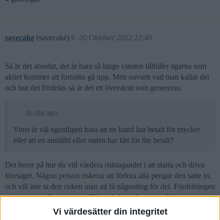
savecake
(savecake)
6
20 Oktober 2022 22:40
Så är det absolut, det är bara så länge vinsten tillfaller ägarna som
aktier kommer att fortsätta gå upp. Men oavsett vad man kallar det
och hur det fördelas så är det ett överskott som genereras.
dr.chicago:
Vinst är väl egentligen bara att en kund har betalt för mycket
eller att en anställd eller staten har fått för lite betalt?
Det beror på hur du vill värdera risktagandet i att starta och driva
företaget. Någon person riskerar att förlora alla pengar den satte in,
och vill inte ta den risken utan att få någonting för det. Fördelningen
av vinsten mellan stat, anställda och ägare kan man diskutera, men
en fördelning där ägare får noll känns fel och inte hållbart i längden.
Vi värdesätter din integritet