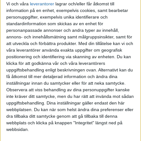
Vi och våra
leverantorer
lagrar och/eller får åtkomst till
dr.chicago:
information på en enhet, exempelvis cookies, samt bearbetar
personuppgifter, exempelvis unika identifierare och
Jag tänker på begreppet försäljning till självkostnadspris. Det
standardinformation som skickas av en enhet för
kanske kommer en tid då vinstminimering blir ett självändamål
personanpassade annonser och andra typer av innehåll,
även om jag inte tror det. Altruism osv
annons- och innehållsmätning samt målgruppsinsikter, samt för
att utveckla och förbättra produkter.
Med din tillåtelse kan vi och
Fast jag ser bara inte hur det skulle fungera i dagens samhälle eller
våra leverantörer använda exakta uppgifter om geografisk
ett samhälle som liknar dagens. Om jag är skomakare och bara får
positionering och identifiering via skanning av enheten. Du kan
tillverka skor till självkostnadspris, varför ska jag tillverka skor till
klicka för att godkänna vår och våra leverantörers
fler än mig själv, min familj och vänner? Altruism är fint, men jag
uppgiftsbehandling enligt beskrivningen ovan. Alternativt kan du
vet inte om det skulle få mig att jobba 40-timmars veckor…
få åtkomst till mer detaljerad information och ändra dina
inställningar innan du samtycker eller för att neka samtycke.
Jag tror snarare på ett samhälle med sjunkande vinster på grund av
Observera att viss behandling av dina personuppgifter kanske
hög konkurrens eller att allt blir väldigt enkelt och billigt att
inte kräver ditt samtycke, men du har rätt att invända mot sådan
tillverka, se t.ex. dagens lågmarginalbranscher. Där har vi pressade
uppgiftsbehandling. Dina inställningar gäller endast den här
priser till nästan självkostnadspris idag.
webbplatsen. Du kan när som helst ändra dina preferenser eller
dra tillbaka ditt samtycke genom att gå tillbaka till denna
1 gillning
webbplats och klicka på knappen "Integritet" längst ned på
webbsidan.