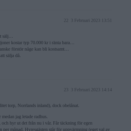
22
3 Februari 2023 13:51
et sälj…
miljoner kostar typ 70.000 kr i ränta bara…
 kanske förstör någe kan bli kostsamt…
t sälja då.
23
3 Februari 2023 14:14
(litet torp, Norrlands inland), dock obelånat.
år medan jag letade radhus.
, och hyr ut det från nu i vår. Får täckning för egen
 in per månad. Hyresgästen står för uppvärmning (eget val av