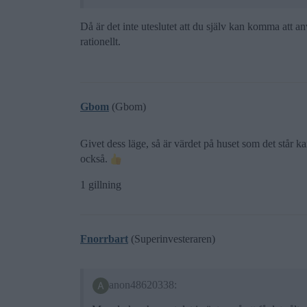
Då är det inte uteslutet att du själv kan komma att an
rationellt.
Gbom
(Gbom)
Givet dess läge, så är värdet på huset som det står k
också.
1 gillning
Fnorrbart
(Superinvesteraren)
anon48620338: