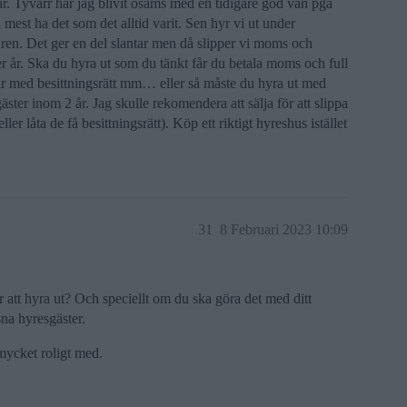
ar. Tyvärr har jag blivit osams med en tidigare god vän pga
 mest ha det som det alltid varit. Sen hyr vi ut under
ren. Det ger en del slantar men då slipper vi moms och
per år. Ska du hyra ut som du tänkt får du betala moms och full
lar med besittningsrätt mm… eller så måste du hyra ut med
ster inom 2 år. Jag skulle rekomendera att sälja för att slippa
r låta de få besittningsrätt). Köp ett riktigt hyreshus istället
31
8 Februari 2023 10:09
 att hyra ut? Och speciellt om du ska göra det med ditt
sna hyresgäster.
mycket roligt med.