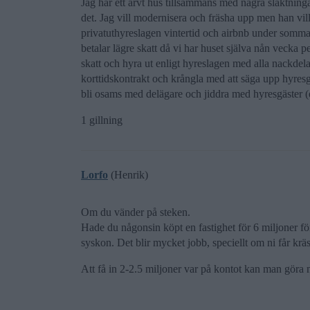
Jag har ett ärvt hus tillsammans med några släktning
det. Jag vill modernisera och fräsha upp men han vill
privatuthyreslagen vintertid och airbnb under somma
betalar lägre skatt då vi har huset själva nån vecka 
skatt och hyra ut enligt hyreslagen med alla nackde
korttidskontrakt och krångla med att säga upp hyresgä
bli osams med delägare och jiddra med hyresgäster (elle
1 gillning
Lorfo
(Henrik)
Om du vänder på steken.
Hade du någonsin köpt en fastighet för 6 miljoner för
syskon. Det blir mycket jobb, speciellt om ni får krä
Att få in 2-2.5 miljoner var på kontot kan man göra 