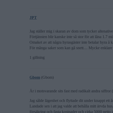
JPT
Jag ställer mig i skaran av dom som tycker altenativ
Förtjänsten blir kanske inte så stor för att låna 1.7 
Omaket av att några hyrasgäster inte betalar hyra å
För många saker som kan gå snett… Mycke enklare at
1 gillning
Gbom
(Gbom)
Är i motsvarande sits fast med radikalt andra siffror 
Jag sålde lägenhet och flyttade dit under knappt ett 
Landade sen i att jag valde att behålla mitt ärvda hus
försäkring och fasta kostnader och cirka 5000 netto