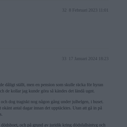
32
8 Februari 2023 11:01
33
17 Januari 2024 18:23
de dåligt ställt, men en pension som skulle räcka för hyran
n och de kollar jag kunde göra så kändes det ländå ugnt.
 och dog tragiskt nog någon gång under julhelgen, i huset.
 okänt antal dagar innan det upptäcktes. Utan att gå in på
s.
i dödsboet, och på grund av juridik kring dödsfallsintyg och