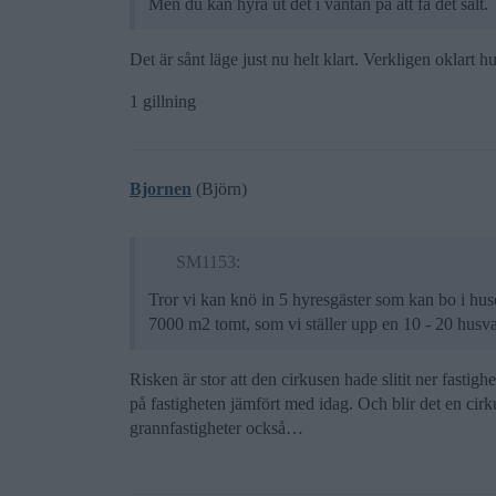
Men du kan hyra ut det i väntan på att få det sålt.
Det är sånt läge just nu helt klart. Verkligen oklart hur
1 gillning
Bjornen
(Björn)
SM1153:
Tror vi kan knö in 5 hyresgäster som kan bo i huset
7000 m2 tomt, som vi ställer upp en 10 - 20 husva
Risken är stor att den cirkusen hade slitit ner fastig
på fastigheten jämfört med idag. Och blir det en cir
grannfastigheter också…