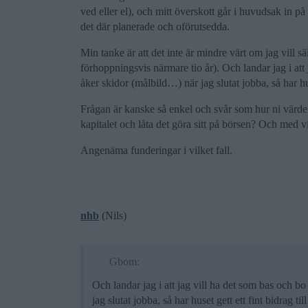
ved eller el), och mitt överskott går i huvudsak in på 
det där planerade och oförutsedda.
Min tanke är att det inte är mindre värt om jag vill 
förhoppningsvis närmare tio år). Och landar jag i att 
åker skidor (målbild…) när jag slutat jobba, så har hus
Frågan är kanske så enkel och svår som hur ni värdera
kapitalet och låta det göra sitt på börsen? Och med v
Angenäma funderingar i vilket fall.
nhb
(Nils)
Gbom:
Och landar jag i att jag vill ha det som bas och bo
jag slutat jobba, så har huset gett ett fint bidrag ti