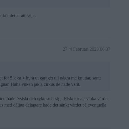
 bra det är att sälja.
27
4 Februari 2023 06:37
 för 5 k /st + hyra ut garaget till några mc knuttar, samt
gnar, Haha vilken jäkla cirkus de hade varit,
heten både fysiskt och ryktesmässigt. Riskerar att sänka värdet
kus med dåliga deltagare hade det sänkt värdet på eventuella