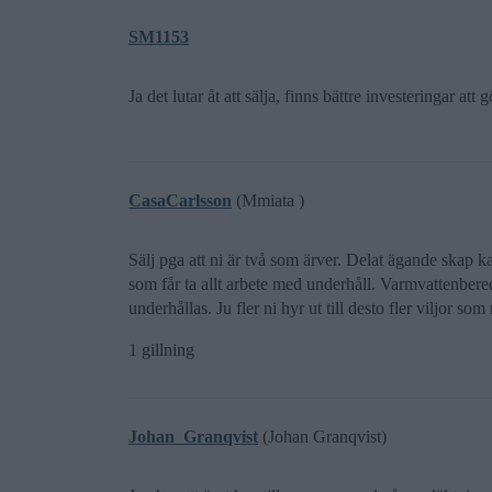
SM1153
Ja det lutar åt att sälja, finns bättre investeringar att 
CasaCarlsson
(Mmiata )
Sälj pga att ni är två som ärver. Delat ägande skap k
som får ta allt arbete med underhåll. Varmvattenbered
underhållas. Ju fler ni hyr ut till desto fler viljor som
1 gillning
Johan_Granqvist
(Johan Granqvist)