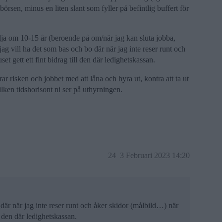
börsen, minus en liten slant som fyller på befintlig buffert för
sälja om 10-15 år (beroende på om/när jag kan sluta jobba,
jag vill ha det som bas och bo där när jag inte reser runt och
et gett ett fint bidrag till den där ledighetskassan.
r risken och jobbet med att låna och hyra ut, kontra att ta ut
ilken tidshorisont ni ser på uthyrningen.
24
3 Februari 2023 14:20
 där när jag inte reser runt och åker skidor (målbild…) när
ll den där ledighetskassan.